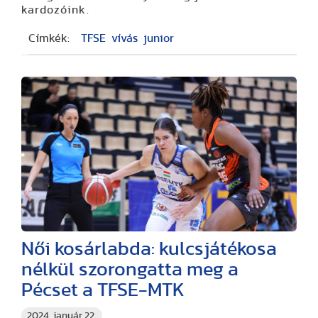
kardozóink.
Címkék:
TFSE
vívás
junior
Női kosárlabda: kulcsjátékosa
nélkül szorongatta meg a
Pécset a TFSE-MTK
2024. január 22.