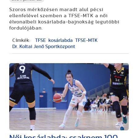
Szoros mérkőzésen maradt alul pécsi
ellenfelével szemben a TFSE-MTK a női
élvonalbeli kosárlabda-bajnokság legutóbbi
fordulójában.
Címkék:
TFSE
kosárlabda
TFSE-MTK
Dr. Koltai Jenő Sportközpont
Női kosárlabda: csaknem 100