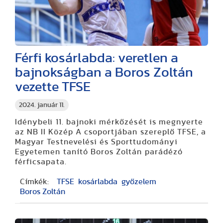
Férfi kosárlabda: veretlen a
bajnokságban a Boros Zoltán
vezette TFSE
2024. január 11.
Idénybeli 11. bajnoki mérkőzését is megnyerte
az NB II Közép A csoportjában szereplő TFSE, a
Magyar Testnevelési és Sporttudományi
Egyetemen tanító Boros Zoltán parádézó
férficsapata.
Címkék:
TFSE
kosárlabda
győzelem
Boros Zoltán