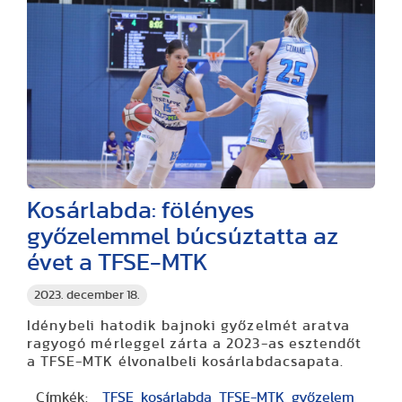
Kosárlabda: fölényes
győzelemmel búcsúztatta az
évet a TFSE-MTK
2023. december 18.
Idénybeli hatodik bajnoki győzelmét aratva
ragyogó mérleggel zárta a 2023-as esztendőt
a TFSE-MTK élvonalbeli kosárlabdacsapata.
Címkék:
TFSE
kosárlabda
TFSE-MTK
győzelem