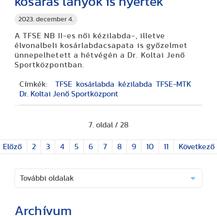
kosaras lányok is nyertek
2023. december 4.
A TFSE NB II-es női kézilabda-, illetve
élvonalbeli kosárlabdacsapata is győzelmet
ünnepelhetett a hétvégén a Dr. Koltai Jenő
Sportközpontban.
Címkék:
TFSE
kosárlabda
kézilabda
TFSE-MTK
Dr. Koltai Jenő Sportközpont
7. oldal / 28
Előző
2
3
4
5
6
7
8
9
10
11
Következő
További oldalak
Archívum