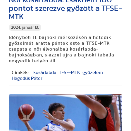
pontot szerezve győzött a TFSE-
MTK
2024. január 13.
Idénybeli 11. bajnoki mérkőzésén a hetedik
győzelmét aratta péntek este a TFSE-MTK
csapata a női élvonalbeli kosárlabda-
bajnokságban, s ezzel újra a bajnoki tabella
negyedik helyén áll.
Címkék:
kosárlabda
TFSE-MTK
győzelem
Hegedűs Péter