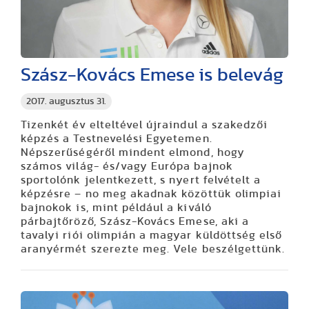
Szász-Kovács Emese is belevág
2017. augusztus 31.
Tizenkét év elteltével újraindul a szakedzői
képzés a Testnevelési Egyetemen.
Népszerűségéről mindent elmond, hogy
számos világ- és/vagy Európa bajnok
sportolónk jelentkezett, s nyert felvételt a
képzésre – no meg akadnak közöttük olimpiai
bajnokok is, mint például a kiváló
párbajtőröző, Szász-Kovács Emese, aki a
tavalyi riói olimpián a magyar küldöttség első
aranyérmét szerezte meg. Vele beszélgettünk.