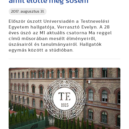
amit előtte még sosem
2017. augusztus 31.
Először úszott Universiadén a Testnevelési
Egyetem hallgatója, Verrasztó Evelyn. A 28
éves úszó az M1 aktuális csatorna Ma reggel
című műsorában mesélt élményeiről,
úszásairól és tanulmányairól. Hallgatók
egymás között a stúdióban.