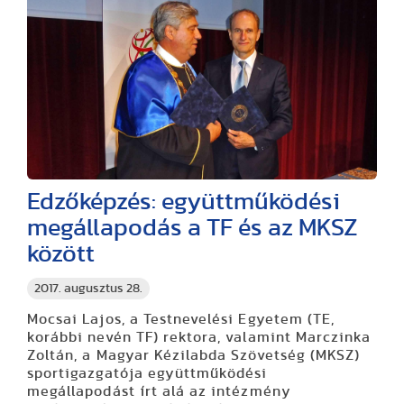
Edzőképzés: együttműködési
megállapodás a TF és az MKSZ
között
2017. augusztus 28.
Mocsai Lajos, a Testnevelési Egyetem (TE,
korábbi nevén TF) rektora, valamint Marczinka
Zoltán, a Magyar Kézilabda Szövetség (MKSZ)
sportigazgatója együttműködési
megállapodást írt alá az intézmény