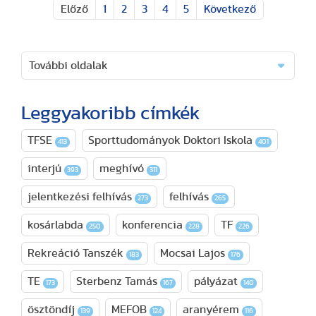
Előző
1
2
3
4
5
Következő
További oldalak
Leggyakoribb címkék
TFSE
Sporttudományok Doktori Iskola
413
401
interjú
meghívó
393
311
jelentkezési felhívás
felhívás
273
265
kosárlabda
konferencia
TF
250
228
226
Rekreáció Tanszék
Mocsai Lajos
183
176
TE
Sterbenz Tamás
pályázat
173
167
140
ösztöndíj
MEFOB
aranyérem
139
124
116