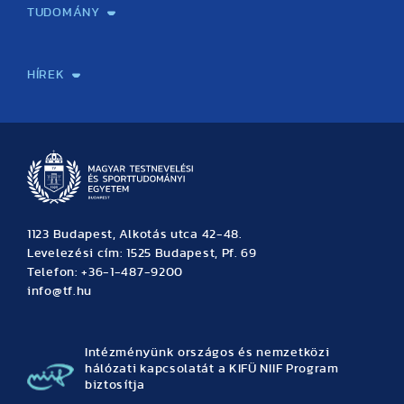
TUDOMÁNY
Sport-táplálkozástudományi Központ
Molekuláris Edzésélettani Kutató Központ
Doktori Iskola
Tudományos Iroda
Publikációk
TDK
Testnevelés, Sport, Tudomány
Habilitáció
Kutatásetika
OTDK
EKÖP
Nyári Egyetem
SPIRIT Olimpiai Tanulmányok Kutatási Központ
Kiváló Kutatási Infrastruktúra-hálózat
HÍREK
Hírek
Büszkeségeink
Hallgatói hírek
Tudományos hírek
TDK hírek
Pályázati hírek
TFSE hírek
Archívum
Eseménynaptár
1123 Budapest, Alkotás utca 42-48.
Levelezési cím: 1525 Budapest, Pf. 69
Telefon: +36-1-487-9200
info@tf.hu
Intézményünk országos és nemzetközi
hálózati kapcsolatát a KIFÜ NIIF Program
biztosítja