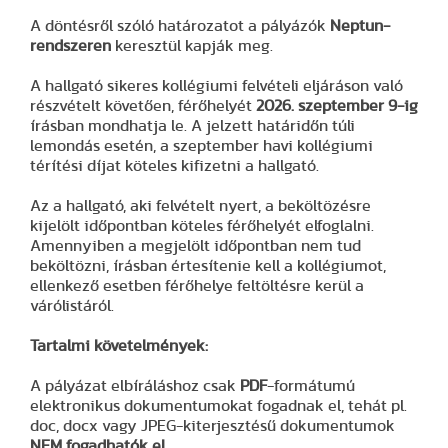
A döntésről szóló határozatot a pályázók
Neptun-
rendszeren
keresztül kapják meg.
A hallgató sikeres kollégiumi felvételi eljáráson való
részvételt követően, férőhelyét
2026. szeptember 9-ig
írásban mondhatja le. A jelzett határidőn túli
lemondás esetén, a szeptember havi kollégiumi
térítési díjat köteles kifizetni a hallgató.
Az a hallgató, aki felvételt nyert, a beköltözésre
kijelölt időpontban köteles férőhelyét elfoglalni.
Amennyiben a megjelölt időpontban nem tud
beköltözni, írásban értesítenie kell a kollégiumot,
ellenkező esetben férőhelye feltöltésre kerül a
várólistáról.
Tartalmi követelmények:
A pályázat elbíráláshoz csak
PDF
-formátumú
elektronikus dokumentumokat fogadnak el, tehát pl.
doc, docx vagy JPEG-kiterjesztésű dokumentumok
NEM fogadhatók el.