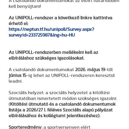
A csatolandó dokumentumokat az előírt határidőben
kell benyújtani!
Az UNIPOLL-rendszer a következő linkre kattintva
érhető el:
https://neptun.tf.hu/unipoll/Survey.aspx?
surveyid=233725987&lng=hu-HU
Az UNIPOLL-rendszerben mellékelni kell az
elbíráláshoz szükséges igazolásokat.
A csatolandó dokumentumokat
2026. május 19
-től
június 15
-ig lehet az UNIPOLL-rendszeren keresztül
leadni.
Szociális helyzet: a szociális helyzetet a kitöltési
útmutatóban ismertetett módon szükséges igazolni.
(
Kitöltési útmutató és a csatolandó dokumentumok
listája a 2026/27 I. féléves Szociális alapú pályázat
elbírálásához és kollégiumi jelentkezéshez).
Sporteredmény:
a sportversenyen elért