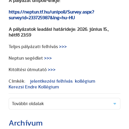
A pályázat unipoll-linkje:
https://neptun.tf.hu/unipoll/Survey.aspx?
surveyid=233725987&lng=hu-HU
A pályázatok leadási határideje: 2026. június 15.,
hétfő 23:59
Teljes pályázati felhívás
>>>
Neptun segédlet
>>>
Kitöltési útmutató
>>>
Címkék:
jelentkezési felhívás
kollégium
Kerezsi Endre Kollégium
További oldalak
Archívum
(2 cikk)
(3 cikk)
(3 cikk)
(17 cikk)
(20 cikk)
(29 cikk)
(15 cikk)
(20 cikk)
(7 cikk)
(18 cikk)
(24 cikk)
(16 cikk)
(25 cikk)
(9 cikk)
(2 cikk)
(51 cikk)
(46 cikk)
(36 cikk)
(8 cikk)
(41 cikk)
(28 cikk)
(1 cikk)
(1 cikk)
(14 cikk)
(2 cikk)
(1 cikk)