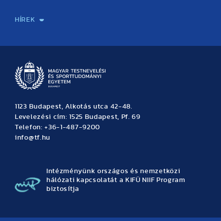
Sport-táplálkozástudományi Központ
Molekuláris Edzésélettani Kutató Központ
Doktori Iskola
Tudományos Iroda
Publikációk
TDK
Testnevelés, Sport, Tudomány
Habilitáció
Kutatásetika
OTDK
EKÖP
Nyári Egyetem
SPIRIT Olimpiai Tanulmányok Kutatási Központ
Kiváló Kutatási Infrastruktúra-hálózat
HÍREK
Hírek
Büszkeségeink
Hallgatói hírek
Tudományos hírek
TDK hírek
Pályázati hírek
TFSE hírek
Archívum
Eseménynaptár
1123 Budapest, Alkotás utca 42-48.
Levelezési cím: 1525 Budapest, Pf. 69
Telefon: +36-1-487-9200
info@tf.hu
Intézményünk országos és nemzetközi
hálózati kapcsolatát a KIFÜ NIIF Program
biztosítja