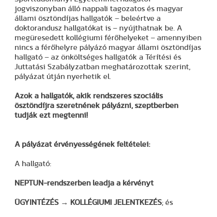
jogviszonyban álló nappali tagozatos és magyar
állami ösztöndíjas hallgatók – beleértve a
doktorandusz hallgatókat is – nyújthatnak be. A
megüresedett kollégiumi férőhelyeket – amennyiben
nincs a férőhelyre pályázó magyar állami ösztöndíjas
hallgató – az önköltséges hallgatók a Térítési és
Juttatási Szabályzatban meghatározottak szerint,
pályázat útján nyerhetik el.
Azok a hallgatók, akik rendszeres szociális
ösztöndíjra szeretnének pályázni, szeptberben
tudják ezt megtenni!
A pályázat érvényességének feltételei:
A hallgató:
NEPTUN-rendszerben leadja a kérvényt
ÜGYINTÉZÉS → KOLLÉGIUMI JELENTKEZÉS
; és