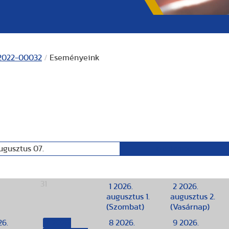
-2022-00032
/
Eseményeink
ugusztus 07.
szeptember
31
1
2026.
2
2026.
augusztus 1.
augusztus 2.
(Szombat)
(Vasárnap)
26.
7
2026.
8
2026.
9
2026.