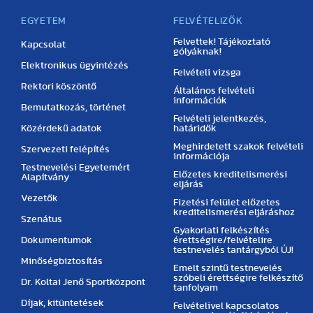
EGYETEM
FELVÉTELIZŐK
Felvettek! Tájékoztató
Kapcsolat
gólyáknak!
Elektronikus ügyintézés
Felvételi vizsga
Rektori köszöntő
Általános felvételi
információk
Bemutatkozás, történet
Felvételi jelentkezés,
Közérdekű adatok
határidők
Meghirdetett szakok felvételi
Szervezeti felépítés
információja
Testnevelési Egyetemért
Előzetes kreditelismerési
Alapítvány
eljárás
Vezetők
Fizetési felület előzetes
kreditelismerési eljáráshoz
Szenátus
Gyakorlati felkészítés
Dokumentumok
érettségire/felvételire
testnevelés tantárgyból ÚJ!
Minőségbiztosítás
Emelt szintű testnevelés
szóbeli érettségire felkészítő
Dr. Koltai Jenő Sportközpont
tanfolyam
Díjak, kitüntetések
Felvételivel kapcsolatos