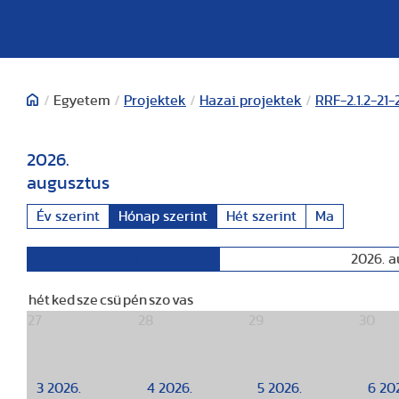
/
Egyetem
/
Projektek
/
Hazai projektek
/
RRF-2.1.2-21
2026.
augusztus
Év szerint
Hónap szerint
Hét szerint
Ma
2026. a
július
hét
ked
sze
csü
pén
szo
vas
27
28
29
30
3
2026.
4
2026.
5
2026.
6
20