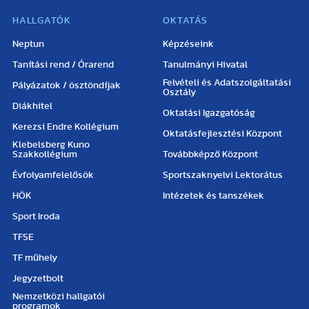
HALLGATÓK
OKTATÁS
Neptun
Képzéseink
Tanítási rend / Órarend
Tanulmányi Hivatal
Felvételi és Adatszolgáltatási
Pályázatok / ösztöndíjak
Osztály
Diákhitel
Oktatási Igazgatóság
Kerezsi Endre Kollégium
Oktatásfejlesztési Központ
Klebelsberg Kuno
Szakkollégium
Továbbképző Központ
Évfolyamfelelősök
Sportszaknyelvi Lektorátus
HÖK
Intézetek és tanszékek
Sport Iroda
TFSE
TF műhely
Jegyzetbolt
Nemzetközi hallgatói
programok