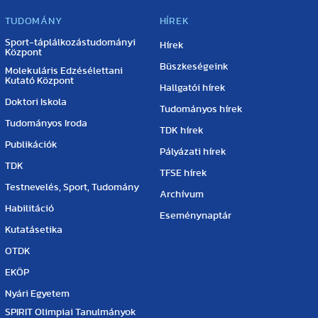
TUDOMÁNY
HÍREK
Sport-táplálkozástudományi
Hírek
Központ
Büszkeségeink
Molekuláris Edzésélettani
Kutató Központ
Hallgatói hírek
Doktori Iskola
Tudományos hírek
Tudományos Iroda
TDK hírek
Publikációk
Pályázati hírek
TDK
TFSE hírek
Testnevelés, Sport, Tudomány
Archívum
Habilitáció
Eseménynaptár
Kutatásetika
OTDK
EKÖP
Nyári Egyetem
SPIRIT Olimpiai Tanulmányok