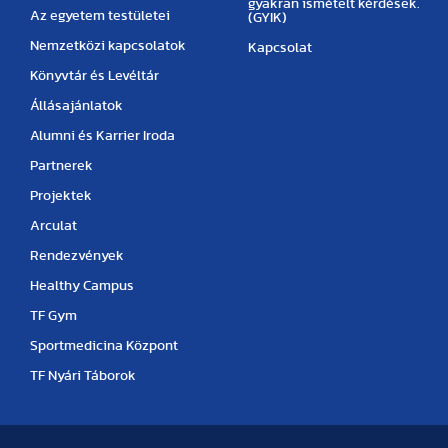
gyakran ismételt kérdések.
Az egyetem testületei
(GYIK)
Nemzetközi kapcsolatok
Kapcsolat
Könyvtár és Levéltár
Állásajánlatok
Alumni és Karrier Iroda
Partnerek
Projektek
Arculat
Rendezvények
Healthy Campus
TF Gym
Sportmedicina Központ
TF Nyári Táborok