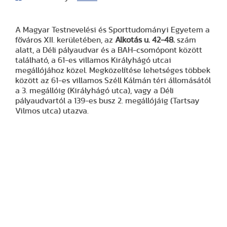
A Magyar Testnevelési és Sporttudományi Egyetem a
főváros XII. kerületében, az
Alkotás u. 42-48.
szám
alatt, a Déli pályaudvar és a BAH-csomópont között
található, a 61-es villamos Királyhágó utcai
megállójához közel. Megközelítése lehetséges többek
között az 61-es villamos Széll Kálmán téri állomásától
a 3. megállóig (Királyhágó utca), vagy a Déli
pályaudvartól a 139-es busz 2. megállójáig (Tartsay
Vilmos utca) utazva.