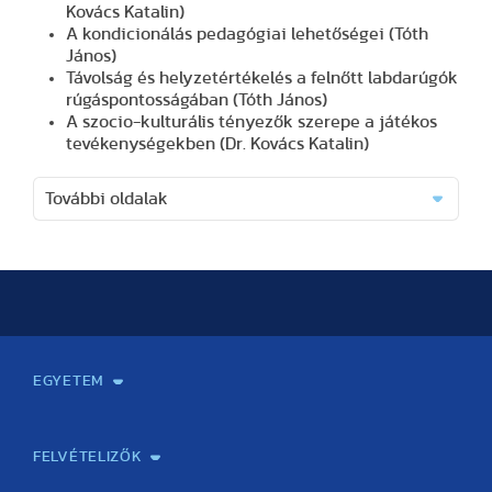
Kovács Katalin)
A kondicionálás pedagógiai lehetőségei (Tóth
János)
Távolság és helyzetértékelés a felnőtt labdarúgók
rúgáspontosságában (Tóth János)
A szocio-kulturális tényezők szerepe a játékos
tevékenységekben (Dr. Kovács Katalin)
További oldalak
EGYETEM
Kapcsolat
Elektronikus ügyintézés
Rektori köszöntő
Bemutatkozás, történet
Közérdekű adatok
Szervezeti felépítés
Testnevelési Egyetemért Alapítvány
Vezetők
Szenátus
Dokumentumok
Minőségbiztosítás
Dr. Koltai Jenő Sportközpont
Díjak, kitüntetések
Az egyetem testületei
Nemzetközi kapcsolatok
Könyvtár és Levéltár
Állásajánlatok
Alumni és Karrier Iroda
Partnerek
Projektek
Arculat
Rendezvények
Healthy Campus
TF Gym
Sportmedicina Központ
TF Nyári Táborok
FELVÉTELIZŐK
Gyakorlati felkészítés érettségire/felvételire testnevelés
Emelt szintű testnevelés szóbeli érettségire felkészítő