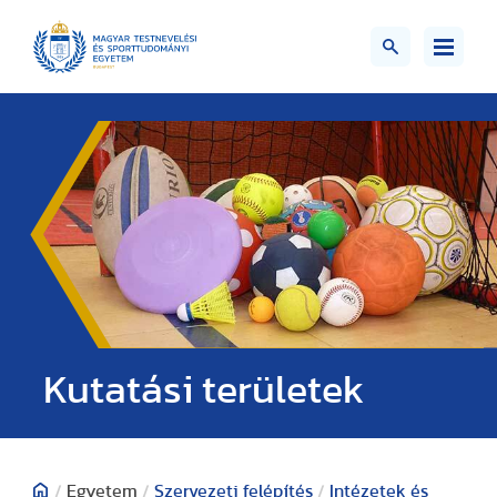
Kutatási területek
/
Egyetem
/
Szervezeti felépítés
/
Intézetek és