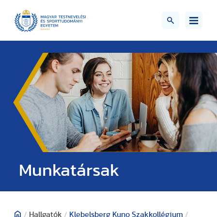
Munkatársak
/
Hallgatók
/
Klebelsberg Kuno Szakkollégium
/