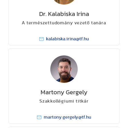
Dr. Kalabiska Irina
A természettudomány vezető tanára
kalabiska.irina@tf.hu
Martony Gergely
Szakkollégiumi titkár
martony.gergely@tf.hu