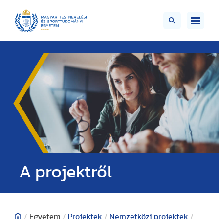
A projektről
/
Egyetem
/
Projektek
/
Nemzetközi projektek
/