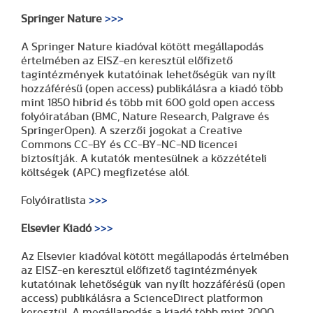
Springer Nature
>>>
A Springer Nature kiadóval kötött megállapodás
értelmében az EISZ-en keresztül előfizető
tagintézmények kutatóinak lehetőségük van nyílt
hozzáférésű (open access) publikálásra a kiadó több
mint 1850 hibrid és több mit 600 gold open access
folyóiratában (BMC, Nature Research, Palgrave és
SpringerOpen). A szerzői jogokat a Creative
Commons CC-BY és CC-BY-NC-ND licencei
biztosítják. A kutatók mentesülnek a közzétételi
költségek (APC) megfizetése alól.
Folyóiratlista
>>>
Elsevier Kiadó
>>>
Az Elsevier kiadóval kötött megállapodás értelmében
az EISZ-en keresztül előfizető tagintézmények
kutatóinak lehetőségük van nyílt hozzáférésű (open
access) publikálásra a ScienceDirect platformon
keresztül. A megállapodás a kiadó több mint 2000