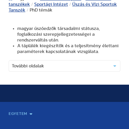
tanszékek
/
Sportági Intézet
/
Úszás és Vízi Sportok
Tanszék
/
PhD témák
magyar úszóedzők társadalmi státusza,
foglalkozási szerepjellegzetességei a
rendszerváltás után.
A táplálék kiegészítők és a teljesítmény élettani
paraméterek kapcsolatának vizsgálata.
További oldalak
EGYETEM
Kapcsolat
Elektronikus ügyintézés
Rektori köszöntő
Bemutatkozás, történet
Közérdekű adatok
Szervezeti felépítés
Testnevelési Egyetemért Alapítvány
Vezetők
Szenátus
Dokumentumok
Minőségbiztosítás
Dr. Koltai Jenő Sportközpont
Díjak, kitüntetések
Az egyetem testületei
Nemzetközi kapcsolatok
Könyvtár és Levéltár
Állásajánlatok
Alumni és Karrier Iroda
Partnerek
Projektek
Arculat
Rendezvények
Healthy Campus
TF Gym
Sportmedicina Központ
TF Nyári Táborok