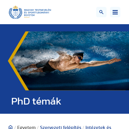
PhD témák
/
Egyetem
/
Szervezeti felépítés
/
Intézetek és