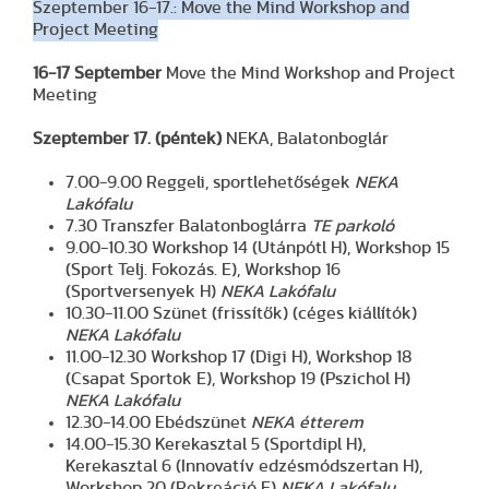
Szeptember 16-17.: Move the Mind Workshop and
Project Meeting
16-17 September
Move the Mind Workshop and Project
Meeting
Szeptember 17. (péntek)
NEKA, Balatonboglár
7.00-9.00 Reggeli, sportlehetőségek
NEKA
Lakófalu
7.30 Transzfer Balatonboglárra
TE parkoló
9.00-10.30 Workshop 14 (Utánpótl H), Workshop 15
(Sport Telj. Fokozás. E), Workshop 16
(Sportversenyek H)
NEKA Lakófalu
10.30-11.00 Szünet (frissítők) (céges kiállítók)
NEKA Lakófalu
11.00-12.30 Workshop 17 (Digi H), Workshop 18
(Csapat Sportok E), Workshop 19 (Pszichol H)
NEKA Lakófalu
12.30-14.00 Ebédszünet
NEKA étterem
14.00-15.30 Kerekasztal 5 (Sportdipl H),
Kerekasztal 6 (Innovatív edzésmódszertan H),
Workshop 20 (Rekreáció E)
NEKA Lakófalu