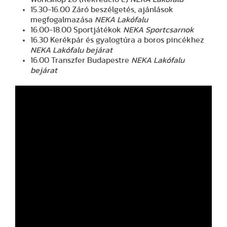
15.30-16.00 Záró beszélgetés, ajánlások
megfogalmazása
NEKA Lakófalu
16.00-18.00 Sportjátékok
NEKA Sportcsarnok
16.30 Kerékpár és gyalogtúra a boros pincékhez
NEKA Lakófalu bejárat
16.00 Transzfer Budapestre
NEKA Lakófalu
bejárat