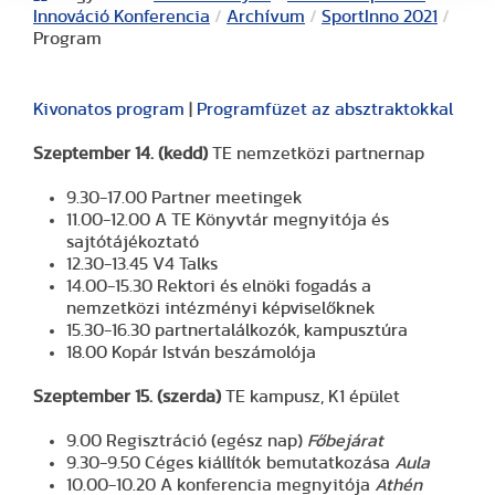
Innováció Konferencia
/
Archívum
/
SportInno 2021
/
Program
Kivonatos program
|
Programfüzet az absztraktokkal
Szeptember 14. (kedd)
TE nemzetközi partnernap
9.30-17.00 Partner meetingek
11.00-12.00 A TE Könyvtár megnyitója és
sajtótájékoztató
12.30-13.45 V4 Talks
14.00-15.30 Rektori és elnöki fogadás a
nemzetközi intézményi képviselőknek
15.30-16.30 partnertalálkozók, kampusztúra
18.00 Kopár István beszámolója
Szeptember 15. (szerda)
TE kampusz, K1 épület
9.00 Regisztráció (egész nap)
Főbejárat
9.30-9.50 Céges kiállítók bemutatkozása
Aula
10.00-10.20 A konferencia megnyitója
Athén