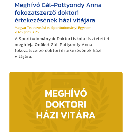
Meghívó Gál-Pottyondy Anna
fokozatszerző doktori
értekezésének házi vitájára
Magyar Testnevelési és Sporttudományi Egyetem
2026. június 25.
A Sporttudományok Doktori Iskola tisztelettel
meghívja Önöket Gál-Pottyondy Anna
fokozatszerző doktori értekezésének házi
vitájára.