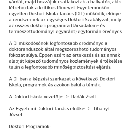
gárdát, majd hozzájuk csatlakoztak a hallgatók, akik
létrehozták a kritikus tömeget. Egyetemünkön
egyetlen Doktori Iskola Tanács (DIT) működik, előnye
a rendszernek az egységes Doktori Szabályzat, mely
az összes doktori programra (társadalom- és
természettudományi egyaránt) egyformán érvényes.
A DI működésének legfontosabb eredménye a
doktoranduszok által megszerezhető tudományos
fokozat súlya. Éppen ezért az értekezés és az annak
alapját képező tudományos közlemények értékelése
talán a legfontosabb minőségbiztosítási eljárás.
A DI-ben a képzési szerkezet a következő: Doktori
Iskola, programok és azokon belül a témák.
A Doktori Iskola vezetője: Dr. Radák Zsolt
Az Egyetemi Doktori Tanács elnöke: Dr. Tihanyi
József
Doktori Programok: