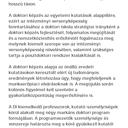
hosszú távon.
A doktori képzés az egyetemi kutatások alappillére,
ezért az intézményi versenyképesség
fenntartásához a doktori iskola stratégiai irányként a
doktori képzés fejlesztését, folyamatos megújítását
és a nemzetköziesítés erősítéstét fogalmazza meg,
melynek kiemelt szerepe van az intézményi
versenyképesség növelésében, valamint szükséges
tartja a posztdoktori rendszer kialakítását is.
A doktori képzés alapja az önálló, eredeti
kutatásokon keresztült elért új tudományos
eredmények létrehozása úgy, hogy megfeleljenek a
munkaerőpiaci elvárásoknak is. A megújulás során
különös figyelmet kell szentelni a
gyakorlatközpontúság megerősítésére is.
A DI kiemelkedő professzorok, kutató-személyiségek
körül alakult meg négy markáns doktori program
formájában. A programvezetők személyisége és
vonzereje határozta meg a köré gyülekező kutatói