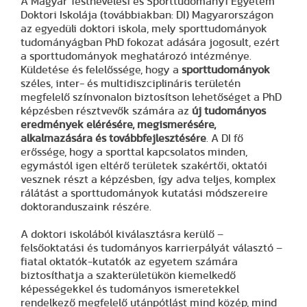
A Magyar Testnevelési és Sporttudományi Egyetem
Doktori Iskolája (továbbiakban: DI) Magyarországon
az egyedüli doktori iskola, mely sporttudományok
tudományágban PhD fokozat adására jogosult, ezért
a sporttudományok meghatározó intézménye.
Küldetése és felelőssége, hogy a
sporttudományok
széles, inter- és multidiszciplináris területén
megfelelő színvonalon biztosítson lehetőséget a PhD
képzésben résztvevők számára az
új tudományos
eredmények elérésére, megismerésére,
alkalmazására és továbbfejlesztésére
. A DI fő
erőssége, hogy a sporttal kapcsolatos minden,
egymástól igen eltérő területek szakértői, oktatói
vesznek részt a képzésben, így adva teljes, komplex
rálátást a sporttudományok kutatási módszereire
doktoranduszaink részére.
A doktori iskolából kiválasztásra kerülő –
felsőoktatási és tudományos karrierpályát választó –
fiatal oktatók-kutatók az egyetem számára
biztosíthatja a szakterületükön kiemelkedő
képességekkel és tudományos ismeretekkel
rendelkező megfelelő utánpótlást mind közép, mind