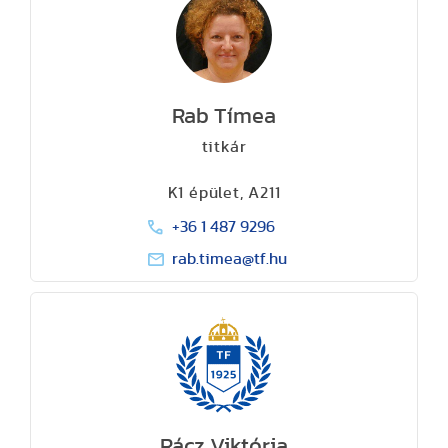
Rab Tímea
titkár
K1 épület, A211
+36 1 487 9296
rab.timea@tf.hu
Rácz Viktória