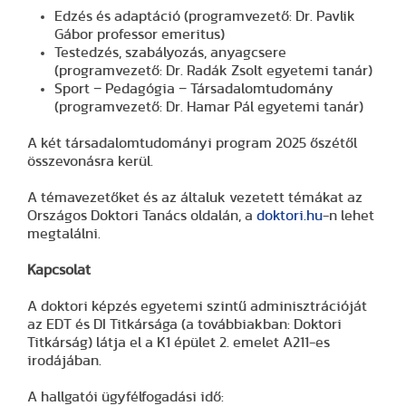
Edzés és adaptáció (programvezető: Dr. Pavlik
Gábor professor emeritus)
Testedzés, szabályozás, anyagcsere
(programvezető: Dr. Radák Zsolt egyetemi tanár)
Sport − Pedagógia − Társadalomtudomány
(programvezető: Dr. Hamar Pál egyetemi tanár)
A két társadalomtudományi program 2025 őszétől
összevonásra kerül.
A témavezetőket és az általuk vezetett témákat az
Országos Doktori Tanács oldalán, a
doktori.hu
-n lehet
megtalálni.
Kapcsolat
A doktori képzés egyetemi szintű adminisztrációját
az EDT és DI Titkársága (a továbbiakban: Doktori
Titkárság) látja el a K1 épület 2. emelet A211-es
irodájában.
A hallgatói ügyfélfogadási idő: