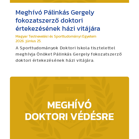
Meghívó Pálinkás Gergely
fokozatszerző doktori
értekezésének házi vitájára
Magyar Testnevelési és Sporttudományi Egyetem
2026. június 25.
A Sporttudományok Doktori Iskola tisztelettel
meghívja Önöket Pálinkás Gergely fokozatszerző
doktori értekezésének házi vitájára.