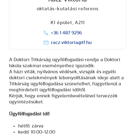
oktatás-kutatási referens
K1 épület, A211
+36 1 487 9296
racz.viktoria@tf.hu
A Doktori Titkárság ügyfélfogadási rendje a Doktori
Iskola szakmai eseményeihez igazodik.
A házi viták, nyilvános védések, vizsgák és egyéb
doktori cselekmények lebonyolításának ideje alatt a
Titkárság ügyfélfogadása szünetelhet, függetlenül a
meghirdetett ügyfélfogadási időtől.
Kérjük, hogy ennek figyelembevételével tervezzék
ügyintézésüket.
Ügyfélfogadási idő
hétfő: zárva
kedd: 10.00-12.00