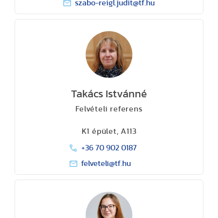
szabo-reigl.judit@tf.hu
Takács Istvánné
Felvételi referens
K1 épület, A113
+36 70 902 0187
felveteli@tf.hu