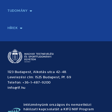
Képzéseink
Tanulmányi Hivatal
Felvételi és Adatszolgáltatási Osztály
Oktatási Igazgatóság
Oktatásfejlesztési Központ
Továbbképző Központ
Sportszaknyelvi Lektorátus
Intézetek és tanszékek
TUDOMÁNY
Sport-táplálkozástudományi Központ
Molekuláris Edzésélettani Kutató Központ
Doktori Iskola
Tudományos Iroda
Publikációk
TDK
Testnevelés, Sport, Tudomány
Habilitáció
Kutatásetika
OTDK
EKÖP
Nyári Egyetem
SPIRIT Olimpiai Tanulmányok Kutatási Központ
Kiváló Kutatási Infrastruktúra-hálózat
HÍREK
Hírek
Büszkeségeink
Hallgatói hírek
Tudományos hírek
TDK hírek
Pályázati hírek
TFSE hírek
Archívum
Eseménynaptár
1123 Budapest, Alkotás utca 42-48.
Levelezési cím: 1525 Budapest, Pf. 69
Telefon: +36-1-487-9200
info@tf.hu
Intézményünk országos és nemzetközi
hálózati kapcsolatát a KIFÜ NIIF Program