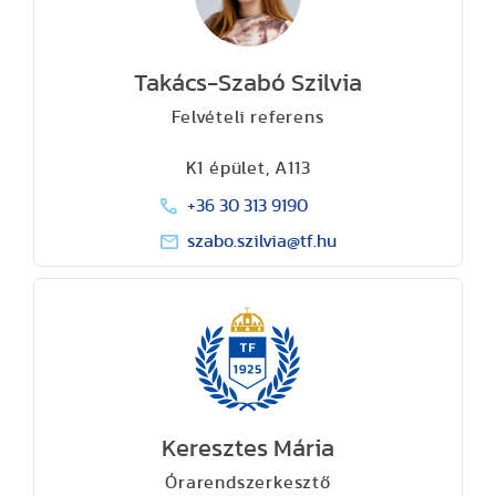
Takács-Szabó Szilvia
Felvételi referens
K1 épület, A113
+36 30 313 9190
szabo.szilvia@tf.hu
Keresztes Mária
Órarendszerkesztő