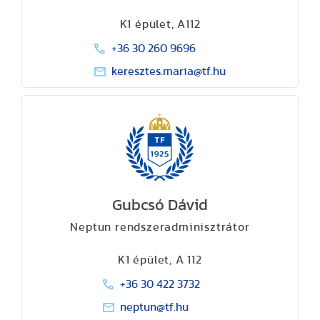
K1 épület, A112
+36 30 260 9696
keresztes.maria@tf.hu
Gubcsó Dávid
Neptun rendszeradminisztrátor
K1 épület, A 112
+36 30 422 3732
neptun@tf.hu