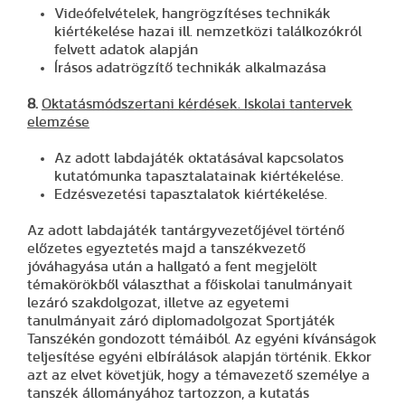
Videófelvételek, hangrögzítéses technikák
kiértékelése hazai ill. nemzetközi találkozókról
felvett adatok alapján
Írásos adatrögzítő technikák alkalmazása
8.
Oktatásmódszertani kérdések. Iskolai tantervek
elemzése
Az adott labdajáték oktatásával kapcsolatos
kutatómunka tapasztalatainak kiértékelése.
Edzésvezetési tapasztalatok kiértékelése.
Az adott labdajáték tantárgyvezetőjével történő
előzetes egyeztetés majd a tanszékvezető
jóváhagyása után a hallgató a fent megjelölt
témakörökből választhat a főiskolai tanulmányait
lezáró szakdolgozat, illetve az egyetemi
tanulmányait záró diplomadolgozat Sportjáték
Tanszékén gondozott témáiból. Az egyéni kívánságok
teljesítése egyéni elbírálások alapján történik. Ekkor
azt az elvet követjük, hogy a témavezető személye a
tanszék állományához tartozzon, a kutatás