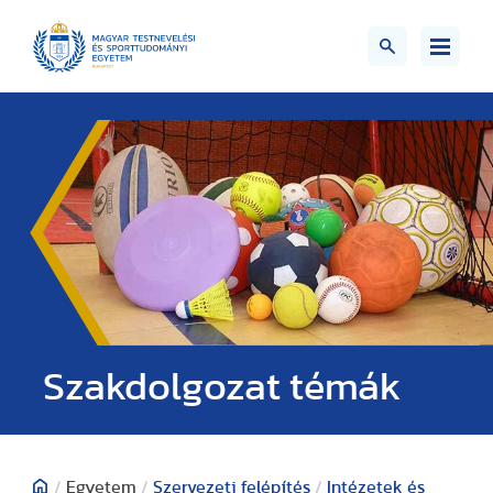
Szakdolgozat témák
/
Egyetem
/
Szervezeti felépítés
/
Intézetek és