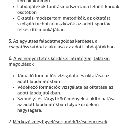
korúak körében.
Labdajátékok tanításmódszertana felnőtt korúak
esetében.
Oktatás-módszertani metodikák, az oktatást
szolgáló technikai eszközök az adott sportág
felkészítő munkájában.
5.
Az együttes feladatmegoldás kérdései, a
csapatösszetétel alakulása az adott labdajátékban
6.
A versenyeztetés kérdései. Stratégiai, taktikai
megoldások
Támadó formációk vizsgálata és oktatása az
adott labdajátékban.
Védekező formációk vizsgálata és oktatása az
adott labdajátékban.
Személyi és tárgyi körülmények alakító hatása
az adott labdajátékban folyó küzdelem
nagyságára.
7.
Mérkőzésmegfigyelések, mérkőzéselemzések