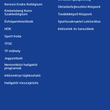
Kerezsi Endre Kollégium
Oktatásfejlesztési Központ
Klebelsberg Kuno
Szakkollégium
Továbbképző Központ
Évfolyamfelelősök
Sportszaknyelvi Lektorátus
HÖK
Intézetek és tanszékek
Sport Iroda
TFSE
TF műhely
Jegyzetbolt
Nemzetközi hallgatói
programok
Intézményi tájékoztató
Hallgatói visszajelzés