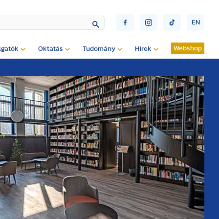
EN
Webshop
lgatók
Oktatás
Tudomány
Hírek