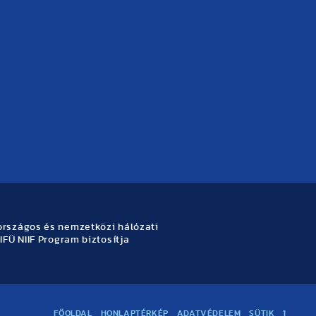
rszágos és nemzetközi hálózati
IFÜ NIIF Program biztosítja
FŐOLDAL
HONLAPTÉRKÉP
ADATVÉDELEM
SÜTIK
1