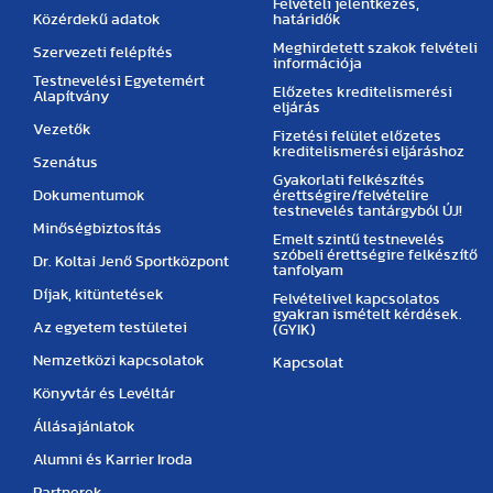
Felvételi jelentkezés,
Közérdekű adatok
határidők
Meghirdetett szakok felvételi
Szervezeti felépítés
információja
Testnevelési Egyetemért
Előzetes kreditelismerési
Alapítvány
eljárás
Vezetők
Fizetési felület előzetes
kreditelismerési eljáráshoz
Szenátus
Gyakorlati felkészítés
Dokumentumok
érettségire/felvételire
testnevelés tantárgyból ÚJ!
Minőségbiztosítás
Emelt szintű testnevelés
szóbeli érettségire felkészítő
Dr. Koltai Jenő Sportközpont
tanfolyam
Díjak, kitüntetések
Felvételivel kapcsolatos
gyakran ismételt kérdések.
Az egyetem testületei
(GYIK)
Nemzetközi kapcsolatok
Kapcsolat
Könyvtár és Levéltár
Állásajánlatok
Alumni és Karrier Iroda