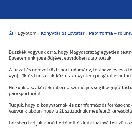
/
Egyetem
/
Könyvtár és Levéltár
/
Papírforma – rólunk,
Büszkék vagyunk arra, hogy Magyarország egyetlen testn
Egyetemünk jogelődjével egyidőben alapítottak.
A hazai és nemzetközi sporttudomány, testnevelés és a 
gyűjtjük és bocsátjuk közre az egyetem polgárai és mind
Hiszünk a szakértelemben, a személyes segítségnyújtásba
parasport iránt.
Tudjuk, hogy a könyvtárnak és az információs forrásoknak
vagyunk abban, hogy a 21. századnak megfelelő keresőpla
Becsben tartjuk a múlt értékeit és kutathatóvá tesszük