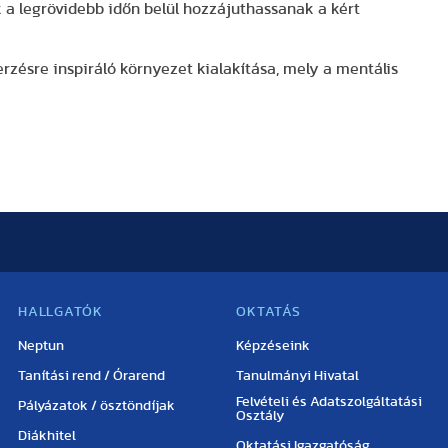
a legrövidebb időn belül hozzájuthassanak a kért
zésre inspiráló környezet kialakítása, mely a mentális
HALLGATÓK
OKTATÁS
Neptun
Képzéseink
Tanítási rend / Órarend
Tanulmányi Hivatal
Felvételi és Adatszolgáltatási
Pályázatok / ösztöndíjak
Osztály
Diákhitel
Oktatási Igazgatóság