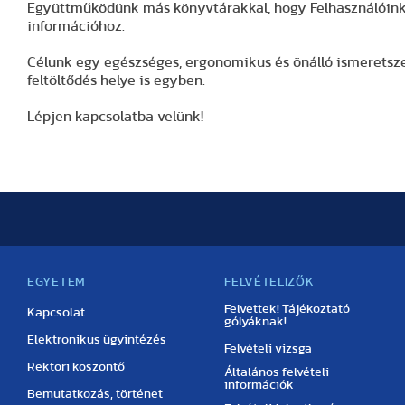
Együttműködünk más könyvtárakkal, hogy Felhasználóink 
információhoz.
Célunk egy egészséges, ergonomikus és önálló ismeretszer
feltöltődés helye is egyben.
Lépjen kapcsolatba velünk!
EGYETEM
FELVÉTELIZŐK
Felvettek! Tájékoztató
Kapcsolat
gólyáknak!
Elektronikus ügyintézés
Felvételi vizsga
Rektori köszöntő
Általános felvételi
információk
Bemutatkozás, történet