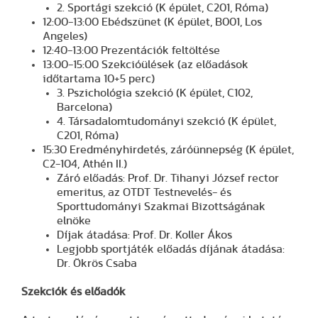
2. Sportági szekció (K épület, C201, Róma)
12:00-13:00 Ebédszünet (K épület, B001, Los
Angeles)
12:40-13:00 Prezentációk feltöltése
13:00-15:00 Szekcióülések (az előadások
időtartama 10+5 perc)
3. Pszichológia szekció (K épület, C102,
Barcelona)
4. Társadalomtudományi szekció (K épület,
C201, Róma)
15:30 Eredményhirdetés, záróünnepség (K épület,
C2-104, Athén II.)
Záró előadás: Prof. Dr. Tihanyi József rector
emeritus, az OTDT Testnevelés- és
Sporttudományi Szakmai Bizottságának
elnöke
Díjak átadása: Prof. Dr. Koller Ákos
Legjobb sportjáték előadás díjának átadása:
Dr. Ökrös Csaba
Szekciók és előadók