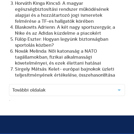
Horváth Kinga Kincső: A magyar
egészségbiztosítási rendszer működésének
alapjai és a hozzátartozó jogi ismeretek
felmérése a TF-es hallgatók körében
Blaskovits Adrienn: A két nagy sportszergyár, a
Nike és az Adidas küzdelme a piacokért
Fülöp Eszter: Hogyan legyünk biztonságban
sportolás közben?
Novák Melinda: Női katonaság a NATO
tagállamokban, fizikai alkalmassági
követelményei, és ezek élettani hatásai
Sirgely Mátsás: Kelet- európai bajnokok üzleti
teljesítményének értékelése, összehasonlítása
További oldalak