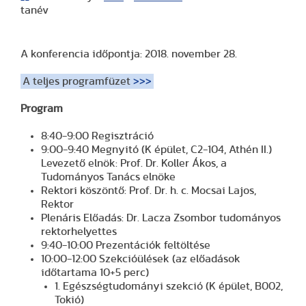
tanév
A konferencia időpontja: 2018. november 28.
A teljes programfüzet
>>>
Program
8:40-9:00 Regisztráció
9:00-9:40 Megnyitó (K épület, C2-104, Athén II.)
Levezető elnök: Prof. Dr. Koller Ákos, a
Tudományos Tanács elnöke
Rektori köszöntő: Prof. Dr. h. c. Mocsai Lajos,
Rektor
Plenáris Előadás: Dr. Lacza Zsombor tudományos
rektorhelyettes
9:40-10:00 Prezentációk feltöltése
10:00-12:00 Szekcióülések (az előadások
időtartama 10+5 perc)
1. Egészségtudományi szekció (K épület, B002,
Tokió)