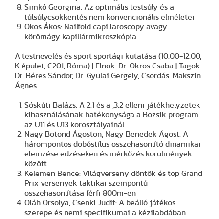
Simkó Georgina: Az optimális testsúly és a
túlsúlycsökkentés nem konvencionális elméletei
Okos Ákos: Nailfold capillaroscopy avagy
körömágy kapillármikroszkópia
A testnevelés és sport sportági kutatása (10:00-12:00,
K épület, C201, Róma) | Elnök: Dr. Ökrös Csaba | Tagok:
Dr. Béres Sándor, Dr. Gyulai Gergely, Csordás-Makszin
Ágnes
Sóskúti Balázs: A 2:1 és a ,3:2 elleni játékhelyzetek
kihasználásának hatékonysága a Bozsik program
az U11 és U13 korosztályainál
Nagy Botond Ágoston, Nagy Benedek Ágost: A
hárompontos dobóstílus összehasonlító dinamikai
elemzése edzéseken és mérkőzés körülmények
között
Kelemen Bence: Világverseny döntők és top Grand
Prix versenyek taktikai szempontú
összehasonlítása férfi 800m-en
Oláh Orsolya, Csenki Judit: A beálló játékos
szerepe és nemi specifikumai a kézilabdában