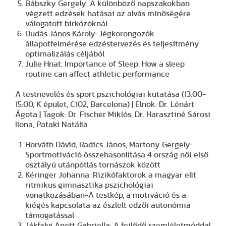
Bábszky Gergely: A különböző napszakokban
végzett edzések hatásai az alvás minőségére
válogatott birkózóknál
Dudás János Károly: Jégkorongozók
állapotfelmérése edzéstervezés és teljesítmény
optimalizálás céljából
Julie Hnat: Importance of Sleep: How a sleep
routine can affect athletic performance
A testnevelés és sport pszichológiai kutatása (13:00-
15:00, K épület, C102, Barcelona) | Elnök: Dr. Lénárt
Ágota | Tagok: Dr. Fischer Miklós, Dr. Harasztiné Sárosi
Ilona, Pataki Natália
Horváth Dávid, Radics János, Martony Gergely:
Sportmotiváció összehasonlítása 4 ország női első
osztályú utánpótlás tornászok között
Kéringer Johanna: Rizikófaktorok a magyar elit
ritmikus gimnasztika pszichológiai
vonatkozásában-A testkép, a motiváció és a
kiégés kapcsolata az észlelt edzői autonómia
támogatással
Jákfalvi Anett Gabriella: A fejlődő szemléletmóddal