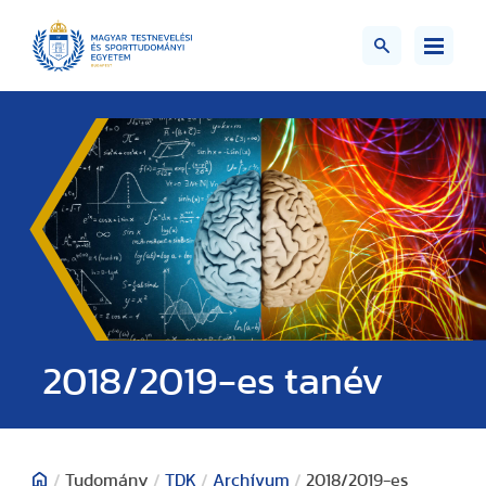
2018/2019-es tanév
/
Tudomány
/
TDK
/
Archívum
/
2018/2019-es