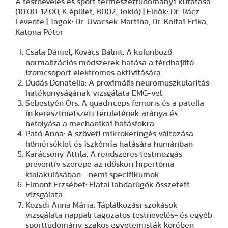
A testnevelés és sport természettudományi kutatása
(10:00-12:00, K épület, B002, Tokió) | Elnök: Dr. Rácz
Levente | Tagok: Dr. Uvacsek Martina, Dr. Koltai Erika,
Katona Péter
Csala Dániel, Kovács Bálint: A különböző
normalizációs módszerek hatása a térdhajlító
izomcsoport elektromos aktivitására
Dudás Donatella: A proximális neuromuszkularitás
hatékonyságának vizsgálata EMG-vel
Sebestyén Örs: A quadriceps femoris és a patella
ín keresztmetszeti területének aránya és
befolyása a mechanikai hatásfokra
Pató Anna: A szöveti mikrokeringés változása
hőmérséklet és iszkémia hatására humánban
Karácsony Attila: A rendszeres testmozgás
preventív szerepe az időskori hipertónia
kialakulásában - nemi specifikumok
Elmont Erzsébet: Fiatal labdarúgók összetett
vizsgálata
Kozsdi Anna Mária: Táplálkozási szokások
vizsgálata nappali tagozatos testnevelés- és egyéb
sporttudomány szakos egyetemisták körében