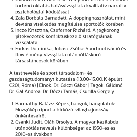
történő oktatás hatásvizsgálata kvalitatív narratív
pszichológiai kódolással
Zala Borbála Bernadett: A doppinghasználat, mint
deviáns viselkedés megítélése sportolók körében
Incze Krisztina, Czeferner Richárd: A jégkorong
játékvezetők konfliktuskezelő stratégiáinak
vizsgálata
Farkas Dominika, Juhász Zsófia: Sportmotiváció és
flow élmény vizsgálata utánpótláskorú
társastáncosok körében
A testnevelés és sport társadalom- és
gazdaságtudományi kutatása (13:00-15:00, K épület,
C201, Róma) | Elnök: Dr. Géczi Gábor | Tagok: Gáldiné
Dr. Gál Andrea, Dr. Dóczi Tamás, Csurilla Gergely
Harmathy Balázs: Képek, hangok, hangulatok:
Mozgókép riport a birkózó-világbajnokság
önkénteseiről
Csenki Judit, Oláh Orsolya: A magyar kézilabda
utánpótlás nevelés különbségei az 1950-es és
2010-es években