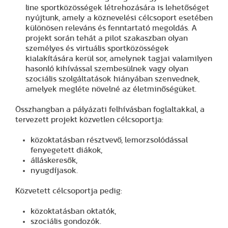
line sportközösségek létrehozására is lehetőséget
nyújtunk, amely a köznevelési célcsoport esetében
különösen releváns és fenntartató megoldás. A
projekt során tehát a pilot szakaszban olyan
személyes és virtuális sportközösségek
kialakítására kerül sor, amelynek tagjai valamilyen
hasonló kihívással szembesülnek vagy olyan
szociális szolgáltatások hiányában szenvednek,
amelyek megléte növelné az életminőségüket.
Összhangban a pályázati felhívásban foglaltakkal, a
tervezett projekt közvetlen célcsoportja:
közoktatásban résztvevő, lemorzsolódással
fenyegetett diákok,
álláskeresők,
nyugdíjasok.
Közvetett célcsoportja pedig:
közoktatásban oktatók,
szociális gondozók.