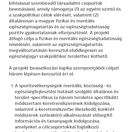
kihívással szembesülő társadalmi csoportok
bevonásával, amely támogatja (1) az egyéni szintű és
a szakpolitikai célok elérését, valamint (2)
általánosan a magyar fizikai és mentális
egészségmagatartás és az egészségtudatosság
pozitív gyakorlatainak elterjesztését. A projekt
átfogó célja a fizikai és mentális egészségtudatosság
növelésén, valamint az egészségmagatartás
megváltoztatásán keresztül elsődlegesen az
egészségügyi szakpolitikai területhez köthető.
A projekt beavatkozási logika szempontjából céljait
három lépésen keresztül éri el:
A sporttevékenységek mentális, közösség- és
egészségfejlesztési hatását szolgáló általános és
terület-specifikus (a három területre specifikált)
módszertani keretrendszerének kidolgozása,
valamint a keretrendszerbe illeszkedő, konkrét
módszerek széleskörű alkalmazását elősegítő
információs és tananyagok kidolgozása,
amelyeket a célcsoportokkal foglalkozó