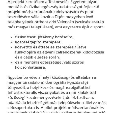
A projekt keretében a Testnevelés Egyetem olyan
mentális és fizikai egészségtudatosságot fejlesztő
projekt módszertanának kidolgozására és pilot
tesztelésére vállalkozik a Fejér-megyében lévő
telephelyének otthont adó Velencén (szükség esetén
más megyei településen), ami egyszerre épít a sport:
fizikai/testi jótékony hatásaira;
közösségépítő szerepére;
közvetítő és áttételes szerepére, illetve
funkciójára az egyéni célrendszerek kidolgozása
és a célok elérése során;
és a mentális egészséggel való szoros
kölcsönhatására;
figyelembe véve a helyi közösség (és általában a
magyar társadalom) demográfiai-gazdasági
tényezőit, a helyi köz- és magánszolgáltatási
infrastrukturális viszonyokat és a már kialakított
közösségi kezdeményezéseket, de biztosítva az
adaptáció lehetőségét más településeken, illetve más
célcsoportokra is. A pilot projekt módszertanának és
kereteinek kialakítása során a sikeres implementáció