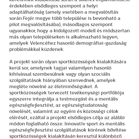
érdekében elsődleges szempont a helyi
adaptálhatóság (amely esetében a megvalósítás
során Fejér megye több települése is bevonható a
pilot megvalósításába), másodlagos szempont
ugyanakkor, hogy a kidolgozott modell és módszertan
más olyan településeken is alkalmazható legyen,
amelyek Velencéhez hasonló demográfiai-gazdaság
problémákkal küzdenek.
A projekt során olyan sportközösségek kialakítására
kerül sor, amelynek tagjai valamilyen hasonló
kihívással szembesülnek vagy olyan szociális
szolgáltatások hiányában szenvednek, amelyek
megléte növelné az életminőségüket. A
sportközösségek tervezett tevékenységi portfóliója
egyszerre integrálja a testmozgást és a mentális
egészségfejlesztést, az egészségtudatosság
növelését, valamint az egyéni és közösségi célok
elérését, ezáltal a projekt elsődleges célja az alábbi
módon foglalható össze: Innovatív sport és mentális
egészségfejlesztési szolgáltatások körének bővítése
sportközösségek kialakításán keresztül különböző