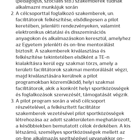
(pedagógus, szociális stb.) szakemberek tudnak
alkalmazni munkájuk során
A célcsoporttal foglalkozó szakemberek, un.
facilitátorok felkészítése, elsődlegesen a pilot
keretében, jelenléti rendezvényeken, valamint
elektronikus oktatási és disszeminációs
anyagokon és alkalmazásokon keresztül, amelyhez
az Egyetem jelenléti és on-line mentorálást
biztosít. A szakemberek kiválasztása és
felkészítése tekintetében elsőként a TE-n
kialakításra kerül egy szakmai törzs, amely a
területi facilitátorok szakmai mentorálását végzi,
majd kiválasztására kerülnek a pilot
programokban közreműködő, helyi szakmai
facilitátorok, akik a konkrét helyi sportközösségek
és foglalkozások szervezését, támogatását végzik.
A pilot program során a véső célcsoport
részvételével, a felkészített facilitátor
szakemberek vezetésével pilot sportközösségek
létrehozása az adott szakterületen meghatározott,
a későbbiekben bemutatott célok érdekében. A kis
létszámú, személyes sportközösségek mellett az
on-line alkalmazás segítségével ugyanakkor on-