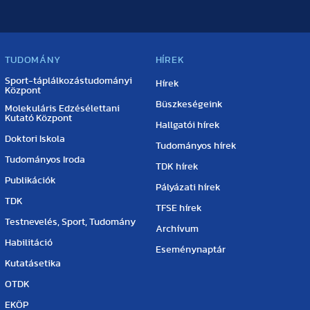
TUDOMÁNY
HÍREK
Sport-táplálkozástudományi
Hírek
Központ
Büszkeségeink
Molekuláris Edzésélettani
Kutató Központ
Hallgatói hírek
Doktori Iskola
Tudományos hírek
Tudományos Iroda
TDK hírek
Publikációk
Pályázati hírek
TDK
TFSE hírek
Testnevelés, Sport, Tudomány
Archívum
Habilitáció
Eseménynaptár
Kutatásetika
OTDK
EKÖP