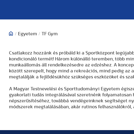
/
Egyetem
/
TF Gym
Csatlakozz hozzánk és próbáld ki a Sportközpont legújab
kondicionáló termét! Három különálló teremben, több min
munkaállomás áll rendelkezésedre az edzéshez. A koncepci
között szerepelt, hogy mind a rekreációs, mind pedig az a
megtalálják a fejlődésükhöz szükséges eszközöket és sz
A Magyar Testnevelési és Sporttudományi Egyetem égisze
gyakorlati tudás integrálásával szeretnénk folyamatosan h
népszerűsítéséhez, továbbá vendégeinknek segítséget nyú
módszerek megtalálásában, akár rutinos felhasználókról, 