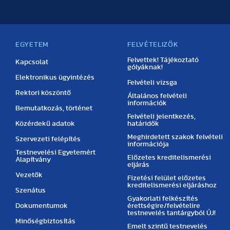
EGYETEM
FELVÉTELIZŐK
Felvettek! Tájékoztató
Kapcsolat
gólyáknak!
Elektronikus ügyintézés
Felvételi vizsga
Rektori köszöntő
Általános felvételi
információk
Bemutatkozás, történet
Felvételi jelentkezés,
Közérdekű adatok
határidők
Meghirdetett szakok felvételi
Szervezeti felépítés
információja
Testnevelési Egyetemért
Előzetes kreditelismerési
Alapítvány
eljárás
Vezetők
Fizetési felület előzetes
kreditelismerési eljáráshoz
Szenátus
Gyakorlati felkészítés
Dokumentumok
érettségire/felvételire
testnevelés tantárgyból ÚJ!
Minőségbiztosítás
Emelt szintű testnevelés