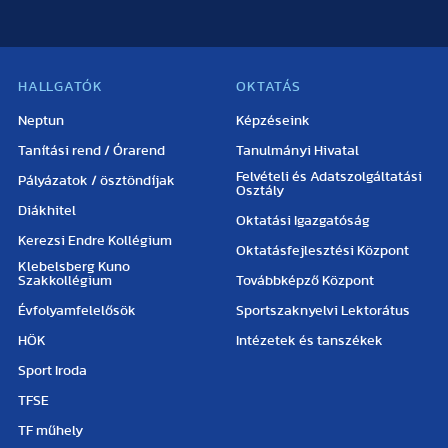
HALLGATÓK
OKTATÁS
Neptun
Képzéseink
Tanítási rend / Órarend
Tanulmányi Hivatal
Felvételi és Adatszolgáltatási
Pályázatok / ösztöndíjak
Osztály
Diákhitel
Oktatási Igazgatóság
Kerezsi Endre Kollégium
Oktatásfejlesztési Központ
Klebelsberg Kuno
Szakkollégium
Továbbképző Központ
Évfolyamfelelősök
Sportszaknyelvi Lektorátus
HÖK
Intézetek és tanszékek
Sport Iroda
TFSE
TF műhely