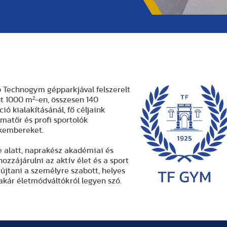
b Technogym gépparkjával felszerelt
t 1000 m²-en, összesen 140
ó kialakításánál, fő céljaink
matőr és profi sportolók
akembereket.
 alatt, naprakész akadémiai és
ozzájárulni az aktív élet és a sport
jtani a személyre szabott, helyes
akár életmódváltókról legyen szó.