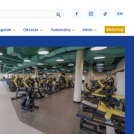
EN
Webshop
lgatók
Oktatás
Tudomány
Hírek