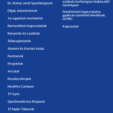
szóbeli érettségire felkészítő
Dr. Koltai Jenő Sportközpont
tanfolyam
Díjak, kitüntetések
Felvételivel kapcsolatos
gyakran ismételt kérdések.
Az egyetem testületei
(GYIK)
Nemzetközi kapcsolatok
Kapcsolat
Könyvtár és Levéltár
Állásajánlatok
Alumni és Karrier Iroda
Partnerek
Projektek
Arculat
Rendezvények
Healthy Campus
TF Gym
Sportmedicina Központ
TF Nyári Táborok