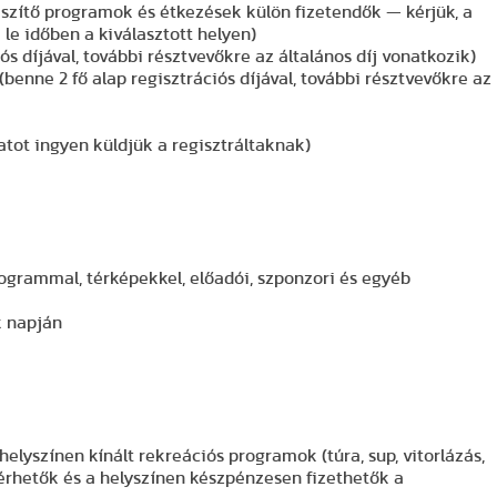
gészítő programok és étkezések külön fizetendők — kérjük, a
a le időben a kiválasztott helyen)
iós díjával, további résztvevőkre az általános díj vonatkozik)
benne 2 fő alap regisztrációs díjával, további résztvevőkre az
zatot ingyen küldjük a regisztráltaknak)
rogrammal, térképekkel, előadói, szponzori és egyéb
k napján
elyszínen kínált rekreációs programok (túra, sup, vitorlázás,
lérhetők és a helyszínen készpénzesen fizethetők a