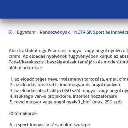
/
Egyetem
/
Rendezvények
/
NETRISK Sport és Innovác
Absztraktokat egy 15 perces magyar vagy angol nyelvű el
címre. Az előadás nyelvének függvényében kérjük az abszt
Panel/kerekasztal beszélgetések témájára és moderátorár
alábbi adatokat:
az előadó teljes neve, intézményi tartozása, email cím
az előadás tervezett címe magyar és angol nyelven
az előadás absztraktja (350 szó) magyar vagy angol nye
szüksége van-e projektorra, Internet hozzáférésre
rövid magyar vagy angol nyelvű „bio” (max. 250 szó)
Fő témakörök:
a sport innovatív társadalmi szerepe