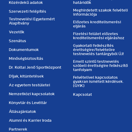
Közérdekű adatok
határidők
Meghirdetett szakok felvételi
Szervezeti felépítés
információja
Testnevelési Egyetemért
Előzetes kreditelismerési
Alapítvány
eljárás
Vezetők
Fizetési felület előzetes
kreditelismerési eljáráshoz
Szenátus
Gyakorlati felkészítés
Dokumentumok
érettségire/felvételire
testnevelés tantárgyból ÚJ!
Minőségbiztosítás
Emelt szintű testnevelés
szóbeli érettségire felkészítő
Dr. Koltai Jenő Sportközpont
tanfolyam
Díjak, kitüntetések
Felvételivel kapcsolatos
gyakran ismételt kérdések.
Az egyetem testületei
(GYIK)
Nemzetközi kapcsolatok
Kapcsolat
Könyvtár és Levéltár
Állásajánlatok
Alumni és Karrier Iroda
Partnerek