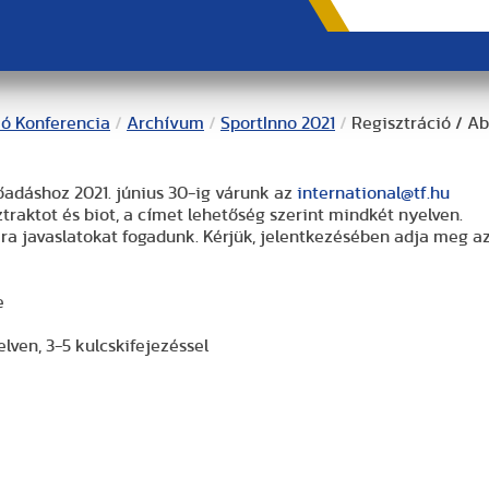
ió Konferencia
/
Archívum
/
SportInno 2021
/
Regisztráció / Ab
őadáshoz 2021. június 30-ig várunk az
international@tf.hu
raktot és biot, a címet lehetőség szerint mindkét nyelven.
a javaslatokat fogadunk. Kérjük, jelentkezésében adja meg a
e
lven, 3-5 kulcskifejezéssel