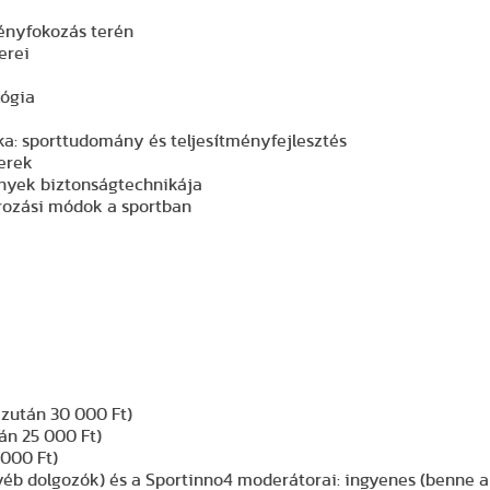
ményfokozás terén
erei
lógia
itika: sporttudomány és teljesítményfejlesztés
erek
ények biztonságtechnikája
írozási módok a sportban
ezután 30 000 Ft)
án 25 000 Ft)
 000 Ft)
gyéb dolgozók) és a Sportinno4 moderátorai: ingyenes (benne a