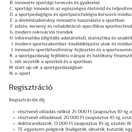
innovatív sportági tervezés és gyakorlat
sportági innováció az egészséges életmód és teljesít
a sportpedagógia és sportpszichológia korszerű módsz
a döntéstudomány innovatív használata a sportban
edzés, verseny és rehabilitáció-specifikus sporttechno
modern rekreációs trendek
informatika (digitális adatátvitel), statisztika és anal
modern sportszakember-továbbképzési utak és módsz
innovatív sportlétesítmény-fejlesztés és a sportesem
a sportgazdaság fejlődési irányai és hatékony finansz
női vezetők a sportból és a sportban
start up-ok a sportgazdaságban
e-sport
Regisztráció
Regisztrációs díj:
résztvevő előadás nélkül: 25 000 Ft (augusztus 10-ig, 
résztvevő előadással: 20 000 Ft (augusztus 10-ig, ezut
doktoranduszok: 13 000 Ft (augusztus 10-ig, ezután 18
TE egyetemi polgárok (hallgatók, oktatók, kutatók, e