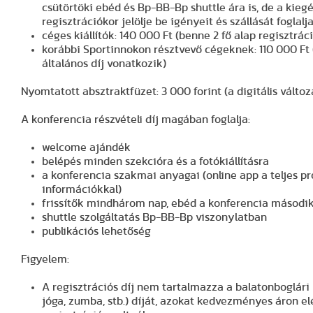
csütörtöki ebéd és Bp-BB-Bp shuttle ára is, de a kie
regisztrációkor jelölje be igényeit és szállását foglalj
céges kiállítók: 140 000 Ft (benne 2 fő alap regisztrác
korábbi Sportinnokon résztvevő cégeknek: 110 000 Ft (
általános díj vonatkozik)
Nyomtatott absztraktfüzet: 3 000 forint (a digitális válto
A konferencia részvételi díj magában foglalja:
welcome ajándék
belépés minden szekcióra és a fotókiállításra
a konferencia szakmai anyagai (online app a teljes p
információkkal)
frissítők mindhárom nap, ebéd a konferencia másodi
shuttle szolgáltatás Bp-BB-Bp viszonylatban
publikációs lehetőség
Figyelem:
A regisztrációs díj nem tartalmazza a balatonboglári h
jóga, zumba, stb.) díját, azokat kedvezményes áron e