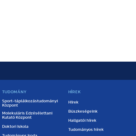
TUDOMÁNY
HÍREK
Sport-táplálkozástudományi
Hírek
Központ
Büszkeségeink
Molekuláris Edzésélettani
Kutató Központ
Hallgatói hírek
Doktori Iskola
Tudományos hírek
Tudományos Iroda