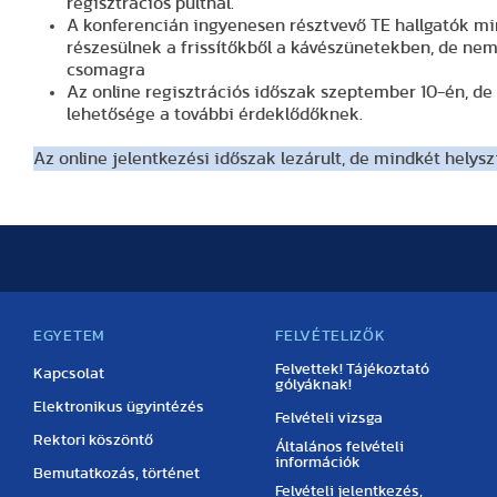
regisztrációs pultnál.
A konferencián ingyenesen résztvevő TE hallgatók m
részesülnek a frissítőkből a kávészünetekben, de ne
csomagra
Az online regisztrációs időszak szeptember 10-én, de 
lehetősége a további érdeklődőknek.
Az online jelentkezési időszak lezárult, de mindkét helysz
EGYETEM
FELVÉTELIZŐK
Felvettek! Tájékoztató
Kapcsolat
gólyáknak!
Elektronikus ügyintézés
Felvételi vizsga
Rektori köszöntő
Általános felvételi
információk
Bemutatkozás, történet
Felvételi jelentkezés,