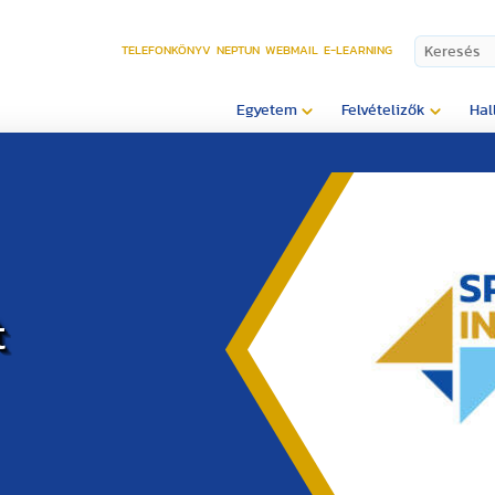
TELEFONKÖNYV
NEPTUN
WEBMAIL
E-LEARNING
Egyetem
Felvételizők
Hal
t