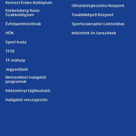
Kerezsi Endre Kollégium
Oktatásfejlesztési Központ
Klebelsberg Kuno
Szakkollégium
Továbbképző Központ
Évfolyamfelelősök
Sportszaknyelvi Lektorátus
HÖK
Intézetek és tanszékek
Sport Iroda
TFSE
TF műhely
Jegyzetbolt
Nemzetközi hallgatói
programok
Intézményi tájékoztató
Hallgatói visszajelzés