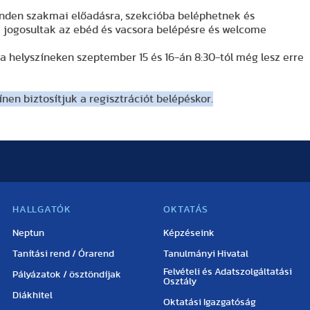
inden szakmai előadásra, szekcióba beléphetnek és
m jogosultak az ebéd és vacsora belépésre és welcome
a helyszíneken szeptember 15 és 16-án 8:30-tól még lesz erre
ínen biztosítjuk a regisztrációt belépéskor.
HALLGATÓK
OKTATÁS
Neptun
Képzéseink
Tanítási rend / Órarend
Tanulmányi Hivatal
Felvételi és Adatszolgáltatási
Pályázatok / ösztöndíjak
Osztály
Diákhitel
Oktatási Igazgatóság