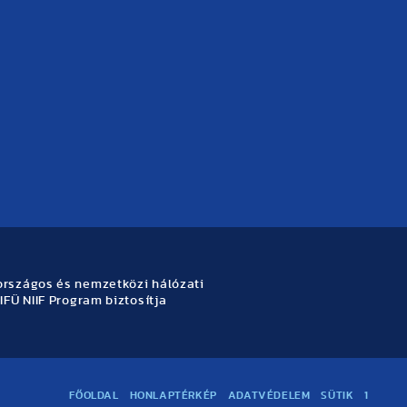
rszágos és nemzetközi hálózati
IFÜ NIIF Program biztosítja
FŐOLDAL
HONLAPTÉRKÉP
ADATVÉDELEM
SÜTIK
1