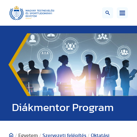
Diákmentor Program
/
Egyetem
/
Szervezeti felépítés
/
Oktatási