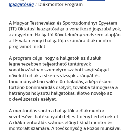
Igazgatóság
/
Diákmentor Program
A Magyar Testnevelési és Sporttudományi Egyetem
(TF) Oktatási Igazgatósága a vonatkozó jogszabályok,
az egyetem Hallgatói Követelményrendszere alapján
a TF valamennyi hallgatója számára diákmentor
programot hirdet.
A program célja, hogy a hallgatók az általuk
legnehezebben teljesíthető tantárgyak
vonatkozásában személyre szabott segítséggel
növelni tudják a sikeres vizsgák arányát és
tanulmányokban való előrehaladás, a képzésben
történő bennmaradás esélyét, továbbá támogassa a
hátrányos helyzetű hallgatókat, illetve növelje az
oklevélszerzés esélyét.
A mentorálás során a hallgatók a diákmentor
vezetésével hatékonyabb teljesítményt érhetnek el.
A diákmentorálás számos előnyt kínál mentor és
mentorált számára. A tevékenység a közös munkával