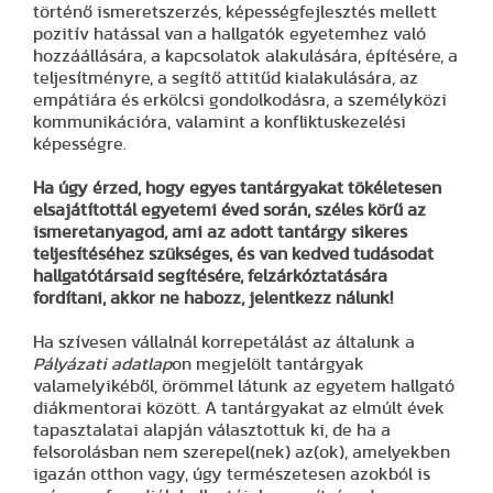
történő ismeretszerzés, képességfejlesztés mellett
pozitív hatással van a hallgatók egyetemhez való
hozzáállására, a kapcsolatok alakulására, építésére, a
teljesítményre, a segítő attitűd kialakulására, az
empátiára és erkölcsi gondolkodásra, a személyközi
kommunikációra, valamint a konfliktuskezelési
képességre.
Ha úgy érzed, hogy egyes tantárgyakat tökéletesen
elsajátítottál egyetemi éved során, széles körű az
ismeretanyagod, ami az adott tantárgy sikeres
teljesítéséhez szükséges, és van kedved tudásodat
hallgatótársaid segítésére, felzárkóztatására
fordítani, akkor ne habozz, jelentkezz nálunk!
Ha szívesen vállalnál korrepetálást az általunk a
Pályázati adatlap
on megjelölt tantárgyak
valamelyikéből, örömmel látunk az egyetem hallgató
diákmentorai között. A tantárgyakat az elmúlt évek
tapasztalatai alapján választottuk ki, de ha a
felsorolásban nem szerepel(nek) az(ok), amelyekben
igazán otthon vagy, úgy természetesen azokból is