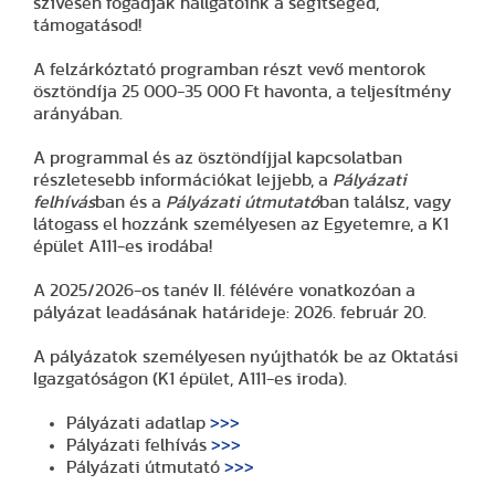
szívesen fogadják hallgatóink a segítséged,
támogatásod!
A felzárkóztató programban részt vevő mentorok
ösztöndíja 25 000-35 000 Ft havonta, a teljesítmény
arányában.
A programmal és az ösztöndíjjal kapcsolatban
részletesebb információkat lejjebb, a
Pályázati
felhívás
ban és a
Pályázati útmutató
ban találsz, vagy
látogass el hozzánk személyesen az Egyetemre, a K1
épület A111-es irodába!
A 2025/2026-os tanév II. félévére vonatkozóan a
pályázat leadásának határideje: 2026. február 20.
A pályázatok személyesen nyújthatók be az Oktatási
Igazgatóságon (K1 épület, A111-es iroda).
Pályázati adatlap
>>>
Pályázati felhívás
>>>
Pályázati útmutató
>>>