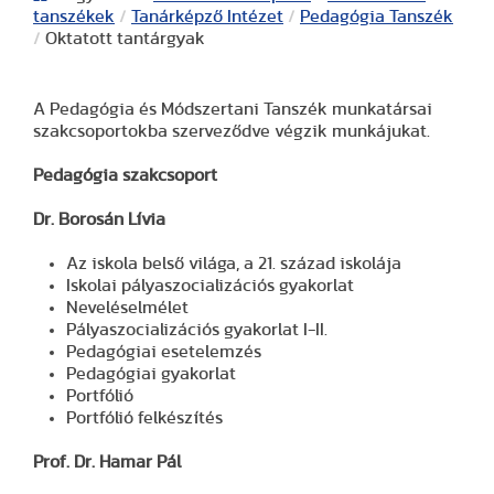
tanszékek
/
Tanárképző Intézet
/
Pedagógia Tanszék
/
Oktatott tantárgyak
A Pedagógia és Módszertani Tanszék munkatársai
szakcsoportokba szerveződve végzik munkájukat.
Pedagógia szakcsoport
Dr. Borosán Lívia
Az iskola belső világa, a 21. század iskolája
Iskolai pályaszocializációs gyakorlat
Neveléselmélet
Pályaszocializációs gyakorlat I-II.
Pedagógiai esetelemzés
Pedagógiai gyakorlat
Portfólió
Portfólió felkészítés
Prof. Dr. Hamar Pál