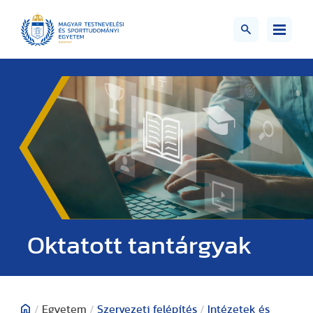
Oktatott tantárgyak
/
Egyetem
/
Szervezeti felépítés
/
Intézetek és