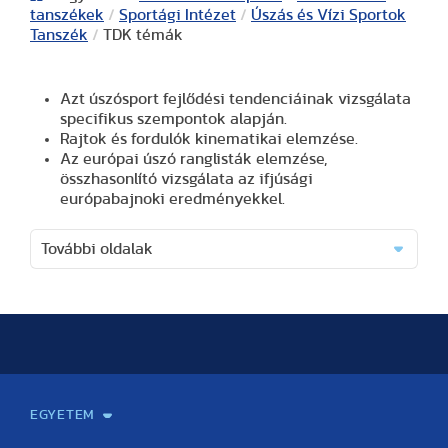
tanszékek
/
Sportági Intézet
/
Úszás és Vízi Sportok
Tanszék
/
TDK témák
Azt úszósport fejlődési tendenciáinak vizsgálata
specifikus szempontok alapján.
Rajtok és fordulók kinematikai elemzése.
Az európai úszó ranglisták elemzése,
összhasonlító vizsgálata az ifjúsági
európabajnoki eredményekkel.
További oldalak
EGYETEM