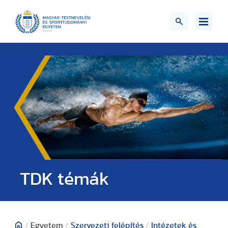
TDK témák
/
Egyetem
/
Szervezeti felépítés
/
Intézetek és