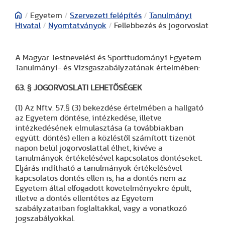
/
Egyetem
/
Szervezeti felépítés
/
Tanulmányi
Hivatal
/
Nyomtatványok
/
Fellebbezés és jogorvoslat
A Magyar Testnevelési és Sporttudományi Egyetem
Tanulmányi- és Vizsgaszabályzatának értelmében:
63. § JOGORVOSLATI LEHETŐSÉGEK
(1) Az Nftv. 57.§ (3) bekezdése értelmében a hallgató
az Egyetem döntése, intézkedése, illetve
intézkedésének elmulasztása (a továbbiakban
együtt: döntés) ellen a közléstől számított tizenöt
napon belül jogorvoslattal élhet, kivéve a
tanulmányok értékelésével kapcsolatos döntéseket.
Eljárás indítható a tanulmányok értékelésével
kapcsolatos döntés ellen is, ha a döntés nem az
Egyetem által elfogadott követelményekre épült,
illetve a döntés ellentétes az Egyetem
szabályzataiban foglaltakkal, vagy a vonatkozó
jogszabályokkal.