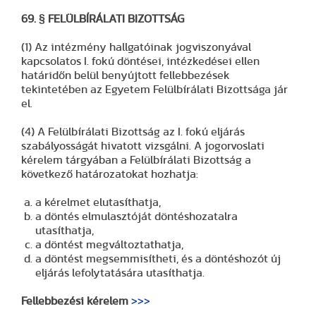
69. § FELÜLBÍRÁLATI BIZOTTSÁG
(1) Az intézmény hallgatóinak jogviszonyával
kapcsolatos I. fokú döntései, intézkedései ellen
határidőn belül benyújtott fellebbezések
tekintetében az Egyetem Felülbírálati Bizottsága jár
el.
(4) A Felülbírálati Bizottság az I. fokú eljárás
szabályosságát hivatott vizsgálni. A jogorvoslati
kérelem tárgyában a Felülbírálati Bizottság a
következő határozatokat hozhatja:
a kérelmet elutasíthatja,
a döntés elmulasztóját döntéshozatalra
utasíthatja,
a döntést megváltoztathatja,
a döntést megsemmisítheti, és a döntéshozót új
eljárás lefolytatására utasíthatja.
Fellebbezési kérelem
>>>