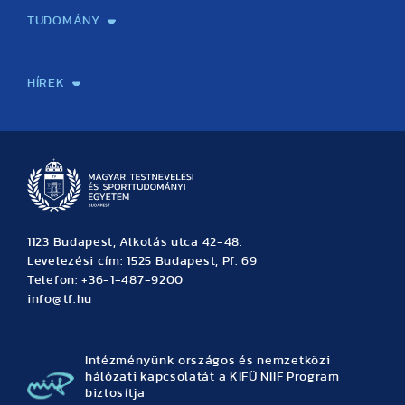
TUDOMÁNY
Sport-táplálkozástudományi Központ
Molekuláris Edzésélettani Kutató Központ
Doktori Iskola
Tudományos Iroda
Publikációk
TDK
Testnevelés, Sport, Tudomány
Habilitáció
Kutatásetika
OTDK
EKÖP
Nyári Egyetem
SPIRIT Olimpiai Tanulmányok Kutatási Központ
Kiváló Kutatási Infrastruktúra-hálózat
HÍREK
Hírek
Büszkeségeink
Hallgatói hírek
Tudományos hírek
TDK hírek
Pályázati hírek
TFSE hírek
Archívum
Eseménynaptár
1123 Budapest, Alkotás utca 42-48.
Levelezési cím: 1525 Budapest, Pf. 69
Telefon: +36-1-487-9200
info@tf.hu
Intézményünk országos és nemzetközi
hálózati kapcsolatát a KIFÜ NIIF Program
biztosítja