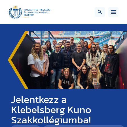
Jelentkezz a
Klebelsberg Kuno
Szakkollégiumba!