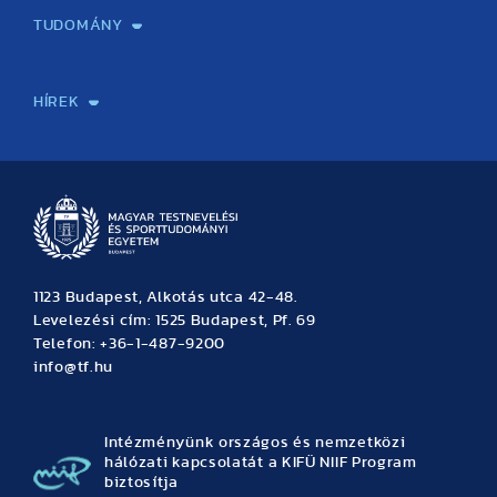
TUDOMÁNY
Sport-táplálkozástudományi Központ
Molekuláris Edzésélettani Kutató Központ
Doktori Iskola
Tudományos Iroda
Publikációk
TDK
Testnevelés, Sport, Tudomány
Habilitáció
Kutatásetika
OTDK
EKÖP
Nyári Egyetem
SPIRIT Olimpiai Tanulmányok Kutatási Központ
Kiváló Kutatási Infrastruktúra-hálózat
HÍREK
Hírek
Büszkeségeink
Hallgatói hírek
Tudományos hírek
TDK hírek
Pályázati hírek
TFSE hírek
Archívum
Eseménynaptár
1123 Budapest, Alkotás utca 42-48.
Levelezési cím: 1525 Budapest, Pf. 69
Telefon: +36-1-487-9200
info@tf.hu
Intézményünk országos és nemzetközi
hálózati kapcsolatát a KIFÜ NIIF Program
biztosítja