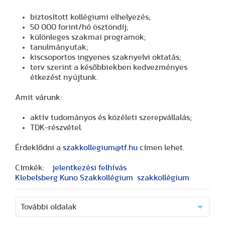
biztosított kollégiumi elhelyezés;
50 000 forint/hó ösztöndíj;
különleges szakmai programok;
tanulmányutak;
kiscsoportos ingyenes szaknyelvi oktatás;
terv szerint a későbbiekben kedvezményes
étkezést nyújtunk.
Amit várunk:
aktív tudományos és közéleti szerepvállalás;
TDK-részvétel.
Érdeklődni a
szakkollegium@tf.hu
címen lehet.
Címkék:
jelentkezési felhívás
Klebelsberg Kuno Szakkollégium
szakkollégium
További oldalak