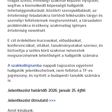
magas szintű, minőségi szakmai képzést nyújtson,
segítve a kiemelkedő képességű hallgatók
tehetséggondozását, közéleti szerepvállalását, az
értelmiségi feladatokra történő felkészülés tárgyi és
személyi feltételeinek megteremtését, a társadalmi
problémákra érzékeny, szakmailag igényes
értelmiség nevelését.
E cél érdekében kurzusokat, előadásokat,
konferenciákat, vitákat, tanulmányutakat szervez, és
biztosítja a széles körű szakmai ismeretek
megszerzésének lehetőségét a hallgatók számára.
A
szakkollégiumba
nappali tagozatos egyetemi
hallgatók jelentkezhetnek, nem feltétel a TF-es
jogviszony, és nyitott a budapesti tanulók számára
is.
Jelentkezési határidő: 2026. január 25. éjfél
Jelentkezési útmutató
>>>
Amit kínálunk: