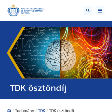
TDK ösztöndíj
/
Tudomány
/
TDK
/
TDK ösztöndíj