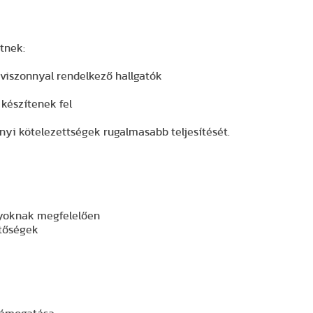
tnek:
gviszonnyal rendelkező hallgatók
készítenek fel
nyi kötelezettségek rugalmasabb teljesítését.
yoknak megfelelően
etőségek