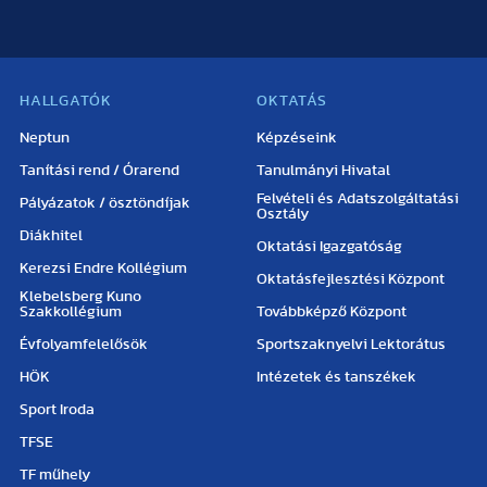
HALLGATÓK
OKTATÁS
Neptun
Képzéseink
Tanítási rend / Órarend
Tanulmányi Hivatal
Felvételi és Adatszolgáltatási
Pályázatok / ösztöndíjak
Osztály
Diákhitel
Oktatási Igazgatóság
Kerezsi Endre Kollégium
Oktatásfejlesztési Központ
Klebelsberg Kuno
Szakkollégium
Továbbképző Központ
Évfolyamfelelősök
Sportszaknyelvi Lektorátus
HÖK
Intézetek és tanszékek
Sport Iroda
TFSE
TF műhely