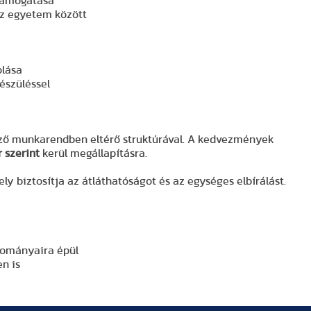
támogatása
 az egyetem között
olása
készüléssel
ező munkarendben eltérő struktúrával. A kedvezmények
 szerint
kerül megállapításra.
 biztosítja az átláthatóságot és az egységes elbírálást.
yományaira épül
n is