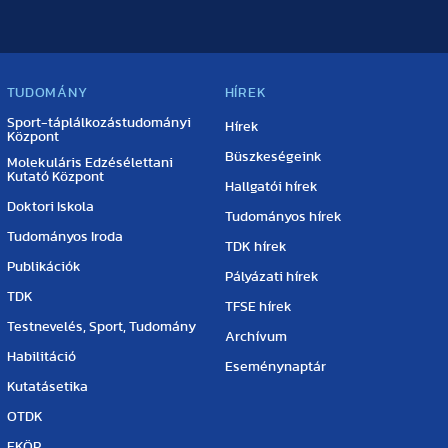
TUDOMÁNY
HÍREK
Sport-táplálkozástudományi
Hírek
Központ
Büszkeségeink
Molekuláris Edzésélettani
Kutató Központ
Hallgatói hírek
Doktori Iskola
Tudományos hírek
Tudományos Iroda
TDK hírek
Publikációk
Pályázati hírek
TDK
TFSE hírek
Testnevelés, Sport, Tudomány
Archívum
Habilitáció
Eseménynaptár
Kutatásetika
OTDK
EKÖP