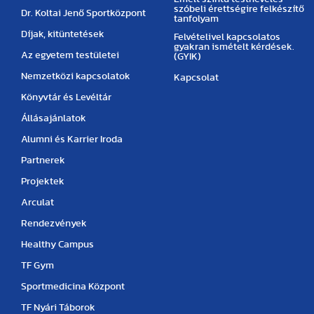
szóbeli érettségire felkészítő
Dr. Koltai Jenő Sportközpont
tanfolyam
Díjak, kitüntetések
Felvételivel kapcsolatos
gyakran ismételt kérdések.
Az egyetem testületei
(GYIK)
Nemzetközi kapcsolatok
Kapcsolat
Könyvtár és Levéltár
Állásajánlatok
Alumni és Karrier Iroda
Partnerek
Projektek
Arculat
Rendezvények
Healthy Campus
TF Gym
Sportmedicina Központ
TF Nyári Táborok