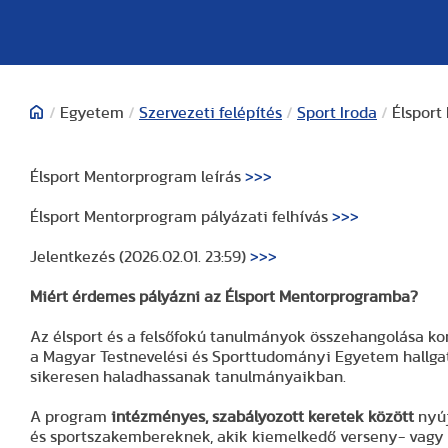
/
Egyetem
/
Szervezeti felépítés
/
Sport Iroda
/
Élsport
Élsport Mentorprogram leírás
>>>
Élsport Mentorprogram pályázati felhívás
>>>
Jelentkezés (2026.02.01. 23:59)
>>>
Miért érdemes pályázni az Élsport Mentorprogramba?
Az élsport és a felsőfokú tanulmányok összehangolása ko
a Magyar Testnevelési és Sporttudományi Egyetem hallgat
sikeresen haladhassanak tanulmányaikban.
A program
intézményes, szabályozott keretek között
nyúj
és sportszakembereknek, akik kiemelkedő verseny- vagy 