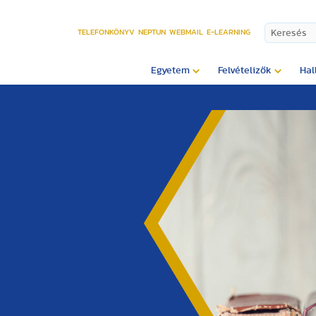
TELEFONKÖNYV
NEPTUN
WEBMAIL
E-LEARNING
Egyetem
Felvételizők
Hal