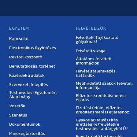
EGYETEM
FELVÉTELIZŐK
Felvettek! Tájékoztató
Kapcsolat
gólyáknak!
Elektronikus ügyintézés
Felvételi vizsga
Rektori köszöntő
Általános felvételi
információk
Bemutatkozás, történet
Felvételi jelentkezés,
Közérdekű adatok
határidők
Meghirdetett szakok felvételi
Szervezeti felépítés
információja
Testnevelési Egyetemért
Előzetes kreditelismerési
Alapítvány
eljárás
Vezetők
Fizetési felület előzetes
kreditelismerési eljáráshoz
Szenátus
Gyakorlati felkészítés
Dokumentumok
érettségire/felvételire
testnevelés tantárgyból ÚJ!
Minőségbiztosítás
Emelt szintű testnevelés