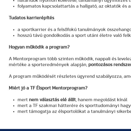
határidők nyomon követése, tanulmányi ügyintézés 
folyamatos kapcsolattartás a hallgató, az oktatók és
Tudatos karrierépítés
a sportkarrier és a felsőfokú tanulmányok összehang
hosszú távú gondolkodás a sport utáni életre való fel
Hogyan működik a program?
A Mentorprogram több szinten működik, nappali és level
mértéke a sporteredmények alapján,
pontozásos rendszer
A program működését részletes ügyrend szabályozza, amely
Miért jó a TF Élsport Mentorprogram?
mert
nem választás elé állít
, hanem megoldást kínál
mert a TF szakmai hátterére és sporttudományi hag
mert támogatja az élsportolókat a tanulmányi sikerbe