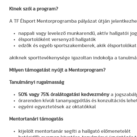
Kinek szól a program?
A TF Élsport Mentorprogramba pályázat útján jelentkezhe
nappali vagy levelező munkarendű, aktív hallgatói jo
élsportolóként versenyző hallgatók
edzők és egyéb sportszakemberek, akik élsportolókat 
akiknek sporttevékenysége igazoltan indokolja a tanulmá
Milyen támogatást nyújt a Mentorprogram?
Tanulmányi rugalmasság
50% vagy 75% óralátogatási kedvezmény
a jogszabál
órarenden kívüli tananyagpótlás és konzultációs leh
egyéni egyeztetések az oktatókkal
Mentortanári támogatás
kijelölt mentortanár segíti a hallgató előmenetelét