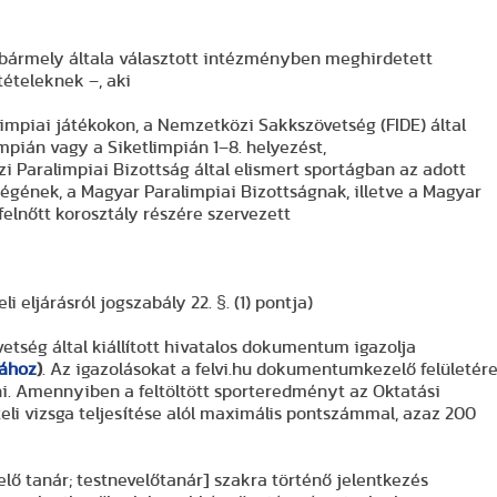
 bármely általa választott intézményben meghirdetett
tételeknek –, aki
limpiai játékokon, a Nemzetközi Sakkszövetség (FIDE) által
mpián vagy a Siketlimpián 1–8. helyezést,
 Paralimpiai Bizottság által elismert sportágban az adott
égének, a Magyar Paralimpiai Bizottságnak, illetve a Magyar
elnőtt korosztály részére szervezett
i eljárásról jogszabály 22. §. (1) pontja)
tség által kiállított hivatalos dokumentum igazolja
sához
)
. Az igazolásokat a felvi.hu dokumentumkezelő felületér
teni. Amennyiben a feltöltött sporteredményt az Oktatási
teli vizsga teljesítése alól maximális pontszámmal, azaz 200
elő tanár; testnevelőtanár] szakra történő jelentkezés