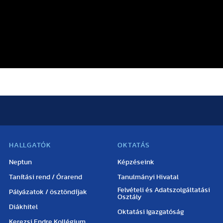
HALLGATÓK
OKTATÁS
Neptun
Képzéseink
Tanítási rend / Órarend
Tanulmányi Hivatal
Felvételi és Adatszolgáltatási
Pályázatok / ösztöndíjak
Osztály
Diákhitel
Oktatási Igazgatóság
Kerezsi Endre Kollégium