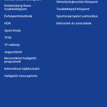
Oktatásfejlesztési Központ
Klebelsberg Kuno
Szakkollégium
Továbbképző Központ
Évfolyamfelelősök
Sportszaknyelvi Lektorátus
HÖK
Intézetek és tanszékek
Sport Iroda
TFSE
TF műhely
Jegyzetbolt
Nemzetközi hallgatói
programok
Intézményi tájékoztató
Hallgatói visszajelzés