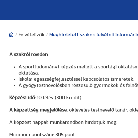
/
Felvételizők
/
Meghirdetett szakok felvételi informáci
A szakról röviden
A sporttudományi képzés mellett a sportági oktatás
oktatása.
Iskolai egészségfejlesztéssel kapcsolatos ismeretek.
A gyógytestnevelésben részesülő gyermekek és felnőt
Képzési idő
: 10 félév (300 kredit)
A képzettség megjelölése
: okleveles testnevelő tanár; ok
A képzést nappali munkarendben hirdetjük meg.
Minimum pontszám: 305 pont