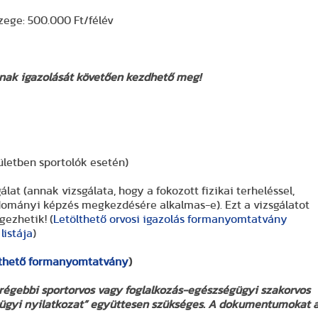
zege: 500.000 Ft/félév
gának igazolását követően kezdhető meg!
ületben sportolók esetén)
at (annak vizsgálata, hogy a fokozott fizikai terheléssel,
tudományi képzés megkezdésére alkalmas-e). Ezt a vizsgálatot
gezhetik! (
Letölthető orvosi igazolás formanyomtatvány
listája
)
lthető formanyomtatvány
)
régebbi sportorvos vagy foglalkozás-egészségügyi szakorvos
ségügyi nyilatkozat” együttesen szükséges. A dokumentumokat 