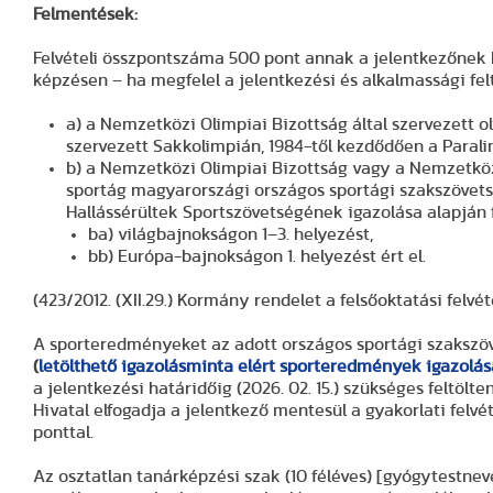
Felmentések:
Felvételi összpontszáma 500 pont annak a jelentkezőnek
képzésen – ha megfelel a jelentkezési és alkalmassági fel
a) a Nemzetközi Olimpiai Bizottság által szervezett o
szervezett Sakkolimpián, 1984-től kezdődően a Parali
b) a Nemzetközi Olimpiai Bizottság vagy a Nemzetközi
sportág magyarországi országos sportági szakszövets
Hallássérültek Sportszövetségének igazolása alapján f
ba) világbajnokságon 1–3. helyezést,
bb) Európa-bajnokságon 1. helyezést ért el.
(423/2012. (XII.29.) Kormány rendelet a felsőoktatási felvétel
A sporteredményeket az adott országos sportági szakszöve
(
letölthető igazolásminta elért sporteredmények igazolá
a jelentkezési határidőig (2026. 02. 15.) szükséges feltöl
Hivatal elfogadja a jelentkező mentesül a gyakorlati felvé
ponttal.
Az osztatlan tanárképzési szak (10 féléves) [gyógytestnev