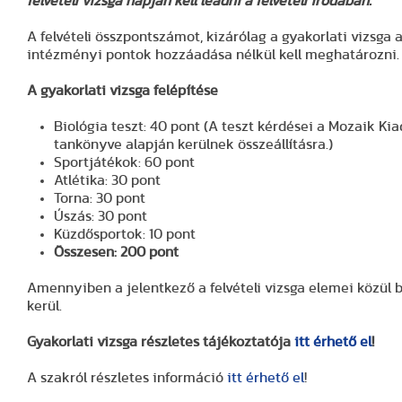
felvételi vizsga napján kell leadni a felvételi irodában.
A felvételi összpontszámot, kizárólag a gyakorlati vizsga 
intézményi pontok hozzáadása nélkül kell meghatározni.
A gyakorlati vizsga felépítése
Biológia teszt: 40 pont (A teszt kérdései a Mozaik Kia
tankönyve alapján kerülnek összeállításra.)
Sportjátékok: 60 pont
Atlétika: 30 pont
Torna: 30 pont
Úszás: 30 pont
Küzdősportok: 10 pont
Összesen: 200 pont
Amennyiben a jelentkező a felvételi vizsga elemei közül bá
kerül.
Gyakorlati vizsga részletes tájékoztatója
itt érhető el
!
A szakról részletes információ
itt érhető el
!