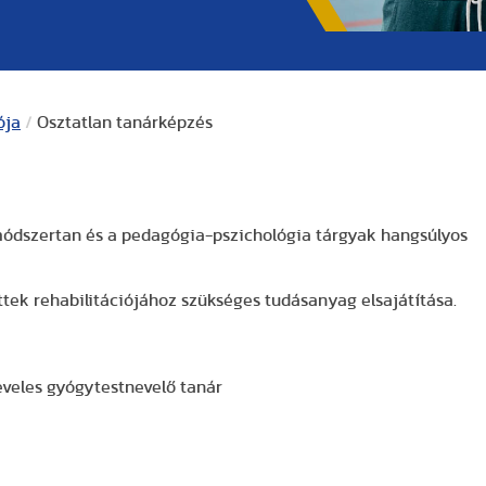
ója
/
Osztatlan tanárképzés
módszertan és a pedagógia-pszichológia tárgyak hangsúlyos
tek rehabilitációjához szükséges tudásanyag elsajátítása.
leveles gyógytestnevelő tanár