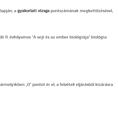
alapján, a
gyakorlati vizsga
pontszámának megkettőzésével,
dó 11. évfolyamos "A sejt és az ember biológiája" biológia
rmelyikben „0” pontot ér el, a felvételi eljárásból kizárásra