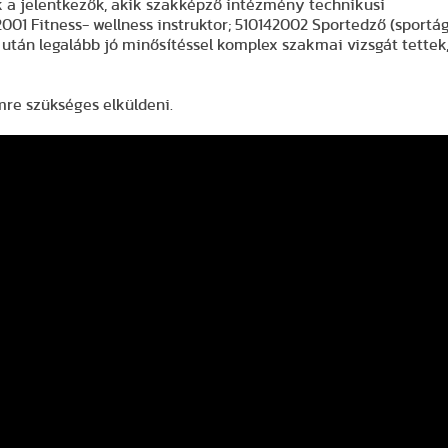
ok a jelentkezők, akik szakképző intézmény technikusi
001 Fitness- wellness instruktor; 510142002 Sportedző (sportá
a után legalább jó minősítéssel komplex szakmai vizsgát tettek
re szükséges elküldeni.