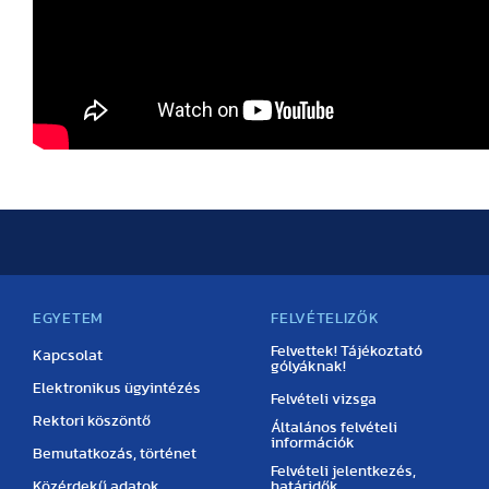
EGYETEM
FELVÉTELIZŐK
Felvettek! Tájékoztató
Kapcsolat
gólyáknak!
Elektronikus ügyintézés
Felvételi vizsga
Rektori köszöntő
Általános felvételi
információk
Bemutatkozás, történet
Felvételi jelentkezés,
Közérdekű adatok
határidők