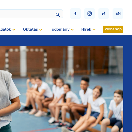
EN
Webshop
lgatók
Oktatás
Tudomány
Hírek