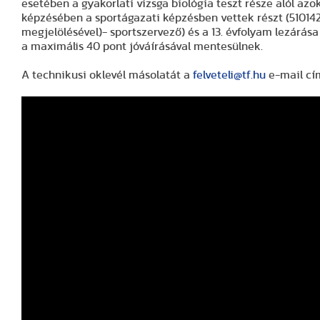
esetében a gyakorlati vizsga biológia teszt része alól az
képzésében a sportágazati képzésben vettek részt (510142
megjelölésével)- sportszervező) és a 13. évfolyam lezárás
a maximális 40 pont jóváírásával mentesülnek.
A technikusi oklevél másolatát a
felveteli@tf.hu
e-mail cím