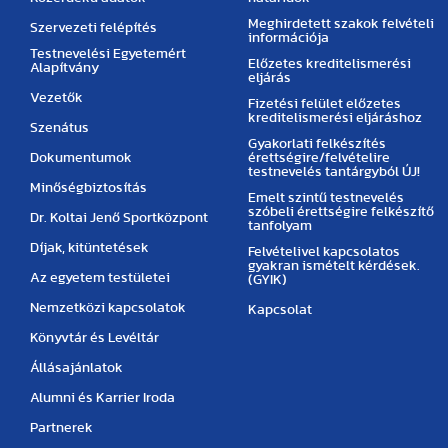
Meghirdetett szakok felvételi
Szervezeti felépítés
információja
Testnevelési Egyetemért
Előzetes kreditelismerési
Alapítvány
eljárás
Vezetők
Fizetési felület előzetes
kreditelismerési eljáráshoz
Szenátus
Gyakorlati felkészítés
Dokumentumok
érettségire/felvételire
testnevelés tantárgyból ÚJ!
Minőségbiztosítás
Emelt szintű testnevelés
szóbeli érettségire felkészítő
Dr. Koltai Jenő Sportközpont
tanfolyam
Díjak, kitüntetések
Felvételivel kapcsolatos
gyakran ismételt kérdések.
Az egyetem testületei
(GYIK)
Nemzetközi kapcsolatok
Kapcsolat
Könyvtár és Levéltár
Állásajánlatok
Alumni és Karrier Iroda
Partnerek