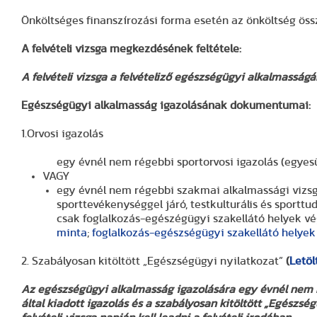
Önköltséges finanszírozási forma esetén az önköltség öss
A felvételi vizsga megkezdésének feltétele:
A felvételi vizsga a felvételiző egészségügyi alkalmassá
Egészségügyi alkalmasság igazolásának dokumentumai:
1.Orvosi igazolás
egy évnél nem régebbi sportorvosi igazolás (egyes
VAGY
egy évnél nem régebbi szakmai alkalmassági vizsgál
sporttevékenységgel járó, testkulturális és sport
csak foglalkozás-egészégügyi szakellátó helyek vé
minta
;
foglalkozás-egészségügyi szakellátó helyek 
2. Szabályosan kitöltött „Egészségügyi nyilatkozat”
(
Letö
Az egészségügyi alkalmasság igazolására egy évnél nem 
által kiadott igazolás és a szabályosan kitöltött „Egész