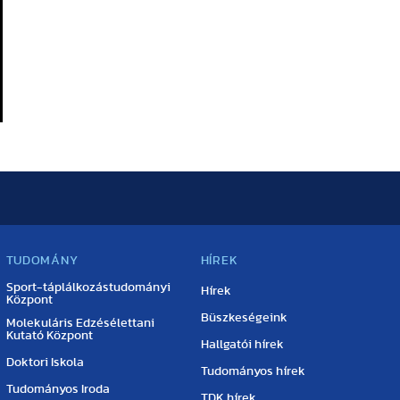
TUDOMÁNY
HÍREK
Sport-táplálkozástudományi
Hírek
Központ
Büszkeségeink
Molekuláris Edzésélettani
Kutató Központ
Hallgatói hírek
Doktori Iskola
Tudományos hírek
Tudományos Iroda
TDK hírek