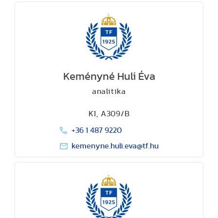
Keményné Huli Éva
analitika
K1, A309/B
+36 1 487 9220
kemenyne.huli.eva@tf.hu