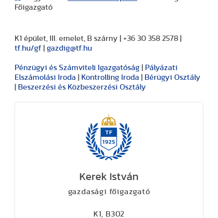
Főigazgató
K1 épület, III. emelet, B szárny | +36 30 358 2578 |
tf.hu/gf
|
gazdig@tf.hu
Pénzügyi és Számviteli Igazgatóság
|
Pályázati
Elszámolási Iroda
|
Kontrolling Iroda
|
Bérügyi Osztály
|
Beszerzési és Közbeszerzési Osztály
Kerek István
gazdasági főigazgató
K1, B302