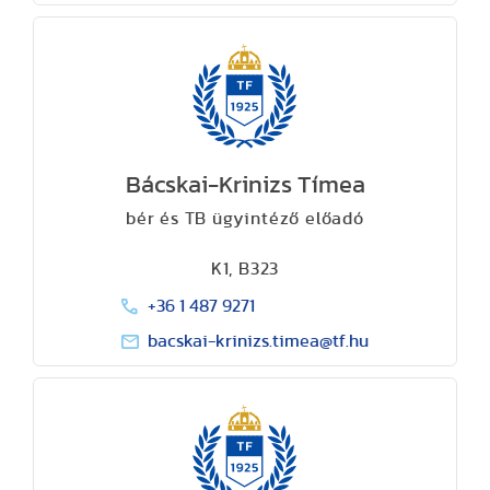
Bácskai-Krinizs Tímea
bér és TB ügyintéző előadó
K1, B323
+36 1 487 9271
bacskai-krinizs.timea@tf.hu