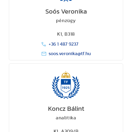
Soós Veronika
pénzügy
K1, B318
+36 1 487 9237
soos.veronika@tf.hu
Koncz Bálint
analitika
K1, A309/B