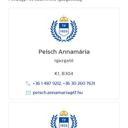
Peisch Annamária
igazgató
K1, B304
+36 1 487 9212, +36 30 260 7631
peisch.annamaria@tf.hu