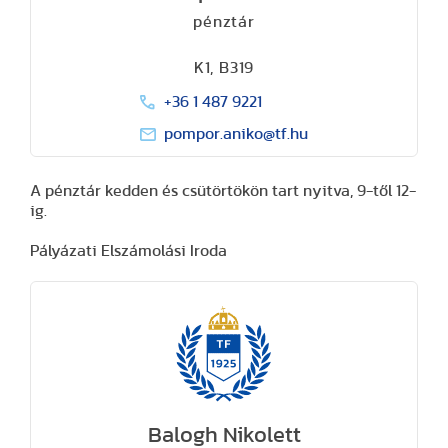
pénztár
K1, B319
+36 1 487 9221
pompor.aniko@tf.hu
A pénztár kedden és csütörtökön tart nyitva, 9-től 12-
ig.
Pályázati Elszámolási Iroda
Balogh Nikolett