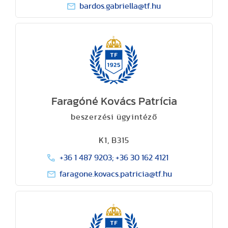
bardos.gabriella@tf.hu
Faragóné Kovács Patrícia
beszerzési ügyintéző
K1, B315
+36 1 487 9203; +36 30 162 4121
faragone.kovacs.patricia@tf.hu