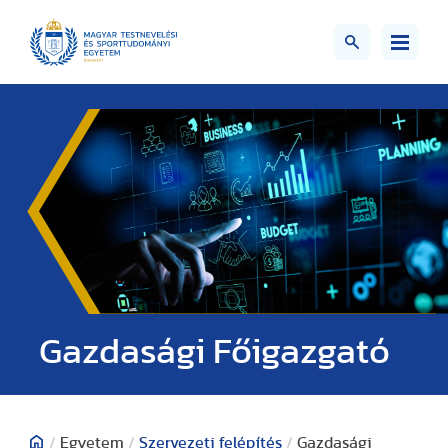
Gazdasági Főigazgató
/
Egyetem
/
Szervezeti felépítés
/
Gazdasági