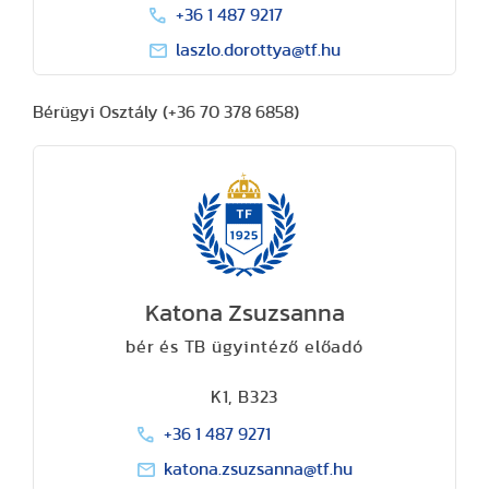
+36 1 487 9217
laszlo.dorottya@tf.hu
Bérügyi Osztály (+36 70 378 6858)
Katona Zsuzsanna
bér és TB ügyintéző előadó
K1, B323
+36 1 487 9271
katona.zsuzsanna@tf.hu