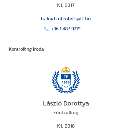
K1, B317
balogh.nikolett@tf.hu
+36 1 487 9219
Kontrolling Iroda
László Dorottya
kontrolling
K1, B318