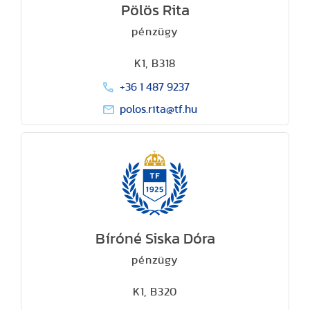
Pölös Rita
pénzügy
K1, B318
+36 1 487 9237
polos.rita@tf.hu
Bíróné Siska Dóra
pénzügy
K1, B320