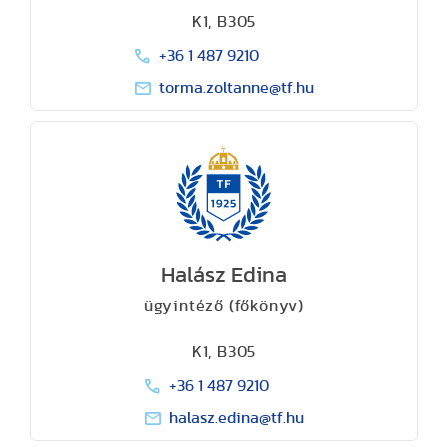
K1, B305
+36 1 487 9210
torma.zoltanne@tf.hu
Halász Edina
ügyintéző (főkönyv)
K1, B305
+36 1 487 9210
halasz.edina@tf.hu