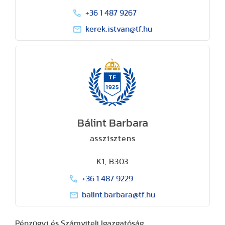
+36 1 487 9267
kerek.istvan@tf.hu
Bálint Barbara
asszisztens
K1, B303
+36 1 487 9229
balint.barbara@tf.hu
Pénzügyi és Számviteli Igazgatóság