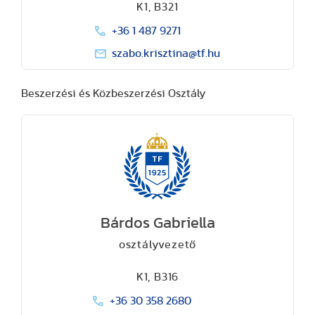
K1, B321
+36 1 487 9271
szabo.krisztina@tf.hu
Beszerzési és Közbeszerzési Osztály
Bárdos Gabriella
osztályvezető
K1, B316
+36 30 358 2680