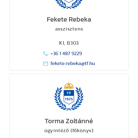
Fekete Rebeka
asszisztens
K1, B303
+36 1 487 9229
fekete.rebeka@tf.hu
Torma Zoltánné
ügyintéző (főkönyv)