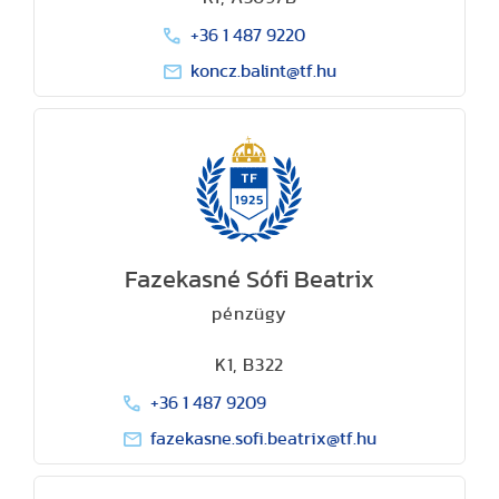
+36 1 487 9220
koncz.balint@tf.hu
Fazekasné Sófi Beatrix
pénzügy
K1, B322
+36 1 487 9209
fazekasne.sofi.beatrix@tf.hu