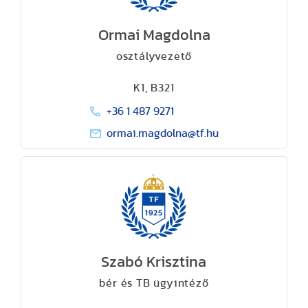
Ormai Magdolna
osztályvezető
K1, B321
+36 1 487 9271
ormai.magdolna@tf.hu
Szabó Krisztina
bér és TB ügyintéző