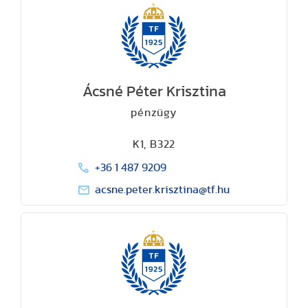
Ácsné Péter Krisztina
pénzügy
K1, B322
+36 1 487 9209
acsne.peter.krisztina@tf.hu