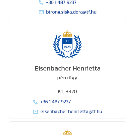
+36 1 487 9237
birone.siska.dora@tf.hu
Eisenbacher Henrietta
pénzügy
K1, B320
+36 1 487 9237
eisenbacher.henrietta@tf.hu