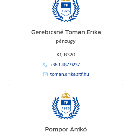
Gerebicsné Toman Erika
pénzügy
K1, B320
+36 1 487 9237
toman.erika@tf.hu
Pompor Anikó