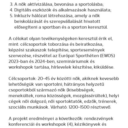
A nők aktívizálása, bevonása a sportolásba;
Digitális eszközök és alkalmazások használata;
Inkluzív hálózat létrehozása, amely a nők
beiskolázását és szerepvállalását hivatott
elősegíteni a sportban és a sporton keresztül.
A célokat olyan tevékenységeken keresztül érik el,
mint: célcsoportok toborzása és beiratkozása,
képzési szakaszok telepítése, sportesemények
szervezése, részvétel az Európai Sporthéten (EWOS)
2023-ban és 2024-ben, szemináriumok és
workshopok tartása, hírlevelek készítése, kiküldése.
Célcsoportok: 20-45 év közötti nők, akiknek kevesebb
lehetőségük van sportolni; hátrányos helyzetű
csoportokból származó nők (kisebbségek,
menekültek, roma közösségek, mozgássérültek), helyi
cégek női dolgozó, női sportoktatók, edzők, trénerek,
szociális munkások. Várható: 1200-1500 résztvevő.
A projekt eredményei a következők: rendezvények
konferenciái és workshopok (4), kézikönyvek és