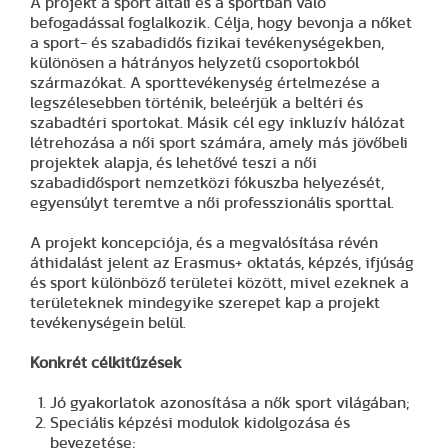
A projekt a sport általi és a sportban való
befogadással foglalkozik. Célja, hogy bevonja a nőket
a sport- és szabadidős fizikai tevékenységekben,
különösen a hátrányos helyzetű csoportokból
származókat. A sporttevékenység értelmezése a
legszélesebben történik, beleérjük a beltéri és
szabadtéri sportokat. Másik cél egy inkluzív hálózat
létrehozása a női sport számára, amely más jövőbeli
projektek alapja, és lehetővé teszi a női
szabadidősport nemzetközi fókuszba helyezését,
egyensúlyt teremtve a női professzionális sporttal.
A projekt koncepciója, és a megvalósítása révén
áthidalást jelent az Erasmus+ oktatás, képzés, ifjúság
és sport különböző területei között, mivel ezeknek a
területeknek mindegyike szerepet kap a projekt
tevékenységein belül.
Konkrét célkitűzések
Jó gyakorlatok azonosítása a nők sport világában;
Speciális képzési modulok kidolgozása és
bevezetése;