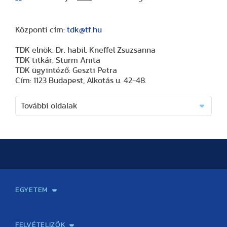
Központi cím:
tdk@tf.hu
TDK elnök: Dr. habil. Kneffel Zsuzsanna
TDK titkár: Sturm Anita
TDK ügyintéző: Geszti Petra
Cím: 1123 Budapest, Alkotás u. 42-48.
További oldalak
EGYETEM
Kapcsolat
Elektronikus ügyintézés
Rektori köszöntő
Bemutatkozás, történet
Közérdekű adatok
Szervezeti felépítés
Testnevelési Egyetemért Alapítvány
Vezetők
Szenátus
Dokumentumok
Minőségbiztosítás
Dr. Koltai Jenő Sportközpont
Díjak, kitüntetések
Az egyetem testületei
Nemzetközi kapcsolatok
Könyvtár és Levéltár
Állásajánlatok
Alumni és Karrier Iroda
Partnerek
Projektek
Arculat
Rendezvények
Healthy Campus
TF Gym
Sportmedicina Központ
TF Nyári Táborok
FELVÉTELIZŐK