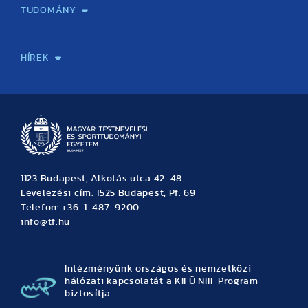
TUDOMÁNY
Sport-táplálkozástudományi Központ
Molekuláris Edzésélettani Kutató Központ
Doktori Iskola
Tudományos Iroda
Publikációk
TDK
Testnevelés, Sport, Tudomány
Habilitáció
Kutatásetika
OTDK
EKÖP
Nyári Egyetem
SPIRIT Olimpiai Tanulmányok Kutatási Központ
Kiváló Kutatási Infrastruktúra-hálózat
HÍREK
Hírek
Büszkeségeink
Hallgatói hírek
Tudományos hírek
TDK hírek
Pályázati hírek
TFSE hírek
Archívum
Eseménynaptár
1123 Budapest, Alkotás utca 42-48.
Levelezési cím: 1525 Budapest, Pf. 69
Telefon: +36-1-487-9200
info@tf.hu
Intézményünk országos és nemzetközi
hálózati kapcsolatát a KIFÜ NIIF Program
biztosítja