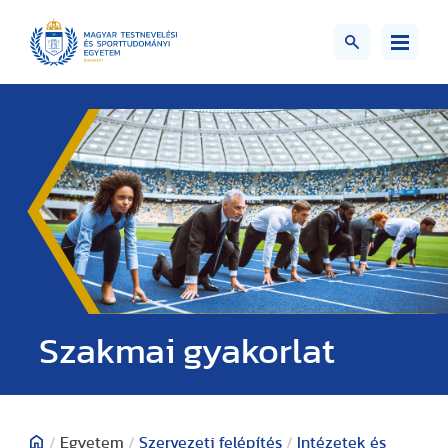
Szakmai gyakorlat
/
Egyetem
/
Szervezeti felépítés
/
Intézetek és