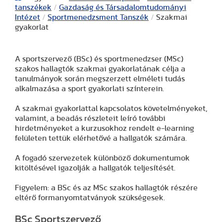
tanszékek
/
Gazdaság és Társadalomtudományi
Intézet
/
Sportmenedzsment Tanszék
/
Szakmai
gyakorlat
A sportszervező (BSc) és sportmenedzser (MSc)
szakos hallagtók szakmai gyakorlatának célja a
tanulmányok során megszerzett elméleti tudás
alkalmazása a sport gyakorlati színterein.
A szakmai gyakorlattal kapcsolatos követelményeket,
valamint, a beadás részleteit leíró további
hirdetményeket a kurzusokhoz rendelt e-learning
felületen tettük elérhetővé a hallgatók számára.
A fogadó szervezetek különböző dokumentumok
kitöltésével igazolják a hallgatók teljesítését.
Figyelem: a BSc és az MSc szakos hallagtók részére
eltérő formanyomtatványok szükségesek.
BSc Sportszervező