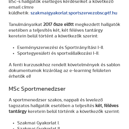
BSc-s hallgatók esetleges kérdéseiket a következő
email címre
küldhetik:
szakmaigyakorlat.sportszervezobsc@tf.hu
Tanulmányaikat
2017 ősze előtt
megkezdett hallgatók
esetében a teljesítés két, két féléves tantárgy
keretein belül történt a következők szerint:
Eseményszervezési és Sportirányítási I-II.
Sportegyesületi és sportvállalkozási I-II.
A fenti kurzusokhoz rendelt követelmények és sablon
dokumentumok kizárólag az e-learning felületen
érhetők el!
MSc Sportmenedzser
A sportmenedzser szakos, nappali és levelező
tagozatos hallgatók esetében a teljesítés
két, féléves
tantárgy
keretein belül történik a következők szerint:
Szakmai Gyakorlat I.
Szakmai Gyakorlat II.