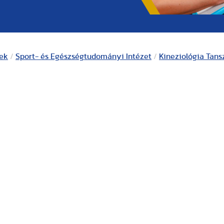
kek
/
Sport- és Egészségtudományi Intézet
/
Kineziológia Tans