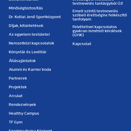
testnevelés tantárgyból ÚJ!
Minőségbiztosítás
Emelt szintű testnevelés
szóbeli érettségire felkészítő
Dr. Koltai Jenő Sportközpont
tanfolyam
Díjak, kitüntetések
Felvételivel kapcsolatos
gyakran ismételt kérdések.
Az egyetem testületei
(GYIK)
Nemzetközi kapcsolatok
Kapcsolat
Könyvtár és Levéltár
Állásajánlatok
Alumni és Karrier Iroda
Partnerek
Projektek
Arculat
Rendezvények
Healthy Campus
TF Gym