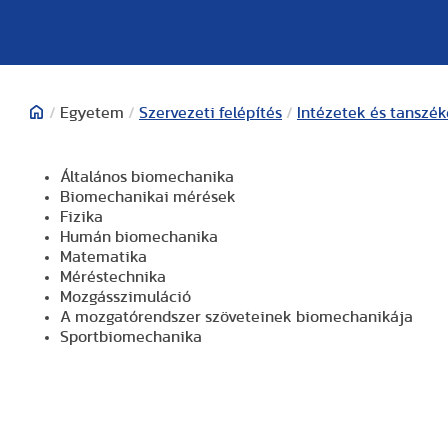
/
Egyetem
/
Szervezeti felépítés
/
Intézetek és tanszé
Általános biomechanika
Biomechanikai mérések
Fizika
Humán biomechanika
Matematika
Méréstechnika
Mozgásszimuláció
A mozgatórendszer szöveteinek biomechanikája
Sportbiomechanika