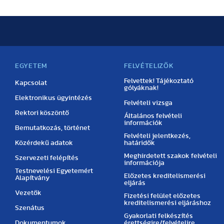
EGYETEM
FELVÉTELIZŐK
Felvettek! Tájékoztató
Kapcsolat
gólyáknak!
Elektronikus ügyintézés
Felvételi vizsga
Rektori köszöntő
Általános felvételi
információk
Bemutatkozás, történet
Felvételi jelentkezés,
Közérdekű adatok
határidők
Meghirdetett szakok felvételi
Szervezeti felépítés
információja
Testnevelési Egyetemért
Előzetes kreditelismerési
Alapítvány
eljárás
Vezetők
Fizetési felület előzetes
kreditelismerési eljáráshoz
Szenátus
Gyakorlati felkészítés
Dokumentumok
érettségire/felvételire