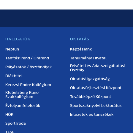
HALLGATÓK
OKTATÁS
Neptun
Képzéseink
Tanítási rend / Órarend
Tanulmányi Hivatal
Felvételi és Adatszolgáltatási
Pályázatok / ösztöndíjak
Osztály
Diákhitel
Oktatási Igazgatóság
Kerezsi Endre Kollégium
Oktatásfejlesztési Központ
Klebelsberg Kuno
Szakkollégium
Továbbképző Központ
Évfolyamfelelősök
Sportszaknyelvi Lektorátus
HÖK
Intézetek és tanszékek
Sport Iroda
TFSE