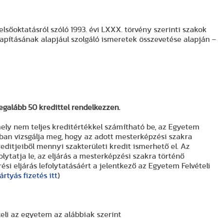
elsőoktatásról szóló 1993. évi LXXX. törvény szerinti szakok
apításának alapjául szolgáló ismeretek összevetése alapján –
legalább 50 kredittel rendelkezzen.
ely nem teljes kreditértékkel számítható be, az Egyetem
ásban vizsgálja meg, hogy az adott mesterképzési szakra
ditjeiből mennyi szakterületi kredit ismerhető el. Az
olytatja le, az eljárás a mesterképzési szakra történő
ési eljárás lefolytatásáért a jelentkező az Egyetem Felvételi
rtyás fizetés itt
)
eli az egyetem az alábbiak szerint