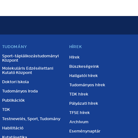
TUDOMÁNY
HÍREK
Sport-táplálkozástudományi
Hírek
Központ
Büszkeségeink
Molekuláris Edzésélettani
Kutató Központ
Hallgatói hírek
Doktori Iskola
Tudományos hírek
Tudományos Iroda
TDK hírek
Publikációk
Pályázati hírek
TDK
TFSE hírek
Testnevelés, Sport, Tudomány
Archívum
Habilitáció
Eseménynaptár
Kutatásetika