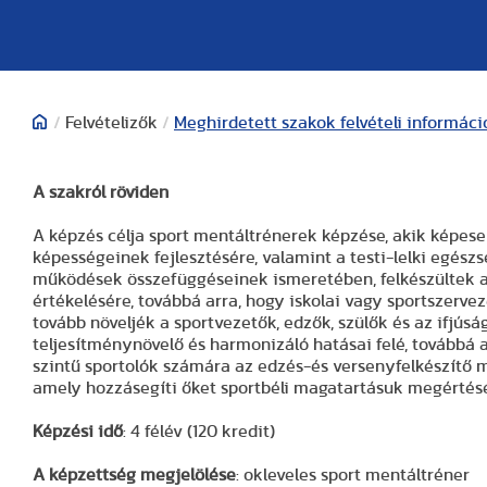
/
Felvételizők
/
Meghirdetett szakok felvételi informáci
A szakról röviden
A képzés célja sport mentáltrénerek képzése, akik képes
képességeinek fejlesztésére, valamint a testi-lelki egész
működések összefüggéseinek ismeretében, felkészültek a 
értékelésére, továbbá arra, hogy iskolai vagy sportszerve
tovább növeljék a sportvezetők, edzők, szülők és az ifjúság
teljesítménynövelő és harmonizáló hatásai felé, továbbá a
szintű sportolók számára az edzés-és versenyfelkészítő m
amely hozzásegíti őket sportbéli magatartásuk megértésé
Képzési idő
: 4 félév (120 kredit)
A képzettség megjelölése
: okleveles sport mentáltréner