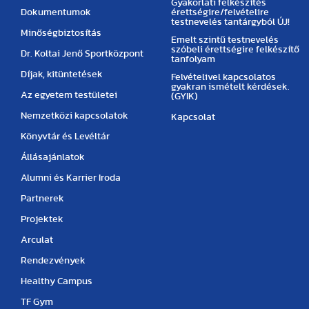
Gyakorlati felkészítés
Dokumentumok
érettségire/felvételire
testnevelés tantárgyból ÚJ!
Minőségbiztosítás
Emelt szintű testnevelés
szóbeli érettségire felkészítő
Dr. Koltai Jenő Sportközpont
tanfolyam
Díjak, kitüntetések
Felvételivel kapcsolatos
gyakran ismételt kérdések.
Az egyetem testületei
(GYIK)
Nemzetközi kapcsolatok
Kapcsolat
Könyvtár és Levéltár
Állásajánlatok
Alumni és Karrier Iroda
Partnerek
Projektek
Arculat
Rendezvények
Healthy Campus
TF Gym