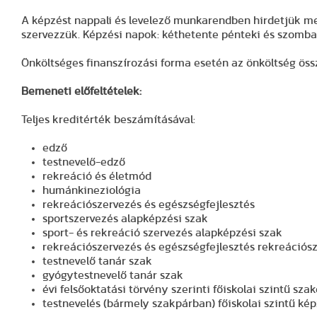
A képzést nappali és levelező munkarendben hirdetjük m
szervezzük. Képzési napok: kéthetente pénteki és szomba
Önköltséges finanszírozási forma esetén az önköltség öss
Bemeneti előfeltételek
:
Teljes kreditérték beszámításával:
edző
testnevelő-edző
rekreáció és életmód
humánkineziológia
rekreációszervezés és egészségfejlesztés
sportszervezés alapképzési szak
sport- és rekreáció szervezés alapképzési szak
rekreációszervezés és egészségfejlesztés rekreációsz
testnevelő tanár szak
gyógytestnevelő tanár szak
évi felsőoktatási törvény szerinti főiskolai szintű s
testnevelés (bármely szakpárban) főiskolai szintű ké