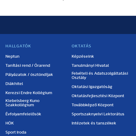
HALLGATÓK
OKTATÁS
Neptun
Képzéseink
Tanítási rend / Órarend
Tanulmányi Hivatal
Felvételi és Adatszolgáltatási
Pályázatok / ösztöndíjak
Osztály
Diákhitel
Oktatási Igazgatóság
Kerezsi Endre Kollégium
Oktatásfejlesztési Központ
Klebelsberg Kuno
Szakkollégium
Továbbképző Központ
Évfolyamfelelősök
Sportszaknyelvi Lektorátus
HÖK
Intézetek és tanszékek
Sport Iroda