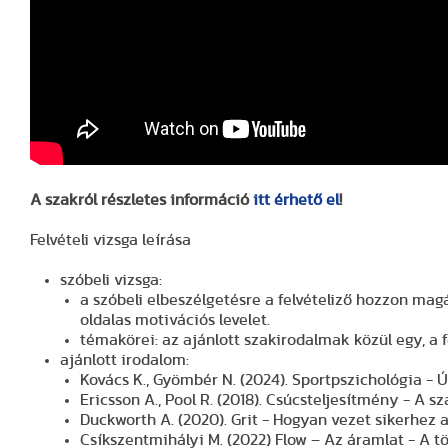
A szakról részletes információ
itt érhető el
!
Felvételi vizsga leírása
szóbeli vizsga:
a szóbeli elbeszélgetésre a felvételiző hozzon magá
oldalas motivációs levelet.
témakörei: az ajánlott szakirodalmak közül egy, a f
ajánlott irodalom:
Kovács K., Gyömbér N. (2024). Sportpszichológia 
Ericsson A., Pool R. (2018). Csúcsteljesítmény - A 
Duckworth A. (2020). Grit - Hogyan vezet sikerhez a
Csíkszentmihályi M. (2022) Flow ​– Az áramlat - A