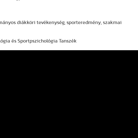
ományos diákköri tevékenység, sporteredmény, szakmai
ógia és Sportpszichológia Tanszék