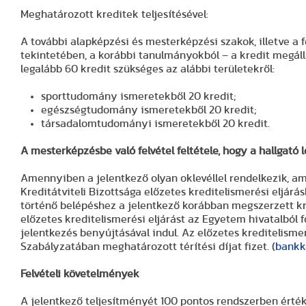
Meghatározott kreditek teljesítésével:
A további alapképzési és mesterképzési szakok, illetve a f
tekintetében, a korábbi tanulmányokból – a kredit megáll
legalább 60 kredit szükséges az alábbi területekről:
sporttudomány ismeretekből 20 kredit;
egészségtudomány ismeretekből 20 kredit;
társadalomtudományi ismeretekből 20 kredit.
A mesterképzésbe való felvétel feltétele, hogy a hallgató 
Amennyiben a jelentkező olyan oklevéllel rendelkezik, am
Kreditátviteli Bizottsága előzetes kreditelismerési eljár
történő belépéshez a jelentkező korábban megszerzett kre
előzetes kreditelismerési eljárást az Egyetem hivatalból f
jelentkezés benyújtásával indul. Az előzetes kreditelismer
Szabályzatában meghatározott térítési díjat fizet. (
bankká
Felvételi követelmények
A jelentkező teljesítményét 100 pontos rendszerben érték