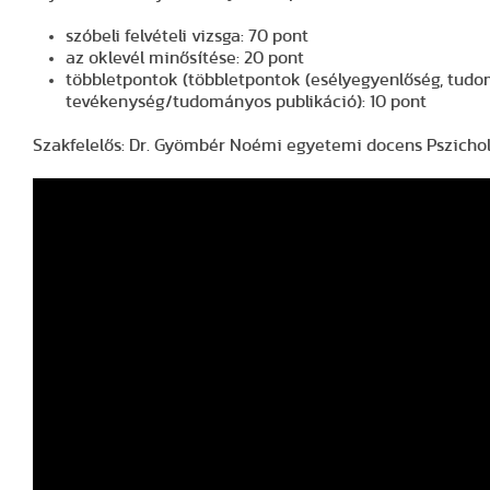
szóbeli felvételi vizsga: 70 pont
az oklevél minősítése: 20 pont
többletpontok (többletpontok (esélyegyenlőség, tud
tevékenység/tudományos publikáció): 10 pont
Szakfelelős: Dr. Gyömbér Noémi egyetemi docens Pszichol