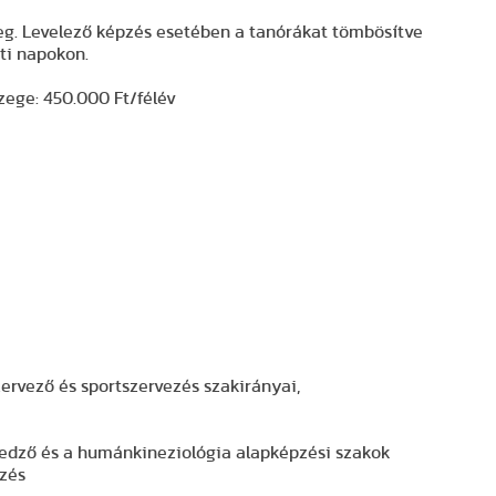
eg. Levelező képzés esetében a tanórákat tömbösítve
ti napokon.
zege: 450.000 Ft/félév
ervező és sportszervezés szakirányai,
zakedző és a humánkineziológia alapképzési szakok
pzés