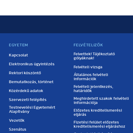
EGYETEM
FELVÉTELIZŐK
Felvettek! Tájékoztató
Kapcsolat
gólyáknak!
Elektronikus ügyintézés
Felvételi vizsga
Rektori köszöntő
Általános felvételi
információk
Bemutatkozás, történet
Felvételi jelentkezés,
Közérdekű adatok
határidők
Meghirdetett szakok felvételi
Szervezeti felépítés
információja
Testnevelési Egyetemért
Előzetes kreditelismerési
Alapítvány
eljárás
Vezetők
Fizetési felület előzetes
kreditelismerési eljáráshoz
Szenátus