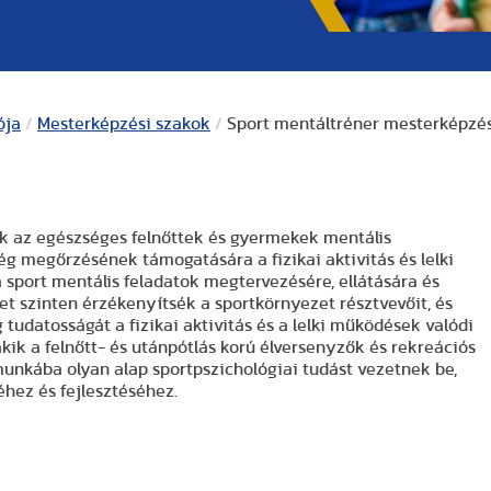
ója
/
Mesterképzési szakok
/
Sport mentáltréner mesterképzés
ek az egészséges felnőttek és gyermekek mentális
ség megőrzésének támogatására a fizikai aktivitás és lelki
sport mentális feladatok megtervezésére, ellátására és
zet szinten érzékenyítsék a sportkörnyezet résztvevőit, és
 tudatosságát a fizikai aktivitás és a lelki működések valódi
kik a felnőtt- és utánpótlás korú élversenyzők és rekreációs
unkába olyan alap sportpszichológiai tudást vezetnek be,
hez és fejlesztéséhez.