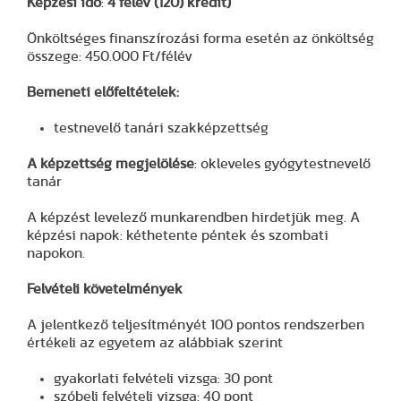
Képzési idő
:
4 félév (120) kredit)
Önköltséges finanszírozási forma esetén az önköltség
összege: 450.000 Ft/félév
Bemeneti előfeltételek:
testnevelő tanári szakképzettség
A képzettség megjelölése
: okleveles gyógytestnevelő
tanár
A képzést levelező munkarendben hirdetjük meg. A
képzési napok: kéthetente péntek és szombati
napokon.
Felvételi követelmények
A jelentkező teljesítményét 100 pontos rendszerben
értékeli az egyetem az alábbiak szerint
gyakorlati felvételi vizsga: 30 pont
szóbeli felvételi vizsga: 40 pont