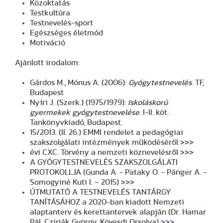
Közoktatás
Testkultúra
Testnevelés-sport
Egészséges életmód
Motiváció
Ajánlott irodalom:
Gárdos M., Mónus A. (2006):
Gyógytestnevelés
. TF,
Budapest
Nyíri J. (Szerk.) (1975/1979):
Iskoláskorú
gyermekek gyógytestnevelése
. I-II. köt.
Tankönyvkiadó, Budapest.
15/2013. (II. 26.) EMMI rendelet a pedagógiai
szakszolgálati intézmények működéséről
>>>
évi CXC. Törvény a nemzeti köznevelésről
>>>
A GYÓGYTESTNEVELÉS SZAKSZOLGÁLATI
PROTOKOLLJA (Gunda A. - Pataky O. - Pánger A. -
Somogyiné Kuti I. – 2015)
>>>
ÚTMUTATÓ A TESTNEVELÉS TANTÁRGY
TANÍTÁSÁHOZ a 2020-ban kiadott Nemzeti
alaptanterv és kerettantervek alapján (Dr. Hamar
Pál, Czirják György, Kövesdi Orsolya)
>>>