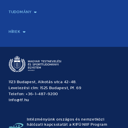
Képzéseink
Tanulmányi Hivatal
Felvételi és Adatszolgáltatási Osztály
Oktatási Igazgatóság
Oktatásfejlesztési Központ
Továbbképző Központ
Sportszaknyelvi Lektorátus
Intézetek és tanszékek
TUDOMÁNY
Sport-táplálkozástudományi Központ
Molekuláris Edzésélettani Kutató Központ
Doktori Iskola
Tudományos Iroda
Publikációk
TDK
Testnevelés, Sport, Tudomány
Habilitáció
Kutatásetika
OTDK
EKÖP
Nyári Egyetem
SPIRIT Olimpiai Tanulmányok Kutatási Központ
Kiváló Kutatási Infrastruktúra-hálózat
HÍREK
Hírek
Büszkeségeink
Hallgatói hírek
Tudományos hírek
TDK hírek
Pályázati hírek
TFSE hírek
Archívum
Eseménynaptár
1123 Budapest, Alkotás utca 42-48.
Levelezési cím: 1525 Budapest, Pf. 69
Telefon: +36-1-487-9200
info@tf.hu
Intézményünk országos és nemzetközi
hálózati kapcsolatát a KIFÜ NIIF Program