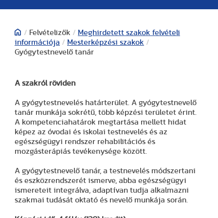
/
Felvételizők
/
Meghirdetett szakok felvételi
információja
/
Mesterképzési szakok
/
Gyógytestnevelő tanár
A szakról röviden
A gyógytestnevelés határterület. A gyógytestnevelő
tanár munkája sokrétű, több képzési területet érint.
A kompetenciahatárok megtartása mellett hidat
képez az óvodai és iskolai testnevelés és az
egészségügyi rendszer rehabilitációs és
mozgásterápiás tevékenysége között.
A gyógytestnevelő tanár, a testnevelés módszertani
és eszközrendszerét ismerve, abba egészségügyi
ismereteit integrálva, adaptívan tudja alkalmazni
szakmai tudását oktató és nevelő munkája során.