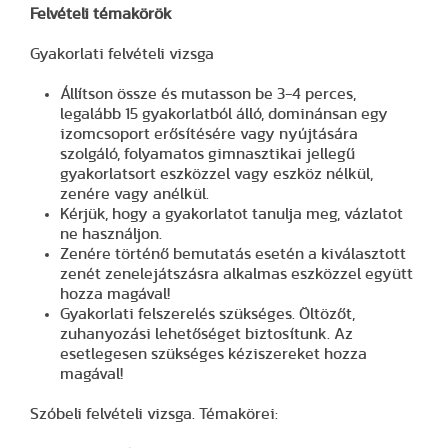
Felvételi témakörök
Gyakorlati felvételi vizsga
Állítson össze és mutasson be 3-4 perces,
legalább 15 gyakorlatból álló, dominánsan egy
izomcsoport erősítésére vagy nyújtására
szolgáló, folyamatos gimnasztikai jellegű
gyakorlatsort eszközzel vagy eszköz nélkül,
zenére vagy anélkül.
Kérjük, hogy a gyakorlatot tanulja meg, vázlatot
ne használjon.
Zenére történő bemutatás esetén a kiválasztott
zenét zenelejátszásra alkalmas eszközzel együtt
hozza magával!
Gyakorlati felszerelés szükséges. Öltözőt,
zuhanyozási lehetőséget biztosítunk. Az
esetlegesen szükséges kéziszereket hozza
magával!
Szóbeli felvételi vizsga. Témakörei: