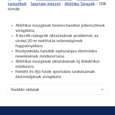
tanszékek
/
Sportági Intézet
/
Atlétika Tanszék
/
TDK
témák
Atlétikai mozgások biomechanikai jellemzőinek
vizsgálata;
A kezdő rúdugrók oktatásának problémái, az
utolsó 20 m nekifutás sebességének
függvényében;
Középiskolás tanulók egészséges életmódra
nevelésének módszertana;
Atlétikai mozgások oktatásának új didaktikai
módszere;
Felnőtt és ifjú futók sportolási szokásainak,
életmódjának vizsgálata.
További oldalak