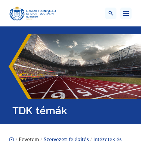
TDK témák
/
Egyetem
/
Szervezeti felépítés
/
Intézetek és