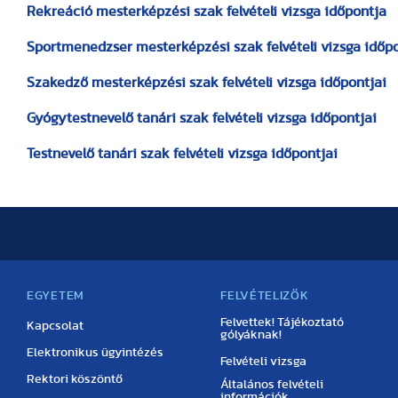
Rekreáció mesterképzési szak felvételi vizsga időpontja
Sportmenedzser mesterképzési szak felvételi vizsga időpo
Szakedző mesterképzési szak felvételi vizsga időpontjai
Gyógytestnevelő tanári szak felvételi vizsga időpontjai
Testnevelő tanári szak felvételi vizsga időpontjai
EGYETEM
FELVÉTELIZŐK
Felvettek! Tájékoztató
Kapcsolat
gólyáknak!
Elektronikus ügyintézés
Felvételi vizsga
Rektori köszöntő
Általános felvételi
információk