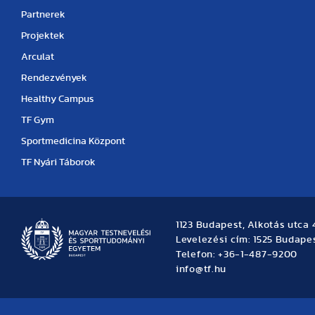
Partnerek
Projektek
Arculat
Rendezvények
Healthy Campus
TF Gym
Sportmedicina Központ
TF Nyári Táborok
1123 Budapest, Alkotás utca 
Levelezési cím: 1525 Budapes
Telefon: +36-1-487-9200
info@tf.hu