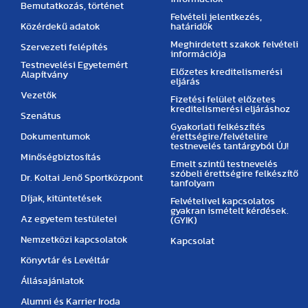
Bemutatkozás, történet
Felvételi jelentkezés,
Közérdekű adatok
határidők
Meghirdetett szakok felvételi
Szervezeti felépítés
információja
Testnevelési Egyetemért
Előzetes kreditelismerési
Alapítvány
eljárás
Vezetők
Fizetési felület előzetes
kreditelismerési eljáráshoz
Szenátus
Gyakorlati felkészítés
Dokumentumok
érettségire/felvételire
testnevelés tantárgyból ÚJ!
Minőségbiztosítás
Emelt szintű testnevelés
szóbeli érettségire felkészítő
Dr. Koltai Jenő Sportközpont
tanfolyam
Díjak, kitüntetések
Felvételivel kapcsolatos
gyakran ismételt kérdések.
Az egyetem testületei
(GYIK)
Nemzetközi kapcsolatok
Kapcsolat
Könyvtár és Levéltár
Állásajánlatok
Alumni és Karrier Iroda