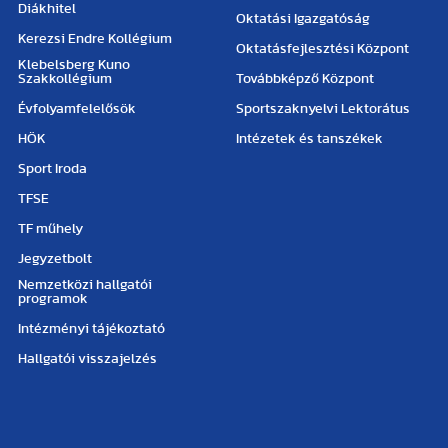
Diákhitel
Oktatási Igazgatóság
Kerezsi Endre Kollégium
Oktatásfejlesztési Központ
Klebelsberg Kuno
Szakkollégium
Továbbképző Központ
Évfolyamfelelősök
Sportszaknyelvi Lektorátus
HÖK
Intézetek és tanszékek
Sport Iroda
TFSE
TF műhely
Jegyzetbolt
Nemzetközi hallgatói
programok
Intézményi tájékoztató
Hallgatói visszajelzés