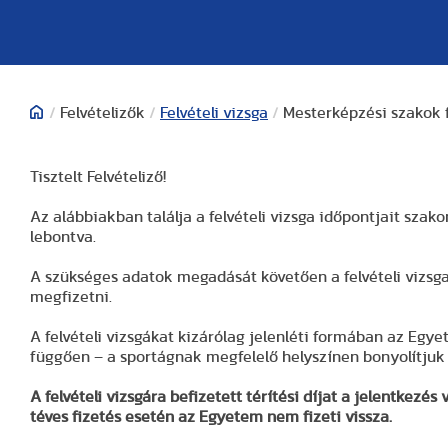
/
Felvételizők
/
Felvételi vizsga
/
Mesterképzési szakok f
Tisztelt Felvételiző!
Az alábbiakban találja a felvételi vizsga időpontjait sz
lebontva.
A szükséges adatok megadását követően a felvételi vizsga 
megfizetni.
A felvételi vizsgákat kizárólag jelenléti formában az Egy
függően – a sportágnak megfelelő helyszínen bonyolítjuk 
A felvételi vizsgára befizetett térítési díjat a jelentkezés 
téves fizetés esetén az Egyetem nem fizeti vissza.