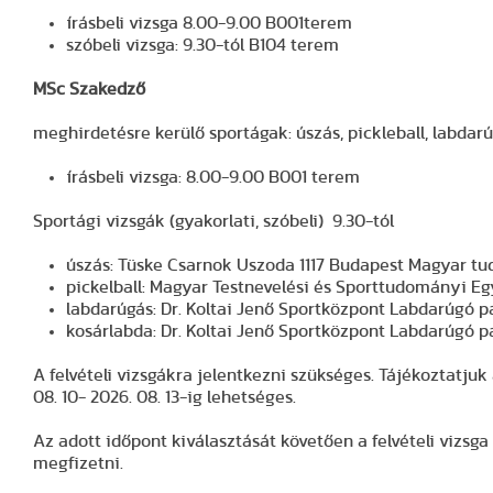
írásbeli vizsga 8.00-9.00 B001terem
szóbeli vizsga: 9.30-tól B104 terem
MSc Szakedző
meghirdetésre kerülő sportágak: úszás, pickleball, labdar
írásbeli vizsga: 8.00-9.00 B001 terem
Sportági vizsgák (gyakorlati, szóbeli) 9.30-tól
úszás: Tüske Csarnok Uszoda
1117 Budapest Magyar tud
pickelball:
Magyar Testnevelési és Sporttudományi Egye
labdarúgás: Dr. Koltai Jenő Sportközpont Labdarúgó pá
kosárlabda:
Dr. Koltai Jenő Sportközpont Labdarúgó pá
A felvételi vizsgákra jelentkezni szükséges. Tájékoztatjuk 
08. 10- 2026. 08. 13-ig lehetséges.
Az adott időpont kiválasztását követően a felvételi vizsga
megfizetni.