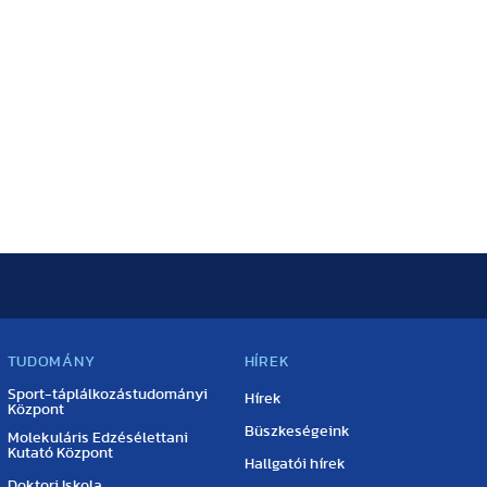
TUDOMÁNY
HÍREK
Sport-táplálkozástudományi
Hírek
Központ
Büszkeségeink
Molekuláris Edzésélettani
Kutató Központ
Hallgatói hírek
Doktori Iskola