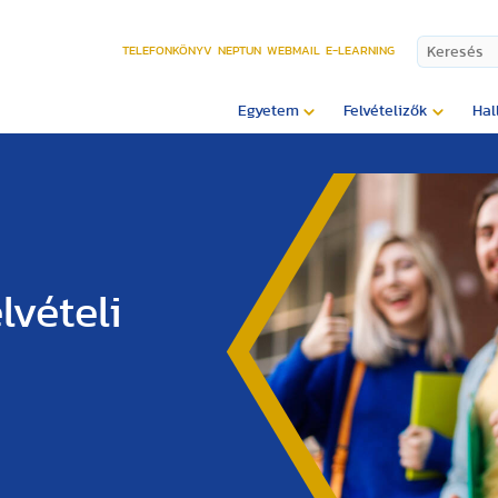
TELEFONKÖNYV
NEPTUN
WEBMAIL
E-LEARNING
Egyetem
Felvételizők
Hal
lvételi