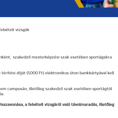
elvételi vizsgák
akonként, szakedző mesterképzési szak esetében sportágakra
térítési díját (5000 Ft) elektronikus úton bankkártyával kell
etem campusán, illetőleg szakedző szak esetében sportágtól
le.
visszavonása, a felvételi vizsgáról való távolmaradás, illetőleg