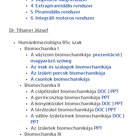
4. Extrapiramidális rendszer
5. Piramidális rendszer
6. Integrált motoros rendszer
Dr. Tihanyi József
Humánkineziológia BSc szak
Biomechanika I
A vázizom biomechanikája:
prezentáció
|
magyarázó szöveg
Az inak és szalagok biomechanikája
Az ízületi porcok biomechanikája
A csontok biomechanikája
Biomechanika II
A csípőízület biomechanikája
DOC
|
PPT
A gerincoszlop biomechanikája
PPT
A könyökízület biomechanikája
DOC
|
PPT
A térdízület biomechanikája
DOC
|
PPT
A vállöv ízületeinek biomechanikája
DOC
|
PPT
Az ízületek biomechanikája
PPT
Biomechanika III