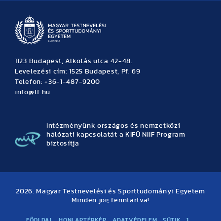
1123 Budapest, Alkotás utca 42-48.
Levelezési cím: 1525 Budapest, Pf. 69
Telefon: +36-1-487-9200
info@tf.hu
Intézményünk országos és nemzetközi
hálózati kapcsolatát a KIFÜ NIIF Program
biztosítja
2026. Magyar Testnevelési és Sporttudományi Egyetem
Minden jog fenntartva!
FŐOLDAL
HONLAPTÉRKÉP
ADATVÉDELEM
SÜTIK
1