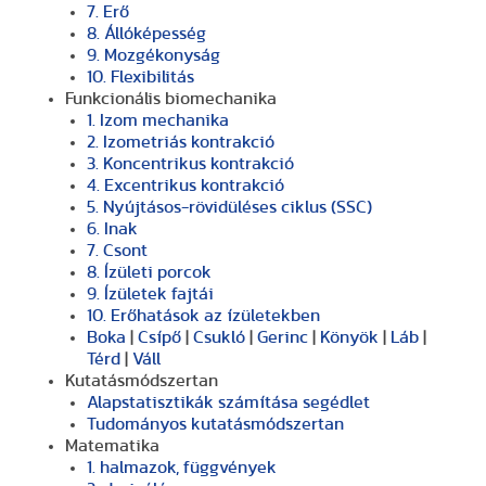
7. Erő
8. Állóképesség
9. Mozgékonyság
10. Flexibilitás
Funkcionális biomechanika
1. Izom mechanika
2. Izometriás kontrakció
3. Koncentrikus kontrakció
4. Excentrikus kontrakció
5. Nyújtásos-rövidüléses ciklus (SSC)
6. Inak
7. Csont
8. Ízületi porcok
9. Ízületek fajtái
10. Erőhatások az ízületekben
Boka
|
Csípő
|
Csukló
|
Gerinc
|
Könyök
|
Láb
|
Térd
|
Váll
Kutatásmódszertan
Alapstatisztikák számítása segédlet
Tudományos kutatásmódszertan
Matematika
1. halmazok, függvények