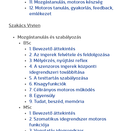
11. Mozgástanulás, motoros készség
12. Motoros tanulás, gyakorlás, feedback,
emlékezet
Szakács Vivien
Mozgástanulás és szabályozás
BSc
1. Bevezető áttekintés
2. Az ingerek felvétele és feldolgozása
3. Mélyérzés, nyújtási reflex
4. A szenzoros ingerek központi
idegrendszeri továbbítása
5. A testtartás szabályozása
6. Kisagyfunkciók
7. Célirányos motoros működés
8. Egyensúly
9. Tudat, beszéd, memória
MSc
1. Bevezető áttekintés
2. Szomatikus idegrendszer motoros
funkciója
3. Vegetatív idegrendszer