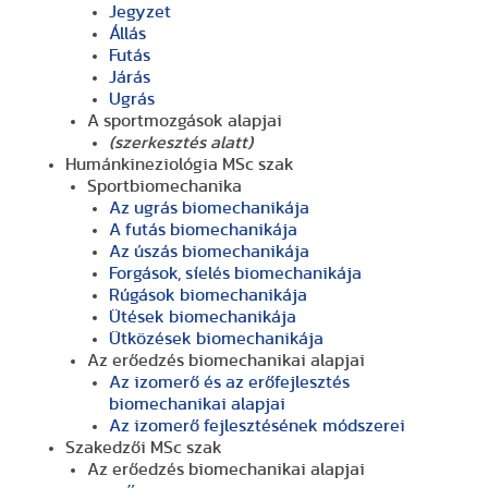
Jegyzet
Állás
Futás
Járás
Ugrás
A sportmozgások alapjai
(szerkesztés alatt)
Humánkineziológia MSc szak
Sportbiomechanika
Az ugrás biomechanikája
A futás biomechanikája
Az úszás biomechanikája
Forgások, síelés biomechanikája
Rúgások biomechanikája
Ütések biomechanikája
Ütközések biomechanikája
Az erőedzés biomechanikai alapjai
Az izomerő és az erőfejlesztés
biomechanikai alapjai
Az izomerő fejlesztésének módszerei
Szakedzői MSc szak
Az erőedzés biomechanikai alapjai