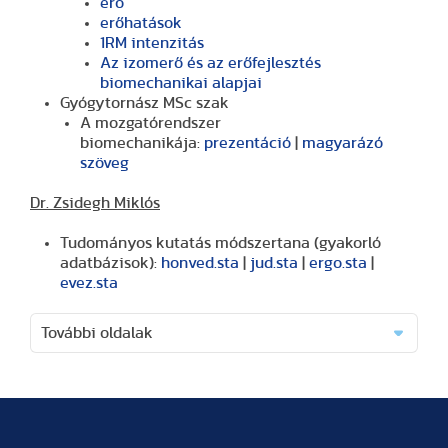
erő
erőhatások
1RM intenzitás
Az izomerő és az erőfejlesztés
biomechanikai alapjai
Gyógytornász MSc szak
A mozgatórendszer
biomechanikája:
prezentáció
|
magyarázó
szöveg
Dr. Zsidegh Miklós
Tudományos kutatás módszertana (gyakorló
adatbázisok):
honved.sta
|
jud.sta
|
ergo.sta
|
evez.sta
További oldalak