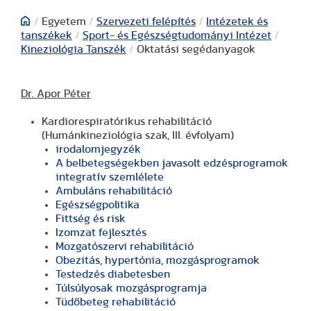
/
Egyetem
/
Szervezeti felépítés
/
Intézetek és
tanszékek
/
Sport- és Egészségtudományi Intézet
/
Kineziológia Tanszék
/
Oktatási segédanyagok
Dr. Apor Péter
Kardiorespiratórikus rehabilitáció
(Humánkineziológia szak, III. évfolyam)
irodalomjegyzék
A belbetegségekben javasolt edzésprogramok
integratív szemlélete
Ambuláns rehabilitáció
Egészségpolitika
Fittség és risk
Izomzat fejlesztés
Mozgatószervi rehabilitáció
Obezitás, hypertónia, mozgásprogramok
Testedzés diabetesben
Túlsúlyosak mozgásprogramja
Tüdőbeteg rehabilitáció