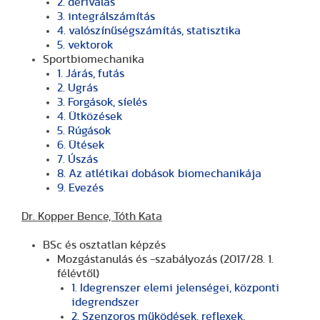
2. deriválás
3. integrálszámítás
4. valószínűségszámítás, statisztika
5. vektorok
Sportbiomechanika
1. Járás, futás
2. Ugrás
3. Forgások, síelés
4. Ütközések
5. Rúgások
6. Ütések
7. Úszás
8. Az atlétikai dobások biomechanikája
9. Evezés
Dr. Kopper Bence, Tóth Kata
BSc és osztatlan képzés
Mozgástanulás és -szabályozás (2017/28. 1.
félévtől)
1. Idegrenszer elemi jelenségei, központi
idegrendszer
2. Szenzoros működések, reflexek,