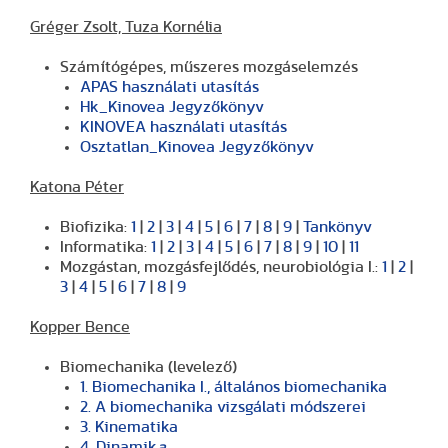
Gréger Zsolt, Tuza Kornélia
Számítógépes, műszeres mozgáselemzés
APAS használati utasítás
Hk_Kinovea Jegyzőkönyv
KINOVEA használati utasítás
Osztatlan_Kinovea Jegyzőkönyv
Katona Péter
Biofizika:
1
|
2
|
3
|
4
|
5
|
6
|
7
|
8
|
9
|
Tankönyv
Informatika:
1
|
2
|
3
|
4
|
5
|
6
|
7
|
8
|
9
|
10
|
11
Mozgástan, mozgásfejlődés, neurobiológia I.:
1
|
2
|
3
|
4
|
5
|
6
|
7
|
8
|
9
Kopper Bence
Biomechanika (levelező)
1. Biomechanika I., általános biomechanika
2. A biomechanika vizsgálati módszerei
3. Kinematika
4. Dinamik
a