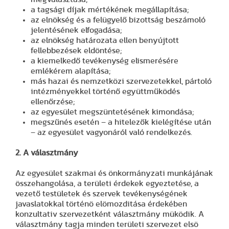
a tagsági díjak mértékének megállapítása;
az elnökség és a felügyelő bizottság beszámoló
jelentésének elfogadása;
az elnökség határozata ellen benyújtott
fellebbezések eldöntése;
a kiemelkedő tevékenység elismerésére
emlékérem alapítása;
más hazai és nemzetközi szervezetekkel, pártoló
intézményekkel történő együttműködés
ellenőrzése;
az egyesület megszüntetésének kimondása;
megszűnés esetén – a hitelezők kielégítése után
– az egyesület vagyonáról való rendelkezés.
2. A választmány
Az egyesület szakmai és önkormányzati munkájának
összehangolása, a területi érdekek egyeztetése, a
vezető testületek és szervek tevékenységének
javaslatokkal történö elömozditása érdekében
konzultativ szervezetként választmány müködik. A
választmány tagja minden területi szervezet elsö