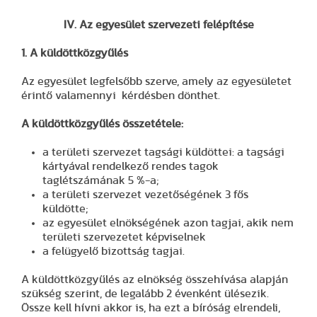
IV. Az egyesület szervezeti felépítése
1. A küldöttközgyűlés
Az egyesület legfelsőbb szerve, amely az egyesületet
érintő valamennyi kérdésben dönthet.
A küldöttközgyűlés összetétele:
a területi szervezet tagsági küldöttei: a tagsági
kártyával rendelkező rendes tagok
taglétszámának 5 %-a;
a területi szervezet vezetőségének 3 fős
küldötte;
az egyesület elnökségének azon tagjai, akik nem
területi szervezetet képviselnek
a felügyelő bizottság tagjai.
A küldöttközgyűlés az elnökség összehívása alapján
szükség szerint, de legalább 2 évenként ülésezik.
Össze kell hívni akkor is, ha ezt a bíróság elrendeli,