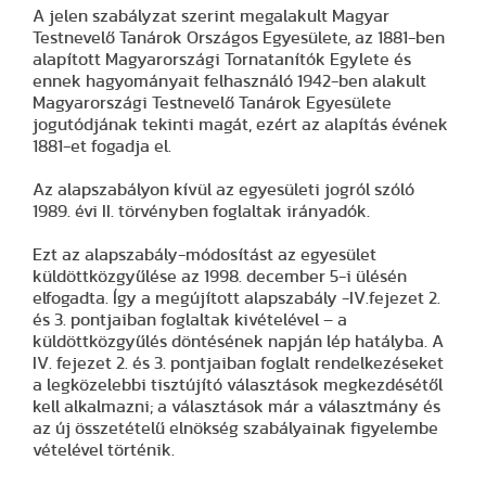
A jelen szabályzat szerint megalakult Magyar
Testnevelő Tanárok Országos Egyesülete, az 1881-ben
alapított Magyarországi Tornatanítók Egylete és
ennek hagyományait felhasználó 1942-ben alakult
Magyarországi Testnevelő Tanárok Egyesülete
jogutódjának tekinti magát, ezért az alapítás évének
1881-et fogadja el.
Az alapszabályon kívül az egyesületi jogról szóló
1989. évi II. törvényben foglaltak irányadók.
Ezt az alapszabály-módosítást az egyesület
küldöttközgyűlése az 1998. december 5-i ülésén
elfogadta. Így a megújított alapszabály -IV.fejezet 2.
és 3. pontjaiban foglaltak kivételével – a
küldöttközgyűlés döntésének napján lép hatályba. A
IV. fejezet 2. és 3. pontjaiban foglalt rendelkezéseket
a legközelebbi tisztújító választások megkezdésétől
kell alkalmazni; a választások már a választmány és
az új összetételű elnökség szabályainak figyelembe
vételével történik.