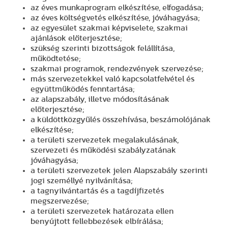
az éves munkaprogram elkészítése, elfogadása;
az éves költségvetés elkészítése, jóváhagyása;
az egyesület szakmai képviselete, szakmai
ajánlások előterjesztése;
szükség szerinti bizottságok felállítása,
működtetése;
szakmai programok, rendezvények szervezése;
más szervezetekkel való kapcsolatfelvétel és
együttműködés fenntartása;
az alapszabály, illetve módosításának
előterjesztése;
a küldöttközgyűlés összehívása, beszámolójának
elkészítése;
a területi szervezetek megalakulásának,
szervezeti és működési szabályzatának
jóváhagyása;
a területi szervezetek jelen Alapszabály szerinti
jogi személlyé nyilvánítása;
a tagnyilvántartás és a tagdíjfizetés
megszervezése;
a területi szervezetek határozata ellen
benyújtott fellebbezések elbírálása;