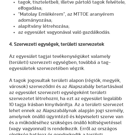
tagok, tiszteletbeli, illetve pártoló tagok felvétele,
elfogadása;
“Matolay Emlékérem”, az MTTOE aranyérem
adományozása;
alapítvány létrehozása;
az egyesület vagyonával való gazdálkodás.
4. Szervezeti egységek, területi szervezetek
Az egyesület tagjai tevékenységüket valamely
(területi) szervezeti egységben, továbbá a tag-
egyesületek szervezetében végzik.
A tagok jogosultak területi alapon (régiók, megyék,
városok) szerveződni és az Alapszabály betartásával
az egyesület szervezeti egységeként területi
szervezetet létrehozni, ha ezt az egyesület legalább
10 tagja írásban kinyilvánítja. Az a területi szervezet
lehet ennek az Alapszabálynak alapján jogi személy,
amelynek önálló ügyintéző és képviseleti szerve van
és a működéséhez szükséges önálló költségvetéssel
(vagy vagyonnal) is rendelkezik. Erről az országos
elnökség határoz és gondoskodik a területi