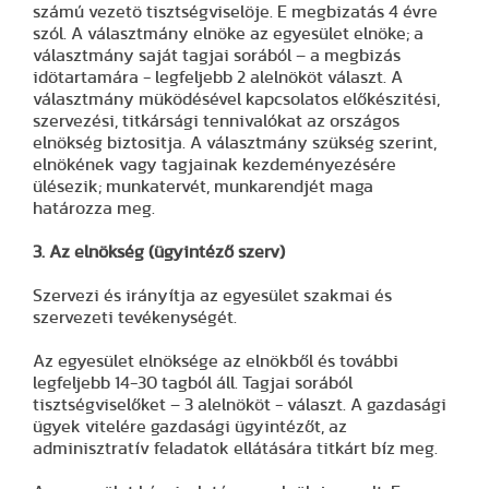
számú vezetö tisztségviselöje. E megbizatás 4 évre
szól. A választmány elnöke az egyesület elnöke; a
választmány saját tagjai sorából – a megbizás
idötartamára - legfeljebb 2 alelnököt választ. A
választmány müködésével kapcsolatos előkészitési,
szervezési, titkársági tennivalókat az országos
elnökség biztositja. A választmány szükség szerint,
elnökének vagy tagjainak kezdeményezésére
ülésezik; munkatervét, munkarendjét maga
határozza meg.
3. Az elnökség (ügyintéző szerv)
Szervezi és irányítja az egyesület szakmai és
szervezeti tevékenységét.
Az egyesület elnöksége az elnökből és további
legfeljebb 14-30 tagból áll. Tagjai sorából
tisztségviselőket – 3 alelnököt - választ. A gazdasági
ügyek vitelére gazdasági ügyintézőt, az
adminisztratív feladatok ellátására titkárt bíz meg.