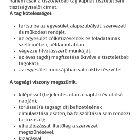
hanem csak a tiszteletbeli tag kaphat tiszteletbeni
tisztségviselői címet.
A tag kötelességei:
tartsa be az egyesület alapszabályát, szervezeti
és működési rendjét;
az egyesület célkitűzéseinek és feladatainak
szellemében, példamutatóan
végezze hivatásszerű munkáját;
az éves tagdíj megfizetése (kivéve a tiszteletbeli
tagokat);
az egyesület munkájában való aktív részvétel.
A tagsági viszony megszűnik:
kilépéssel (bejelentés után a naptári év utolsó
napján);
törléssel (a tagsági díj befizetésének
elmulasztása esetén, ha felszólításra sem rendezi
tartozását);
elhalálozással, illetőleg a szervezet
megszűnésével;
kizárással.