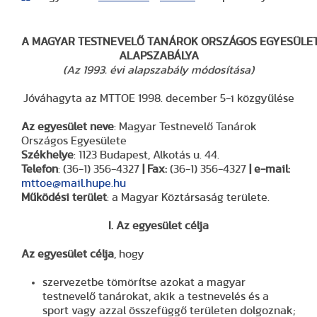
A MAGYAR TESTNEVELŐ TANÁROK ORSZÁGOS EGYESÜLE
ALAPSZABÁLYA
(Az 1993. évi alapszabály módosítása)
Jóváhagyta az MTTOE 1998. december 5-i közgyűlése
Az egyesület neve
: Magyar Testnevelő Tanárok
Országos Egyesülete
Székhelye
: 1123 Budapest, Alkotás u. 44.
Telefon
: (36-1) 356-4327
| Fax:
(36-1) 356-4327
| e-mail:
mttoe@mail.hupe.hu
Működési terület
: a Magyar Köztársaság területe.
I. Az egyesület célja
Az egyesület célja
, hogy
szervezetbe tömörítse azokat a magyar
testnevelő tanárokat, akik a testnevelés és a
sport vagy azzal összefüggő területen dolgoznak;