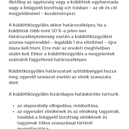
illetőleg az ügyészség vagy a küldöttek egyharmada
vagy a felügyelő bizottság ezt írásban – az ok és cél
megjelölésével – kezdeményezi.
A küldöttközgyűlés akkor határozatképes, ha a
küldöttek több mint 50 %-a jelen van.
Határozatképtelenség esetén a küldöttközgyűlést
azonos napirenddel – legalább 1 óra elteltével – újra
össze kell hívni. Erre már az eredeti meghívóban
utalni kell. Ekkor a küldöttközgyűlés a megjelentek
számától függetlenül határozatképes.
Küldöttközgyűlés határozatait szótöbbséggel hozza
meg, egyenlő szavazat esetén az elnök szavazata
dönt.
A küldöttközgyűlés kizárólagos hatáskörébe tartozik:
az alapszabály elfogadása, módosítása;
az egyesület elnökének és az elnökség tagjainak,
továbbá a felügyelő bizottság elnökének és
tagjainak titkos szavazással történő
megválasztása;