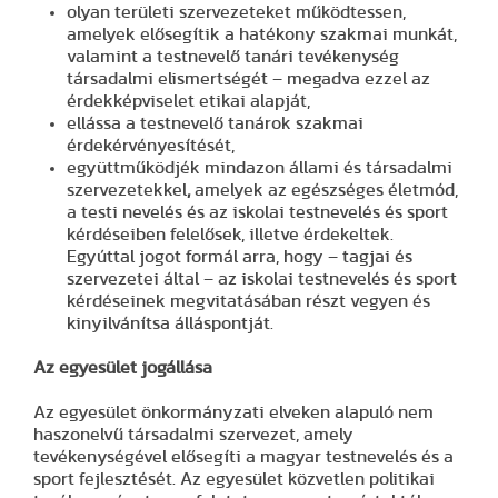
olyan területi szervezeteket működtessen,
amelyek elősegítik a hatékony szakmai munkát,
valamint a testnevelő tanári tevékenység
társadalmi elismertségét – megadva ezzel az
érdekképviselet etikai alapját,
ellássa a testnevelő tanárok szakmai
érdekérvényesítését,
együttműködjék mindazon állami és társadalmi
szervezetekkel
,
amelyek az egészséges életmód,
a testi nevelés és az iskolai testnevelés és sport
kérdéseiben felelősek, illetve érdekeltek.
Egyúttal jogot formál arra, hogy – tagjai és
szervezetei által – az iskolai testnevelés és sport
kérdéseinek megvitatásában részt vegyen és
kinyilvánítsa álláspontját.
Az egyesület jogállása
Az egyesület önkormányzati elveken alapuló nem
haszonelvű társadalmi szervezet, amely
tevékenységével elősegíti a magyar testnevelés és a
sport fejlesztését. Az egyesület közvetlen politikai