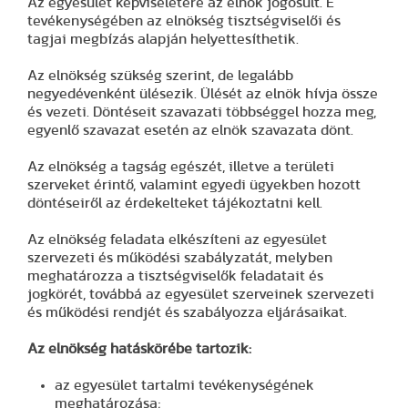
Az egyesület képviseletére az elnök jogosult. E
tevékenységében az elnökség tisztségviselői és
tagjai megbízás alapján helyettesíthetik.
Az elnökség szükség szerint, de legalább
negyedévenként ülésezik. Ülését az elnök hívja össze
és vezeti. Döntéseit szavazati többséggel hozza meg,
egyenlő szavazat esetén az elnök szavazata dönt.
Az elnökség a tagság egészét, illetve a területi
szerveket érintő, valamint egyedi ügyekben hozott
döntéseiről az érdekelteket tájékoztatni kell.
Az elnökség feladata elkészíteni az egyesület
szervezeti és működési szabályzatát, melyben
meghatározza a tisztségviselők feladatait és
jogkörét, továbbá az egyesület szerveinek szervezeti
és működési rendjét és szabályozza eljárásaikat.
Az elnökség hatáskörébe tartozik:
az egyesület tartalmi tevékenységének
meghatározása;