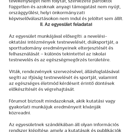
tevékenységet nem folytat, szervezete pártoktól
független és azoknak anyagi támogatást nem nyújt,
országgyűlési, helyi önkormányzati
képviselőválasztásokon nem indul és jelöltet sem állít.
II. Az egyesület feladatai
Az egyesület munkájával elősegíti: a nevelési-
oktatási intézmények testnevelését, diáksportját, a
sporttudomány eredményeinek elterjesztését és
felhasználását – különös tekintettel az iskolai
testnevelés és az egészségmegőrzés területére.
Viták, rendezvények szervezésével, állásfoglalásával
segíti az ifjúság testnevelését és sportját, valamint
az egészséges életmód kérdéseit érintő döntések
előkészítését és végrehajtását.
Fórumot biztosít mindazoknak, akik kutatási vagy
gyakorlati munkájuk eredményeit kívánják
közreadni.
Az egyesületnek szándékában áll olyan információs
rendszer kiépítése, amely a kutatások és publikációk