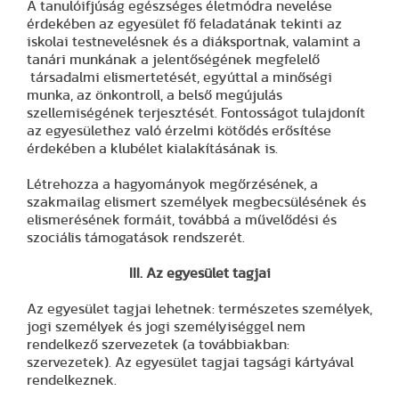
A tanulóifjúság egészséges életmódra nevelése
érdekében az egyesület fő feladatának tekinti az
iskolai testnevelésnek és a diáksportnak, valamint a
tanári munkának a jelentőségének megfelelő
társadalmi elismertetését, egyúttal a minőségi
munka, az önkontroll, a belső megújulás
szellemiségének terjesztését. Fontosságot tulajdonít
az egyesülethez való érzelmi kötődés erősítése
érdekében a klubélet kialakításának is.
Létrehozza a hagyományok megőrzésének, a
szakmailag elismert személyek megbecsülésének és
elismerésének formáit, továbbá a művelődési és
szociális támogatások rendszerét.
III. Az egyesület tagjai
Az egyesület tagjai lehetnek: természetes személyek,
jogi személyek és jogi személyiséggel nem
rendelkező szervezetek (a továbbiakban:
szervezetek). Az egyesület tagjai tagsági kártyával
rendelkeznek.