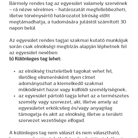
Bármely rendes tag az egyesület valamely szervének
– rá nézve sérelmes – határozatát megfellebbezheti,
illetve törvénysértő határozatot bíróság előtt
megtámadhatja, a tudomására jutástól számított 30
napon belül.
Az egyesület rendes tagjai szakmai kutató munkájuk
során csak elnökségi megbízás alapján léphetnek fel
az egyesület nevében.
b) Különleges tag lehet:
az elnökség tiszteletbeli tagokat vehet fel,
illetőleg elismerésként ilyen címet
adományozhat a kiemelkedő szakmai
működésért hazai vagy külföldi személyiségnek;
az egyesület pártoló tagja lehet az a természetes
személy vagy szervezet, aki, illetve amely az
egyesületet erkölcsileg és/vagy anyagilag
támogatja és akit az elnökség, illetve a területi
szervezet vezetősége elfogad.
A különleges tag nem választ és nem választható,