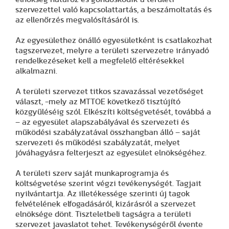
szervezettel való kapcsolattartás, a beszámoltatás és
az ellenőrzés megvalósításáról is.
Az egyesülethez önálló egyesületként is csatlakozhat
tagszervezet, melyre a területi szervezetre irányadó
rendelkezéseket kell a megfelelő eltérésekkel
alkalmazni.
A területi szervezet titkos szavazással vezetőséget
választ, -mely az MTTOE következő tisztújító
közgyűléséig szól. Elkészíti költségvetését, továbbá a
– az egyesület alapszabályával és szervezeti és
működési szabályzatával összhangban álló – saját
szervezeti és működési szabályzatát, melyet
jóváhagyásra felterjeszt az egyesület elnökségéhez.
A területi szerv saját munkaprogramja és
költségvetése szerint végzi tevékenységét. Tagjait
nyilvántartja. Az illetékessége szerinti új tagok
felvételének elfogadásáról, kizárásról a szervezet
elnöksége dönt. Tiszteletbeli tagságra a területi
szervezet javaslatot tehet. Tevékenységéről évente