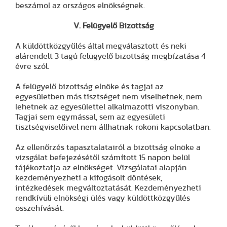
beszámol az országos elnökségnek.
V. Felügyelő Bizottság
A küldöttközgyűlés által megválasztott és neki
alárendelt 3 tagú felügyelő bizottság megbízatása 4
évre szól.
A felügyelő bizottság elnöke és tagjai az
egyesületben más tisztséget nem viselhetnek, nem
lehetnek az egyesülettel alkalmazotti viszonyban.
Tagjai sem egymással, sem az egyesületi
tisztségviselőivel nem állhatnak rokoni kapcsolatban.
Az ellenőrzés tapasztalatairól a bizottság elnöke a
vizsgálat befejezésétől számított 15 napon belül
tájékoztatja az elnökséget. Vizsgálatai alapján
kezdeményezheti a kifogásolt döntések,
intézkedések megváltoztatását. Kezdeményezheti
rendkívüli elnökségi ülés vagy küldöttközgyűlés
összehívását.