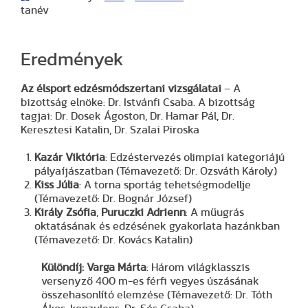
tanév
Eredmények
Az élsport edzésmódszertani vizsgálatai
– A
bizottság elnöke: Dr. Istvánfi Csaba. A bizottság
tagjai: Dr. Dosek Ágoston, Dr. Hamar Pál, Dr.
Keresztesi Katalin, Dr. Szalai Piroska
Kazár Viktória
: Edzéstervezés olimpiai kategoriájú
pályaíjászatban (Témavezető: Dr. Ozsváth Károly)
Kiss Júlia
: A torna sportág tehetségmodellje
(Témavezető: Dr. Bognár József)
Király Zsófia
,
Puruczki Adrienn
: A műugrás
oktatásának és edzésének gyakorlata hazánkban
(Témavezető: Dr. Kovács Katalin)
Különdíj: Varga Márta
: Három világklasszis
versenyző 400 m-es férfi vegyes úszásának
összehasonlító elemzése (Témavezető: Dr. Tóth