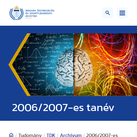
2006/2007-es tanév
/
Tudomány
/
TDK
/
Archívum
/
2006/2007-es