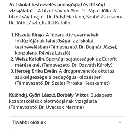
Az iskolai testnevelés pedagógiai és fittségi
vizsgálatai
– A bizottság elnöke: Dr. Pápai Júlia. A
bizottság tagjai: Dr. Reigl Mariann, Szabó Zsuzsanna,
Dr. Tóth László, Kälbli Katalin
Kiszela Kinga
: A hiperaktív gyermekek
inklúziójának lehetőségei az iskolai
testnevelésben (Témavezető: Dr. Bognár József,
konzulens: Révész László)
Weisz Katalin
: Sportági sajátosságok az Eurofit
méréseknél (Témavezető: Dr. Ozsváth Károly)
Herceg Erika Evelin
: A drogprevenciós oktatás
szükségessége a pedagógus-képzésben
(Témavezető: Dr. Szalai Piroska, Kecskemét)
Különdíj:
Győri László, Borbély Viktor
: Budapesti
középiskolások életmódjának vizsgálata
(Témavezető: Dr. Uvacsek Martina)
További oldalak