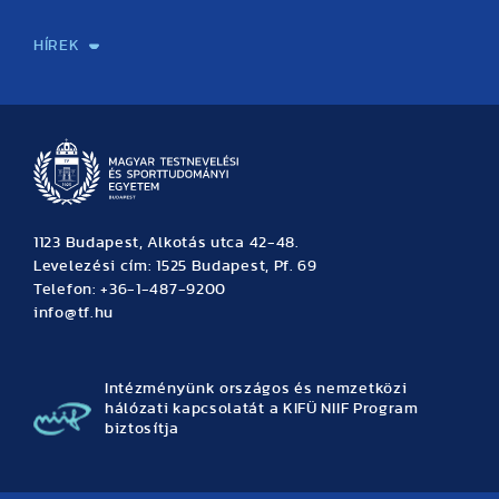
Sport-táplálkozástudományi Központ
Molekuláris Edzésélettani Kutató Központ
Doktori Iskola
Tudományos Iroda
Publikációk
TDK
Testnevelés, Sport, Tudomány
Habilitáció
Kutatásetika
OTDK
EKÖP
Nyári Egyetem
SPIRIT Olimpiai Tanulmányok Kutatási Központ
Kiváló Kutatási Infrastruktúra-hálózat
HÍREK
Hírek
Büszkeségeink
Hallgatói hírek
Tudományos hírek
TDK hírek
Pályázati hírek
TFSE hírek
Archívum
Eseménynaptár
1123 Budapest, Alkotás utca 42-48.
Levelezési cím: 1525 Budapest, Pf. 69
Telefon: +36-1-487-9200
info@tf.hu
Intézményünk országos és nemzetközi
hálózati kapcsolatát a KIFÜ NIIF Program
biztosítja