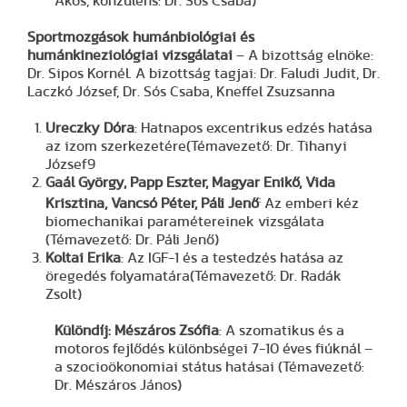
Ákos, konzulens: Dr. Sós Csaba)
Sportmozgások humánbiológiai és
humánkineziológiai vizsgálatai
– A bizottság elnöke:
Dr. Sipos Kornél. A bizottság tagjai: Dr. Faludi Judit, Dr.
Laczkó József, Dr. Sós Csaba, Kneffel Zsuzsanna
Ureczky Dóra
: Hatnapos excentrikus edzés hatása
az izom szerkezetére(Témavezető: Dr. Tihanyi
József9
Gaál György, Papp Eszter, Magyar Enikő, Vida
:
Krisztina, Vancsó Péter, Páli Jenő
Az emberi kéz
biomechanikai paramétereinek vizsgálata
(Témavezető: Dr. Páli Jenő)
Koltai Erika
: Az IGF-1 és a testedzés hatása az
öregedés folyamatára(Témavezető: Dr. Radák
Zsolt)
Különdíj:
Mészáros Zsófia
: A szomatikus és a
motoros fejlődés különbségei 7-10 éves fiúknál –
a szocioökonomiai státus hatásai (Témavezető:
Dr. Mészáros János)