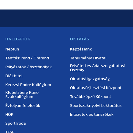
HALLGATÓK
OKTATÁS
Neptun
Képzéseink
Tanítási rend / Órarend
Tanulmányi Hivatal
Felvételi és Adatszolgáltatási
Pályázatok / ösztöndíjak
Osztály
Diákhitel
Oktatási Igazgatóság
Kerezsi Endre Kollégium
Oktatásfejlesztési Központ
Klebelsberg Kuno
Szakkollégium
Továbbképző Központ
Évfolyamfelelősök
Sportszaknyelvi Lektorátus
HÖK
Intézetek és tanszékek
Sport Iroda
TFSE