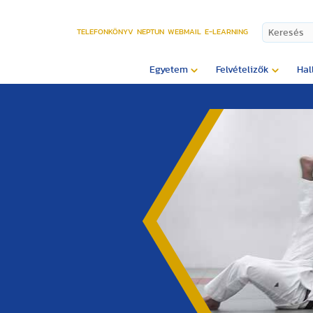
TELEFONKÖNYV
NEPTUN
WEBMAIL
E-LEARNING
Egyetem
Felvételizők
Hal