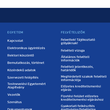
EGYETEM
FELVÉTELIZŐK
Felvettek! Tájékoztató
Kapcsolat
gólyáknak!
Elektronikus ügyintézés
Felvételi vizsga
Rektori köszöntő
Általános felvételi
információk
Bemutatkozás, történet
Felvételi jelentkezés,
Közérdekű adatok
határidők
Meghirdetett szakok felvételi
Szervezeti felépítés
információja
Testnevelési Egyetemért
Előzetes kreditelismerési
Alapítvány
eljárás
Vezetők
Fizetési felület előzetes
kreditelismerési eljáráshoz
Szenátus
Gyakorlati felkészítés
Dokumentumok
érettségire/felvételire