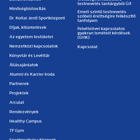
testnevelés tantárgyból ÚJ!
Minőségbiztosítás
Emelt szintű testnevelés
szóbeli érettségire felkészítő
Dr. Koltai Jenő Sportközpont
tanfolyam
Díjak, kitüntetések
Felvételivel kapcsolatos
gyakran ismételt kérdések.
Az egyetem testületei
(GYIK)
Nemzetközi kapcsolatok
Kapcsolat
Könyvtár és Levéltár
Állásajánlatok
Alumni és Karrier Iroda
Partnerek
Projektek
Arculat
Rendezvények
Healthy Campus
TF Gym