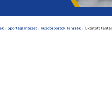
kek
/
Sportági Intézet
/
Küzdősportok Tanszék
/
Oktatott tantá