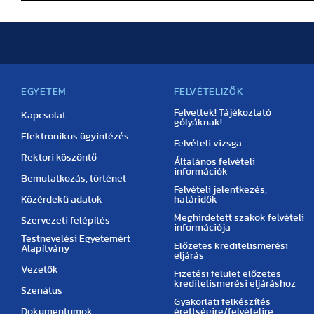
EGYETEM
FELVÉTELIZŐK
Felvettek! Tájékoztató
Kapcsolat
gólyáknak!
Elektronikus ügyintézés
Felvételi vizsga
Rektori köszöntő
Általános felvételi
információk
Bemutatkozás, történet
Felvételi jelentkezés,
Közérdekű adatok
határidők
Meghirdetett szakok felvételi
Szervezeti felépítés
információja
Testnevelési Egyetemért
Előzetes kreditelismerési
Alapítvány
eljárás
Vezetők
Fizetési felület előzetes
kreditelismerési eljáráshoz
Szenátus
Gyakorlati felkészítés
Dokumentumok
érettségire/felvételire