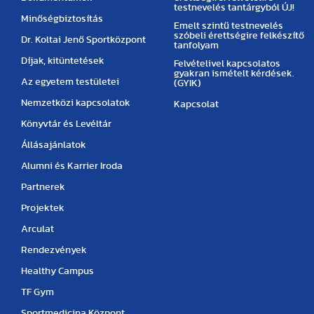
testnevelés tantárgyból ÚJ!
Minőségbiztosítás
Emelt szintű testnevelés
szóbeli érettségire felkészítő
Dr. Koltai Jenő Sportközpont
tanfolyam
Díjak, kitüntetések
Felvételivel kapcsolatos
gyakran ismételt kérdések.
Az egyetem testületei
(GYIK)
Nemzetközi kapcsolatok
Kapcsolat
Könyvtár és Levéltár
Állásajánlatok
Alumni és Karrier Iroda
Partnerek
Projektek
Arculat
Rendezvények
Healthy Campus
TF Gym
Sportmedicina Központ