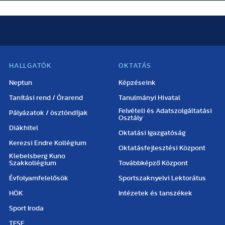
HALLGATÓK
OKTATÁS
Neptun
Képzéseink
Tanítási rend / Órarend
Tanulmányi Hivatal
Felvételi és Adatszolgáltatási
Pályázatok / ösztöndíjak
Osztály
Diákhitel
Oktatási Igazgatóság
Kerezsi Endre Kollégium
Oktatásfejlesztési Központ
Klebelsberg Kuno
Szakkollégium
Továbbképző Központ
Évfolyamfelelősök
Sportszaknyelvi Lektorátus
HÖK
Intézetek és tanszékek
Sport Iroda
TFSE