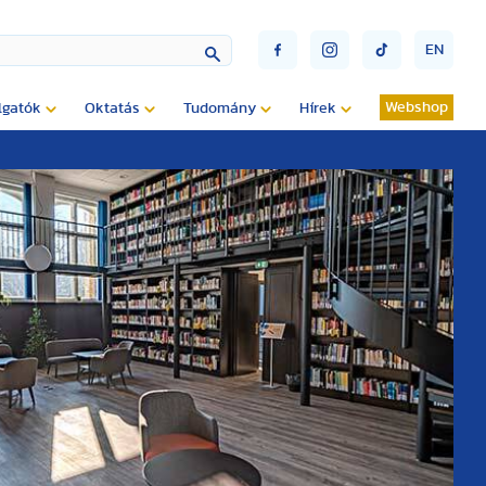
EN
Webshop
lgatók
Oktatás
Tudomány
Hírek