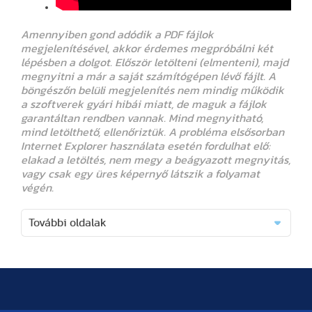
Amennyiben gond adódik a PDF fájlok
megjelenítésével, akkor érdemes megpróbálni két
lépésben a dolgot. Először letölteni (elmenteni), majd
megnyitni a már a saját számítógépen lévő fájlt. A
böngészőn belüli megjelenítés nem mindig működik
a szoftverek gyári hibái miatt, de maguk a fájlok
garantáltan rendben vannak. Mind megnyitható,
mind letölthető, ellenőriztük. A probléma elsősorban
Internet Explorer használata esetén fordulhat elő:
elakad a letöltés, nem megy a beágyazott megnyitás,
vagy csak egy üres képernyő látszik a folyamat
végén.
További oldalak