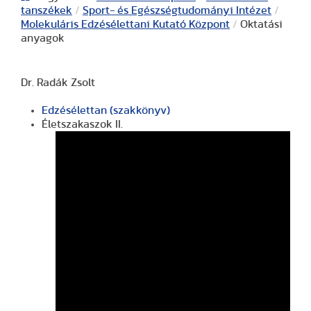
tanszékek
/
Sport- és Egészségtudományi Intézet
/
Molekuláris Edzésélettani Kutató Központ
/
Oktatási
anyagok
Dr. Radák Zsolt
Edzésélettan (szakkönyv)
Életszakaszok II.