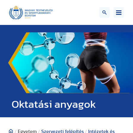
Oktatási anyagok
/
Egyetem
/
Szervezeti felépítés
/
Intézetek és