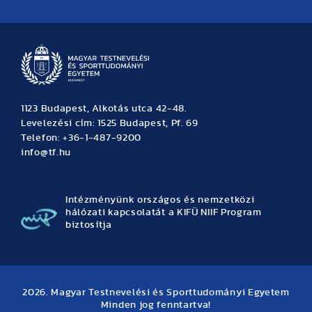
Hírek
Büszkeségeink
Hallgatói hírek
Tudományos hírek
TDK hírek
Pályázati hírek
TFSE hírek
Archívum
Eseménynaptár
1123 Budapest, Alkotás utca 42-48.
Levelezési cím: 1525 Budapest, Pf. 69
Telefon: +36-1-487-9200
info@tf.hu
Intézményünk országos és nemzetközi
hálózati kapcsolatát a KIFÜ NIIF Program
biztosítja
2026. Magyar Testnevelési és Sporttudományi Egyetem
Minden jog fenntartva!