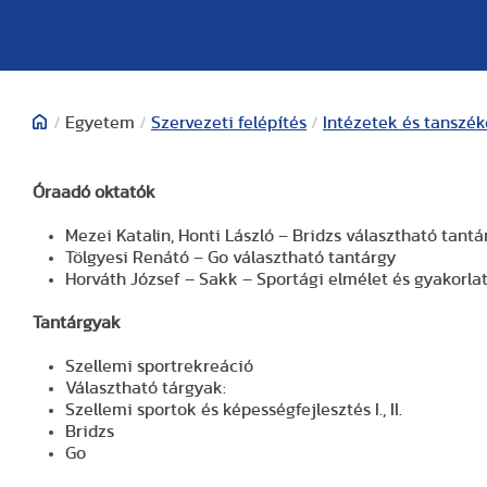
/
Egyetem
/
Szervezeti felépítés
/
Intézetek és tanszé
Óraadó oktatók
Mezei Katalin, Honti László – Bridzs választható tantá
Tölgyesi Renátó – Go választható tantárgy
Horváth József – Sakk – Sportági elmélet és gyakorla
Tantárgyak
Szellemi sportrekreáció
Választható tárgyak:
Szellemi sportok és képességfejlesztés I., II.
Bridzs
Go