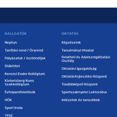
HALLGATÓK
OKTATÁS
Neptun
Képzéseink
Tanítási rend / Órarend
Tanulmányi Hivatal
Felvételi és Adatszolgáltatási
Pályázatok / ösztöndíjak
Osztály
Diákhitel
Oktatási Igazgatóság
Kerezsi Endre Kollégium
Oktatásfejlesztési Központ
Klebelsberg Kuno
Szakkollégium
Továbbképző Központ
Évfolyamfelelősök
Sportszaknyelvi Lektorátus
HÖK
Intézetek és tanszékek
Sport Iroda
TFSE