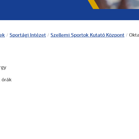
kek
/
Sportági Intézet
/
Szellemi Sportok Kutató Központ
/
Okta
rgy
t órák