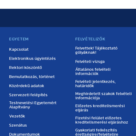
EGYETEM
FELVÉTELIZŐK
Felvettek! Tájékoztató
Kapcsolat
gólyáknak!
Elektronikus ügyintézés
Felvételi vizsga
Rektori köszöntő
Általános felvételi
információk
Bemutatkozás, történet
Felvételi jelentkezés,
Közérdekű adatok
határidők
Meghirdetett szakok felvételi
Szervezeti felépítés
információja
Testnevelési Egyetemért
Előzetes kreditelismerési
Alapítvány
eljárás
Vezetők
Fizetési felület előzetes
kreditelismerési eljáráshoz
Szenátus
Gyakorlati felkészítés
Dokumentumok
érettségire/felvételire