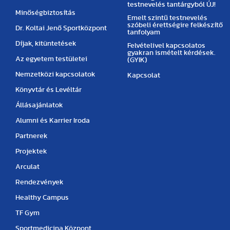
testnevelés tantárgyból ÚJ!
Minőségbiztosítás
Emelt szintű testnevelés
szóbeli érettségire felkészítő
Dr. Koltai Jenő Sportközpont
tanfolyam
Díjak, kitüntetések
Felvételivel kapcsolatos
gyakran ismételt kérdések.
Az egyetem testületei
(GYIK)
Nemzetközi kapcsolatok
Kapcsolat
Könyvtár és Levéltár
Állásajánlatok
Alumni és Karrier Iroda
Partnerek
Projektek
Arculat
Rendezvények
Healthy Campus
TF Gym
Sportmedicina Központ