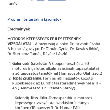
tanév
Program és tartalmi kivonatok
Eredmények
MOTOROS KÉPESSÉGEK FEJLESZTÉSÉNEK
VIZSGÁLATAI
– A bizottság elnöke: Dr. Istvánfi Csaba.
A bizottság tagjai: Dr.Fábián Gyula, Dr. Kovács Ildikó,
Dr. Sterbenz Tamás, Révész László
Gelencsér Gabriella
: A Cooper-teszt és a 20
méteres ingafutás alkalmazásának tapasztalatai
alsó tagozatos tanulóknál (Témavezető: Oláh Zsolt)
Topál Zsuzsanna
: Férfi és női hallgatók közötti
különbségek az Eurofit teszteredményeknél a TF-
en (Témavezető: Dr. Ozsváth Károly)
Különdíj:
Kiss Júlia
: Tornaspecifikus motoros
képességek vizsgálata óvodáskorú leányok
körében (Témavezető: Dr. Hamar Pál)