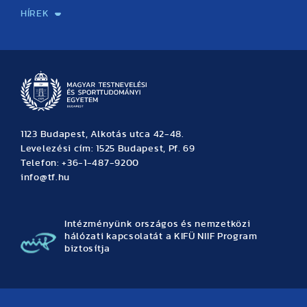
HÍREK
Hírek
Büszkeségeink
Hallgatói hírek
Tudományos hírek
TDK hírek
Pályázati hírek
TFSE hírek
Archívum
Eseménynaptár
1123 Budapest, Alkotás utca 42-48.
Levelezési cím: 1525 Budapest, Pf. 69
Telefon: +36-1-487-9200
info@tf.hu
Intézményünk országos és nemzetközi
hálózati kapcsolatát a KIFÜ NIIF Program
biztosítja