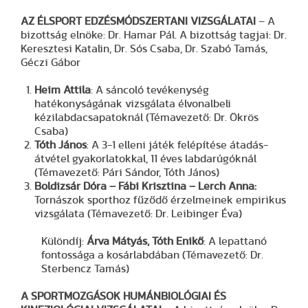
AZ ÉLSPORT EDZÉSMÓDSZERTANI VIZSGÁLATAI
– A
bizottság elnöke: Dr. Hamar Pál. A bizottság tagjai: Dr.
Keresztesi Katalin, Dr. Sós Csaba, Dr. Szabó Tamás,
Géczi Gábor
Heim Attila
: A sáncoló tevékenység
hatékonyságának vizsgálata élvonalbeli
kézilabdacsapatoknál (Témavezető: Dr. Ökrös
Csaba)
Tóth János
: A 3-1 elleni játék felépítése átadás-
átvétel gyakorlatokkal, 11 éves labdarúgóknál
(Témavezető: Pári Sándor, Tóth János)
Boldizsár Dóra – Fábi Krisztina – Lerch Anna:
Tornászok sporthoz fűződő érzelmeinek empirikus
vizsgálata (Témavezető: Dr. Leibinger Éva)
Különdíj:
Árva Mátyás, Tóth Enikő
: A lepattanó
fontossága a kosárlabdában (Témavezető: Dr.
Sterbencz Tamás)
A SPORTMOZGÁSOK HUMÁNBIOLÓGIAI ÉS