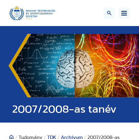
2007/2008-as tanév
/
Tudomány
/
TDK
/
Archívum
/
2007/2008-as