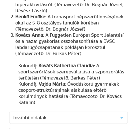
hiperaktivitásról (Témavezető: Dr. Bognár József,
Révész László)
Benkő Emőke:
A tornasport népszerűtlenségének
okai az 5-8 osztályos tanulók körében
(Témavezető: Dr. Bognár József)
Kovács Anna:
A Független Európai Sport Jelentés”
és a hazai gyakorlat összehasonlítása a DVSC
labdarúgócsapatának példáján keresztül
(Témavezető: Dr. Farkas Péter)
Különdíj:
Kováts Katherina Claudia:
A
sportszeróriások szerepvállalása a szponzorálás
területén (Témavezető: Berkes Péter)
Különdíj:
Vajda Márta:
Óvodáskorú gyermekek
csoport-struktúrájának alakulása eltérő
körülmények hatására (Témavezető: Dr. Kovács
Katalin)
További oldalak