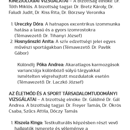
KINEZIOLÓGIAI VIZSGÁLATAI
– A bizottság elnöke: Dr.
Tóth Miklós. A bizottság tagjai: Dr. Bretz Károly, Dr.
Faludi Judit, Dr. Kiss Rita, Dr. Börzsey Veronika
Ureczky Dóra
: A hatnapos excentrikus izommunka
hatása a lassú és a gyors izomrostokra
(Témavezető: Dr. Tihanyi József)
Hosnyánszki Anita:
A szív edzettségi jelei egyes
művészi sportágakban (Témavezető: Dr. Pavlik
Gábor)
Különdíj:
Póka Andrea:
Akaratlagos karmozgások
varianciája különböző súlyú tárgyakkal
ismételten végrehajtott mozdulatok esetén
(Témavezető: Dr. Laczkó József)
AZ ÉLETMÓD ÉS A SPORT TÁRSADALOMTUDOMÁNYI
VIZSGÁLATAI
– A bizottság elnöke: Dr. Gáldiné Dr. Gál
Andrea. A bizottság tagjai: Dr. Freyer Tamás, Dr. Ökrös
Csaba, Szűcs Attila, Dóczy Tamás
Kiszela Kinga:
Testkulturális képzésben részt vevő
hallgatók ismerete és véleménye a