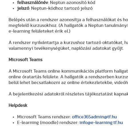
felhasználónév
: Neptun azonosító kód
jelszó
: Neptun-kódhoz tartozó jelszó
Belépés után a rendszer azonosítja a felhasználókat és 
megfelelő kurzusokhoz. (A hallgatók a Neptun tanulmányi
e-learning felületeket érik el.)
A rendszer nyilvántartja a kurzushoz tartozó oktatókat, h
valamennyi tevékenységüket, naplózási adatokat gyűjt.
Microsoft Teams
A Microsoft Teams online kommunikációs platform hallgat
online óratartás felülete. A hallgatók a rendszerben kurz
belül lehet becsatlakozni az online értekezletekbe, vide
A bejelentkezési adatokról részletes tájékoztatást kapnak
Helpdesk
Microsoft Teams rendszer:
office365admin@tf.hu
E-learning (moodle) rendszer:
info@e-learning.tf.hu