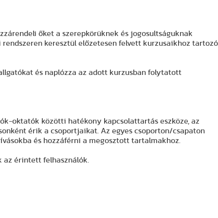
hozzárendeli őket a szerepkörüknek és jogosultságuknak
 rendszeren keresztül előzetesen felvett kurzusaikhoz tartozó
allgatókat és naplózza az adott kurzusban folytatott
ók-oktatók közötti hatékony kapcsolattartás eszköze, az
usonként érik a csoportjaikat. Az egyes csoporton/csapaton
óhívásokba és hozzáférni a megosztott tartalmakhoz.
 az érintett felhasználók.