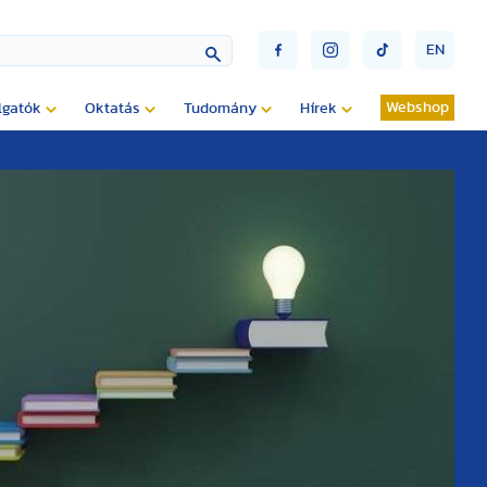
EN
Webshop
lgatók
Oktatás
Tudomány
Hírek