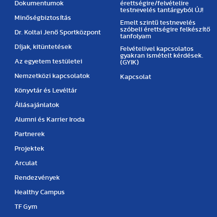
Dokumentumok
érettségire/felvételire
testnevelés tantárgyból ÚJ!
Minőségbiztosítás
Emelt szintű testnevelés
szóbeli érettségire felkészítő
Dr. Koltai Jenő Sportközpont
tanfolyam
Díjak, kitüntetések
Felvételivel kapcsolatos
gyakran ismételt kérdések.
Az egyetem testületei
(GYIK)
Nemzetközi kapcsolatok
Kapcsolat
Könyvtár és Levéltár
Állásajánlatok
Alumni és Karrier Iroda
Partnerek
Projektek
Arculat
Rendezvények
Healthy Campus
TF Gym