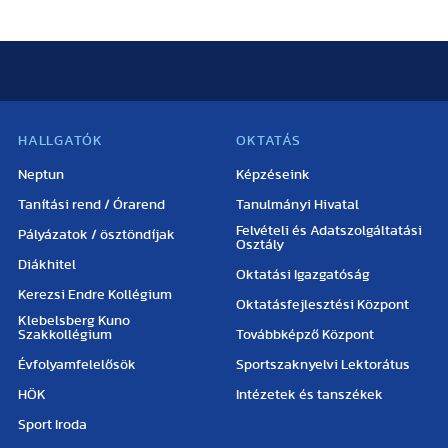
HALLGATÓK
OKTATÁS
Neptun
Képzéseink
Tanítási rend / Órarend
Tanulmányi Hivatal
Felvételi és Adatszolgáltatási
Pályázatok / ösztöndíjak
Osztály
Diákhitel
Oktatási Igazgatóság
Kerezsi Endre Kollégium
Oktatásfejlesztési Központ
Klebelsberg Kuno
Szakkollégium
Továbbképző Központ
Évfolyamfelelősök
Sportszaknyelvi Lektorátus
HÖK
Intézetek és tanszékek
Sport Iroda