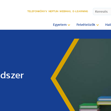
TELEFONKÖNYV
NEPTUN
WEBMAIL
E-LEARNING
Egyetem
Felvételizők
Hal
ndszer