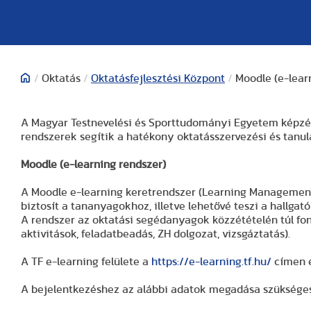
/
Oktatás
/
Oktatásfejlesztési Központ
/
Moodle (e-lear
A Magyar Testnevelési és Sporttudományi Egyetem képzés
rendszerek segítik a hatékony oktatásszervezési és tanul
Moodle (e-learning rendszer)
A Moodle e-learning keretrendszer (Learning Management 
biztosít a tananyagokhoz, illetve lehetővé teszi a hallga
A rendszer az oktatási segédanyagok közzétételén túl fon
aktivitások, feladatbeadás, ZH dolgozat, vizsgáztatás).
A TF e-learning felülete a
https://e-learning.tf.hu/
címen é
A bejelentkezéshez az alábbi adatok megadása szükséges