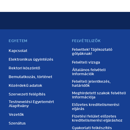
EGYETEM
FELVÉTELIZŐK
Felvettek! Tájékoztató
Kapcsolat
gólyáknak!
Elektronikus ügyintézés
Felvételi vizsga
Rektori köszöntő
Általános felvételi
információk
Bemutatkozás, történet
Felvételi jelentkezés,
Közérdekű adatok
határidők
Meghirdetett szakok felvételi
Szervezeti felépítés
információja
Testnevelési Egyetemért
Előzetes kreditelismerési
Alapítvány
eljárás
Vezetők
Fizetési felület előzetes
kreditelismerési eljáráshoz
Szenátus
Gyakorlati felkészítés