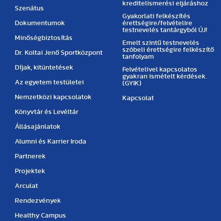
kreditelismerési eljáráshoz
Szenátus
Gyakorlati felkészítés
Dokumentumok
érettségire/felvételire
testnevelés tantárgyból ÚJ!
Minőségbiztosítás
Emelt szintű testnevelés
szóbeli érettségire felkészítő
Dr. Koltai Jenő Sportközpont
tanfolyam
Díjak, kitüntetések
Felvételivel kapcsolatos
gyakran ismételt kérdések.
Az egyetem testületei
(GYIK)
Nemzetközi kapcsolatok
Kapcsolat
Könyvtár és Levéltár
Állásajánlatok
Alumni és Karrier Iroda
Partnerek
Projektek
Arculat
Rendezvények
Healthy Campus