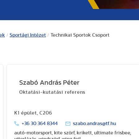
kek
/
Sportági Intézet
/
Technikai Sportok Csoport
Szabó András Péter
Oktatási-kutatási referens
K1 épület, C206
+36 30 364 8344
szabo.andras@tf.hu
autó-motorsport, kite szörf, krikett, ultimate frisbee,