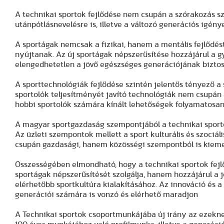
A technikai sportok fejlődése nem csupán a szórakozás s
utánpótlásnevelésre is, illetve a változó generációs igénye
A sportágak nemcsak a fizikai, hanem a mentális fejlődést
nyújtanak. Az új sportágak népszerűsítése hozzájárul a 
elengedhetetlen a jövő egészséges generációjának biztos
A sporttechnológiák fejlődése szintén jelentős tényező 
sportolók teljesítményét javító technológiák nem csupán 
hobbi sportolók számára kínált lehetőségek folyamatosan 
A magyar sportgazdaság szempontjából a technikai sportok
Az üzleti szempontok mellett a sport kulturális és szociá
csupán gazdasági, hanem közösségi szempontból is kieme
Összességében elmondható, hogy a technikai sportok fejl
sportágak népszerűsítését szolgálja, hanem hozzájárul a j
elérhetőbb sportkultúra kialakításához. Az innováció és a
generációi számára is vonzó és elérhető maradjon
A Technikai sportok csoportmunkájába új irány az ezekn