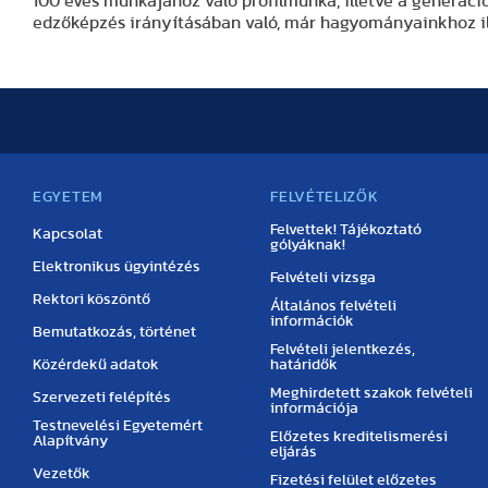
100 éves munkájához való profilmunka, illetve a generác
edzőképzés irányításában való, már hagyományainkhoz il
EGYETEM
FELVÉTELIZŐK
Felvettek! Tájékoztató
Kapcsolat
gólyáknak!
Elektronikus ügyintézés
Felvételi vizsga
Rektori köszöntő
Általános felvételi
információk
Bemutatkozás, történet
Felvételi jelentkezés,
Közérdekű adatok
határidők
Meghirdetett szakok felvételi
Szervezeti felépítés
információja
Testnevelési Egyetemért
Előzetes kreditelismerési
Alapítvány
eljárás
Vezetők
Fizetési felület előzetes