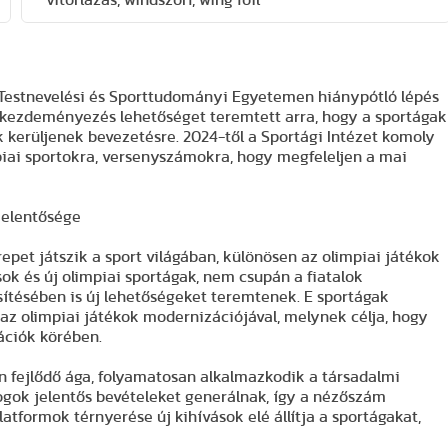
vitorlázás, windszörf, wing foil
 Testnevelési és Sporttudományi Egyetemen hiánypótló lépés
a kezdeményezés lehetőséget teremtett arra, hogy a sportágak
 kerüljenek bevezetésre. 2024-től a Sportági Intézet komoly
piai sportokra, versenyszámokra, hogy megfeleljen a mai
 jelentősége
epet játszik a sport világában, különösen az olimpiai játékok
ok és új olimpiai sportágak, nem csupán a fiatalok
ítésében is új lehetőségeket teremtenek. E sportágak
z olimpiai játékok modernizációjával, melynek célja, hogy
ációk körében.
n fejlődő ága, folyamatosan alkalmazkodik a társadalmi
jogok jelentős bevételeket generálnak, így a nézőszám
atformok térnyerése új kihívások elé állítja a sportágakat,