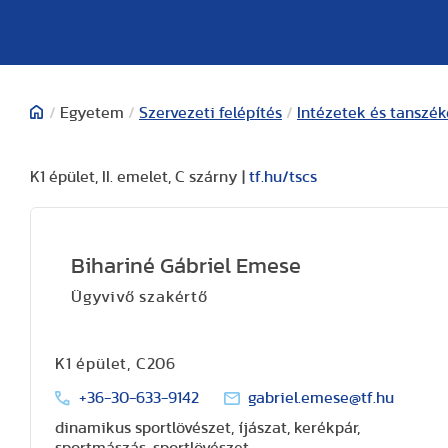
/
Egyetem
/
Szervezeti felépítés
/
Intézetek és tanszé
K1 épület, II. emelet, C szárny |
tf.hu/tscs
Bihariné Gábriel Emese
Ügyvivő szakértő
K1 épület, C206
+36-30-633-9142
gabriel.emese@tf.hu
dinamikus sportlövészet, íjászat, kerékpár,