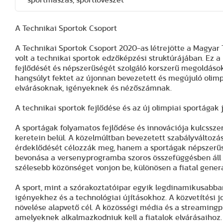
sportmászás, sportlövészet
A Technikai Sportok Csoport
A Technikai Sportok Csoport 2020-as létrejötte a Magyar
volt a technikai sportok edzőképzési struktúrájában. Ez 
fejlődését és népszerűségét szolgáló korszerű megoldások
hangsúlyt fektet az újonnan bevezetett és megújuló olim
elvárásoknak, igényeknek és nézőszámnak.
A technikai sportok fejlődése és az új olimpiai sportágak
A sportágak folyamatos fejlődése és innovációja kulcsszer
keretein belül. A közelmúltban bevezetett szabályváltozás
érdeklődését célozzák meg, hanem a sportágak népszerűs
bevonása a versenyprogramba szoros összefüggésben áll a
szélesebb közönséget vonjon be, különösen a fiatal gener
A sport, mint a szórakoztatóipar egyik legdinamikusabba
igényekhez és a technológiai újításokhoz. A közvetítési 
növelése alapvető cél. A közösségi média és a streamingpl
amelyeknek alkalmazkodniuk kell a fiatalok elvárásaihoz.