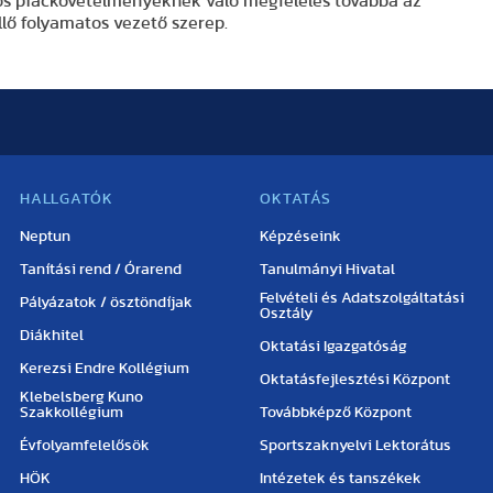
iós piackövetelményeknek való megfelelés továbbá az
lő folyamatos vezető szerep.
HALLGATÓK
OKTATÁS
Neptun
Képzéseink
Tanítási rend / Órarend
Tanulmányi Hivatal
Felvételi és Adatszolgáltatási
Pályázatok / ösztöndíjak
Osztály
Diákhitel
Oktatási Igazgatóság
Kerezsi Endre Kollégium
Oktatásfejlesztési Központ
Klebelsberg Kuno
Szakkollégium
Továbbképző Központ
Évfolyamfelelősök
Sportszaknyelvi Lektorátus
HÖK
Intézetek és tanszékek