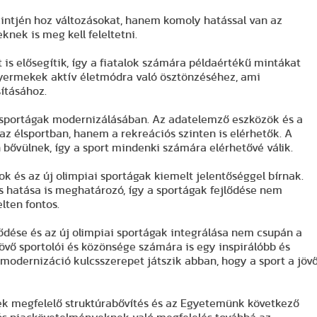
zintjén hoz változásokat, hanem komoly hatással van az
knek is meg kell feleltetni.
 is elősegítik, így a fiatalok számára példaértékű mintákat
gyermekek aktív életmódra való ösztönzéséhez, ami
ításához.
a sportágak modernizálásában. Az adatelemző eszközök és a
az élsportban, hanem a rekreációs szinten is elérhetők. A
bővülnek, így a sport mindenki számára elérhetővé válik.
 és az új olimpiai sportágak kiemelt jelentőséggel bírnak.
lis hatása is meghatározó, így a sportágak fejlődése nem
lten fontos.
ődése és az új olimpiai sportágak integrálása nem csupán a
övő sportolói és közönsége számára is egy inspirálóbb és
 modernizáció kulcsszerepet játszik abban, hogy a sport a jöv
ek megfelelő struktúrabővítés és az Egyetemünk következő