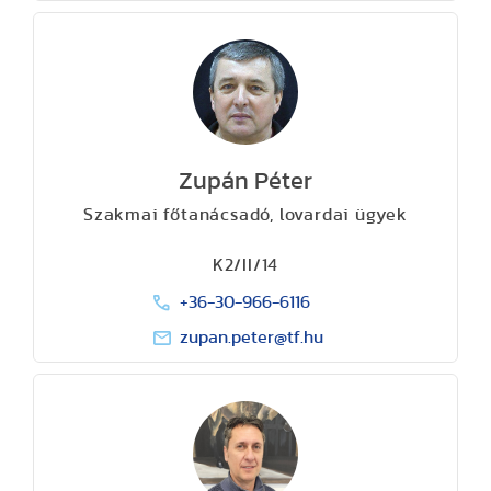
Zupán Péter
Szakmai főtanácsadó, lovardai ügyek
K2/II/14
+36-30-966-6116
zupan.peter@tf.hu