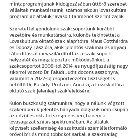
mintaprogramjának kidolgozásában úttörő szerepet
vállaltak munkatársaink, számos iskolai lovaskultúra
program az általuk javasolt tanmenet szerint zajlik.
Szeretettel gondolunk szakcsoportunk korábbi
vezetőire és munkatársaira, különös tekintettel a
Lovaskultúra oktató szak alapítóira, Maus Gotthárdra
és Dobozy Lászlóra, akik jelentős szakmai és anyagi
ráfordítással megszilárdították a szakcsoport
helyzetét és megalapozták működésünket; a
szakcsoportot 2008-tól 2014-es nyugdíjazásáig nagy
sikerrel vezető Dr. Faludi Judit docens asszonyra,
valamint a 2022-ig csoportvezetői tisztséget is
betöltő Dr. Karády-Protzner Annára, a Lovaskultúra
oktató szak jelenlegi szakfelelősére.
Külön büszkeség számunkra, hogy a nálunk végzett
szakemberek jelentős hányada dolgozik nem csupán
az edzői és oktatói szegmensben, hanem a
lovaságazat széles spektrumában. Az általuk
képviselt szellemiség és szaktudás szemléletformáló
erővel bír és mind többeket sarkall a szakmailag