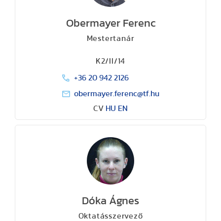
Obermayer Ferenc
Mestertanár
K2/II/14
+36 20 942 2126
obermayer.ferenc@tf.hu
CV
HU
EN
Dóka Ágnes
Oktatásszervező