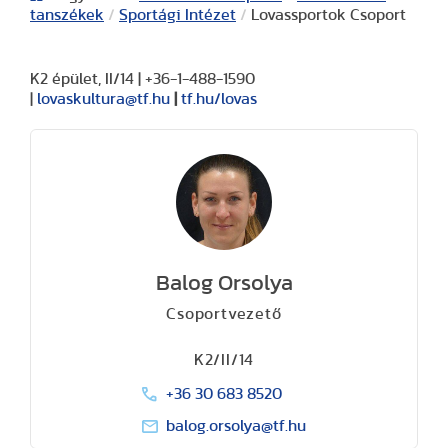
tanszékek
/
Sportági Intézet
/
Lovassportok Csoport
K2 épület, II/14 | +36-1-488-1590
|
lovaskultura@tf.hu
|
tf.hu/lovas
Balog Orsolya
Csoportvezető
K2/II/14
+36 30 683 8520
balog.orsolya@tf.hu