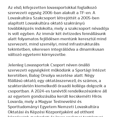
Az első, kifejezetten lovassportokkal foglalkozó
szervezeti egység 2006-ban alakult a TF-en. A
Lovaskultúra Szakcsoport létrejöttét a 2005-ben
alapított Lovaskultúra oktató szakirányú
továbbképzés indokolta, mely a szakcsoport névadója
is volt egyben. Az immár két évtizedes fennállásunk
alatt folyamatos fejlődésen mentünk keresztül mind
szervezeti, mind személyi, mind infrastrukturális
tekintetben, sikeresen integrálódva a dinamikusan
változó egyetemi környezetbe.
Jelenleg Lovassportok Csoport néven önálló
szervezeti egységként működünk a Sportági Intézet
keretében, Balog Orsolya vezetése alatt. Négy
főállású oktató, egy oktatásszervező, és számos, a
szakterületén kiemelkedő óraadó kolléga dolgozik a
csoportban. A 2024-es tanévtől rendelkezésünkre áll
az egyetem gondozásába került kecskeméti Hírös
Lovarda, mely a Magyar Testnevelési és
Sporttudományi Egyetem Nemzeti Lovaskultúra
Oktatási és Képzési Központjaként ad otthont