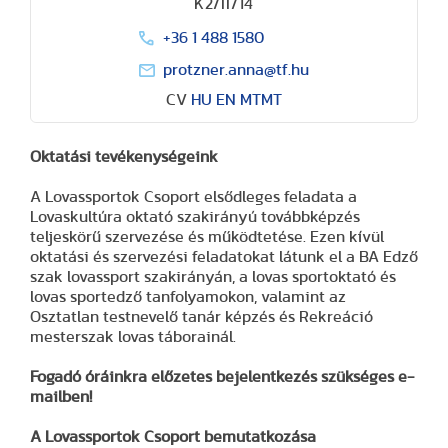
K2/II/14
+36 1 488 1580
protzner.anna@tf.hu
CV
HU
EN
MTMT
Oktatási tevékenységeink
A Lovassportok Csoport elsődleges feladata a
Lovaskultúra oktató szakirányú továbbképzés
teljeskörű szervezése és működtetése. Ezen kívül
oktatási és szervezési feladatokat látunk el a BA Edző
szak lovassport szakirányán, a lovas sportoktató és
lovas sportedző tanfolyamokon, valamint az
Osztatlan testnevelő tanár képzés és Rekreáció
mesterszak lovas táborainál.
Fogadó óráinkra előzetes bejelentkezés szükséges e-
mailben!
A Lovassportok Csoport bemutatkozása