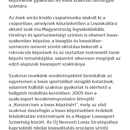
képzéseink gyakorlati és lovas szakmai tantárgyai
számára.
Az évek során kiváló csapatmunka alakult ki a
csoportban, amelynek köszönhetően a Lovaskultúra
oktató szak ma Magyarország legsokoldalúbb,
törvényi és sportszövetségi szinten is elismert lovas-
szakember képzése, a lovaglás és lovastábor-
szervezés ismeret szintű oktatása bekerült a
rekreációs képzések és az osztatlan testnevelő tanár
képzés tematikájába, valamint sikeresen megújult az
edző alapszak lovassport szakiránya.
Szakmai munkánk eredményeként beindultak az
egyetemen a lovas sportolókat vizsgáló kutatások,
valamint külföldi szakmai gyakorlat is elérhető a
hallgatói mobilitás keretében. 2009-ben a
szakcsoport kezdeményezésére létrejött
a „Konzorcium a lovas képzésért”, mely az első
szakmai összefogás a lovas képzésekben érdekelt
felsőoktatási intézmények és a Magyar Lovassport
Szövetség között. Az Új Nemzeti Lovas Stratégiához
kapcsolódó iskolai lovasoktatás országos szintű