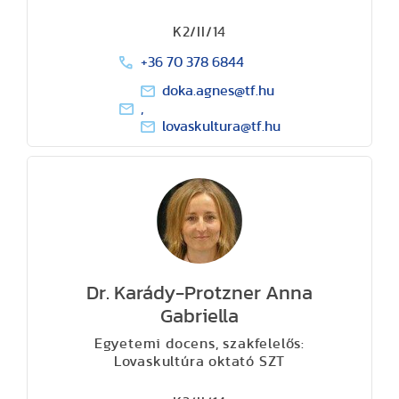
K2/II/14
+36 70 378 6844
doka.agnes@tf.hu
,
lovaskultura@tf.hu
Dr. Karády-Protzner Anna
Gabriella
Egyetemi docens, szakfelelős:
Lovaskultúra oktató SZT