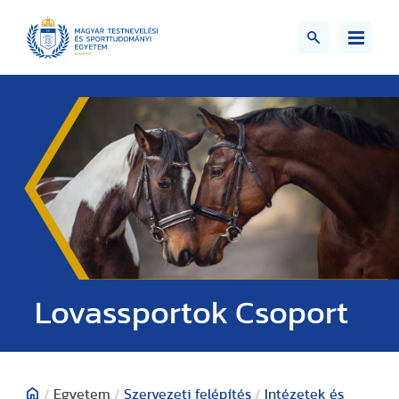
Lovassportok Csoport
/
Egyetem
/
Szervezeti felépítés
/
Intézetek és