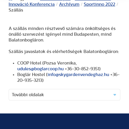
Innováció Konferencia
/
Archívum
/
Sportinno 2022
/
Szállás
A szállás minden résztvevő számára önköltséges és
önálló szervezést igényel mind Budapesten, mind
Balatonbogláron.
Szállás javaslatok és elérhetőségek Balatonbogláron:
COOP Hotel (Pozsa Veronika,
udules@boglarcoop.hu
+36-30-852-9351)
Boglár Hostel (
info@skygardenvendeghaz.hu
+36-
20-935-3213)
További oldalak