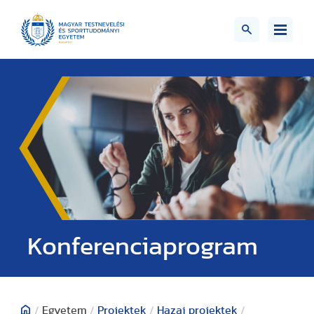
Konferenciaprogram
/
Egyetem
/
Projektek
/
Hazai projektek
/