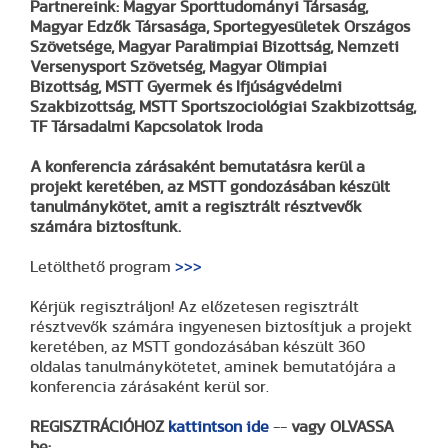
Partnereink:
Magyar Sporttudományi Társaság,
Magyar Edzők Társasága, Sportegyesületek Országos
Szövetsége, Magyar Paralimpiai Bizottság, Nemzeti
Versenysport Szövetség, Magyar Olimpiai
Bizottság,
MSTT Gyermek és Ifjúságvédelmi
Szakbizottság, MSTT Sportszociológiai Szakbizottság,
TF Társadalmi Kapcsolatok Iroda
A konferencia zárásaként bemutatásra kerül a
projekt keretében, az MSTT gondozásában készült
tanulmánykötet, amit a regisztrált résztvevők
számára biztosítunk.
Letölthető program
>>>
Kérjük regisztráljon! Az előzetesen regisztrált
résztvevők számára ingyenesen biztosítjuk a projekt
keretében, az MSTT gondozásában készült 360
oldalas tanulmánykötetet, aminek bemutatójára a
konferencia zárásaként kerül sor.
REGISZTRÁCIÓHOZ
kattintson ide
--
vagy OLVASSA
be: