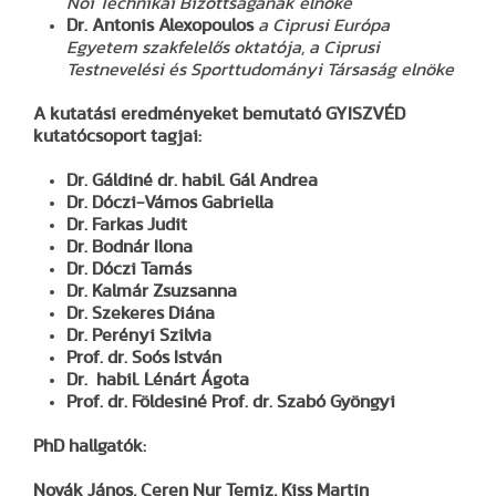
Női Technikai Bizottságának elnöke
Dr. Antonis Alexopoulos
a Ciprusi Európa
Egyetem szakfelelős oktatója, a Ciprusi
Testnevelési és Sporttudományi Társaság elnöke
A kutatási eredményeket bemutató GYISZVÉD
kutatócsoport tagjai:
Dr. Gáldiné dr. habil. Gál Andrea
Dr. Dóczi-Vámos Gabriella
Dr. Farkas Judit
Dr. Bodnár Ilona
Dr. Dóczi Tamás
Dr. Kalmár Zsuzsanna
Dr. Szekeres Diána
Dr. Perényi Szilvia
Prof. dr. Soós István
Dr. habil. Lénárt Ágota
Prof. dr. Földesiné Prof. dr. Szabó Gyöngyi
PhD hallgatók:
Novák János, Ceren Nur Temiz, Kiss Martin