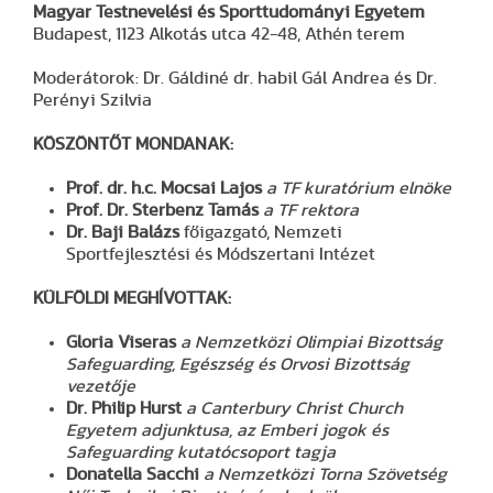
Magyar Testnevelési és Sporttudományi Egyetem
Budapest, 1123 Alkotás utca 42-48, Athén terem
Moderátorok: Dr. Gáldiné dr. habil Gál Andrea és Dr.
Perényi Szilvia
KÖSZÖNTŐT MONDANAK:
Prof. dr. h.c. Mocsai Lajos
a TF kuratórium elnöke
Prof. Dr. Sterbenz Tamás
a TF rektora
Dr. Baji Balázs
főigazgató, Nemzeti
Sportfejlesztési és Módszertani Intézet
KÜLFÖLDI MEGHÍVOTTAK:
Gloria Viseras
a Nemzetközi Olimpiai Bizottság
Safeguarding, Egészség és Orvosi Bizottság
vezetője
Dr. Philip Hurst
a Canterbury Christ Church
Egyetem adjunktusa, az Emberi jogok és
Safeguarding kutatócsoport tagja
Donatella Sacchi
a Nemzetközi Torna Szövetség