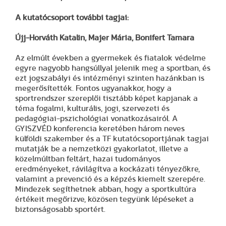
A kutatócsoport további tagjai:
Újj-Horváth Katalin, Majer Mária, Bonifert Tamara
Az elmúlt években a gyermekek és fiatalok védelme
egyre nagyobb hangsúllyal jelenik meg a sportban, és
ezt jogszabályi és intézményi szinten hazánkban is
megerősítették. Fontos ugyanakkor, hogy a
sportrendszer szereplői tisztább képet kapjanak a
téma fogalmi, kulturális, jogi, szervezeti és
pedagógiai-pszichológiai vonatkozásairól. A
GYISZVÉD konferencia keretében három neves
külföldi szakember és a TF kutatócsoportjának tagjai
mutatják be a nemzetközi gyakorlatot, illetve a
közelmúltban feltárt, hazai tudományos
eredményeket, rávilágítva a kockázati tényezőkre,
valamint a prevenció és a képzés kiemelt szerepére.
Mindezek segíthetnek abban, hogy a sportkultúra
értékeit megőrizve, közösen tegyünk lépéseket a
biztonságosabb sportért.